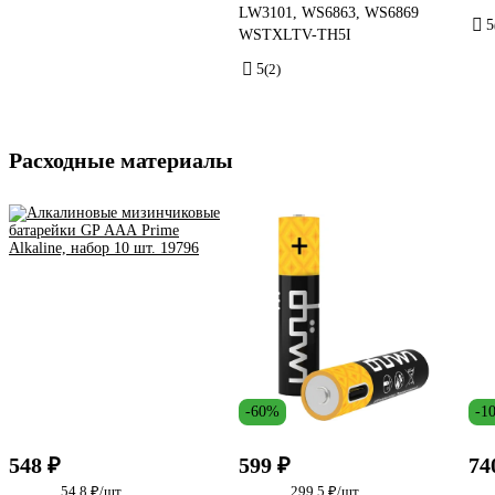
LW3101, WS6863, WS6869
5
WSTXLTV-TH5I
5
(2)
Расходные материалы
-60%
-1
548 ₽
599 ₽
74
54.8 ₽/шт
299.5 ₽/шт