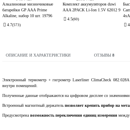
Алкалиновые мизинчиковые
Комплект аккумуляторов duwi
Быс
батарейки GP АAА Prime
AAA 2PACK Li-Ion 1.5V 62012 9
Cam
Alkaline, набор 10 шт. 19796
4хА
4.5
(60)
4.7
(573)
4
ОПИСАНИЕ И ХАРАКТЕРИСТИКИ
ОТЗЫВЫ
8
Электронный термометр + гигрометр Laserliner ClimaCheck 082.028
внутри помещений.
Полученные данные отображаются на цифровом дисплее со значениями
Встроенный магнитный держатель
позволяет крепить прибор на мет
Предусмотрена
возможность переключения единиц измерения
между 