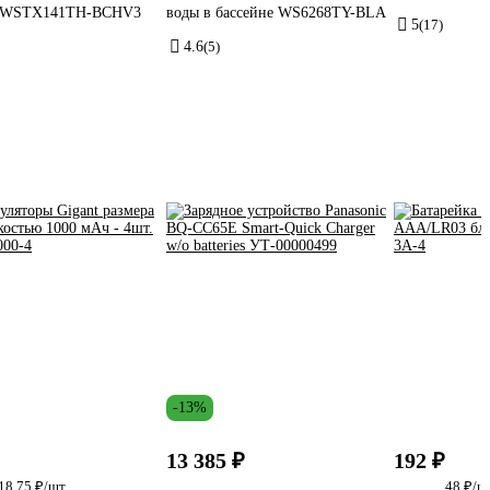
а WSTX141TH-BCHV3
воды в бассейне WS6268TY-BLA
5
(17)
4.6
(5)
-13%
13 385 ₽
192 ₽
18.75 ₽/шт
48 ₽/ш