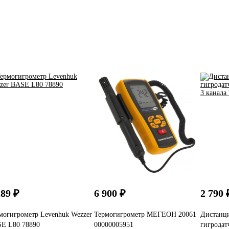
289 ₽
6 900 ₽
2 790 
могигрометр Levenhuk Wezzer
Термогигрометр МЕГЕОН 20061
Дистанц
E L80 78890
00000005951
гигродат