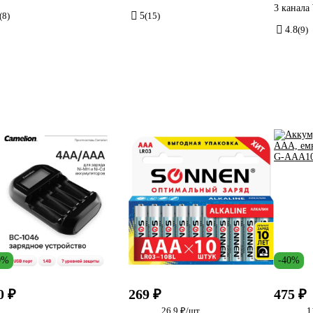
3 канал
(8)
5
(15)
4.8
(9)
0%
-40%
0 ₽
269 ₽
475 ₽
26.9 ₽/шт
1