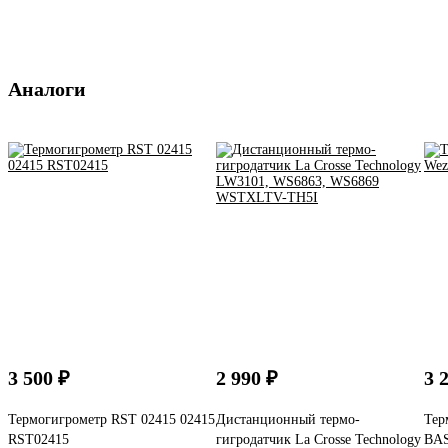
Аналоги
3 500 ₽
2 990 ₽
3 
Термогигрометр RST 02415 02415
Дистанционный термо-
Тер
RST02415
гигродатчик La Crosse Technology
BAS