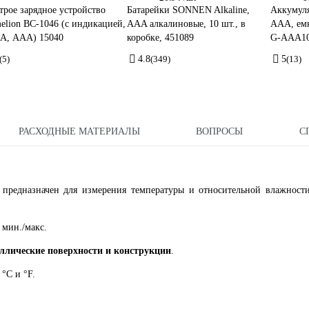
трое зарядное устройство
Батарейки SONNEN Alkaline,
Аккумуля
elion BC-1046 (с индикацией,
AAA алкалиновые, 10 шт., в
ААA, емк
А, ААА) 15040
коробке, 451089
G-AAA10
(5)
4.8
(349)
5
(13)
РАСХОДНЫЕ МАТЕРИАЛЫ
ВОПРОСЫ
С
A предназначен для измерения температуры и относительной влажност
 мин./макс.
аллические поверхности и конструкции
.
°C и °F.