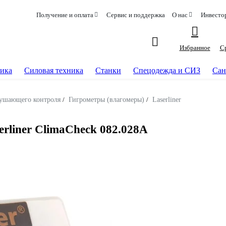
Получение и оплата
Сервис и поддержка
О нас
Инвесто
Избранное
С
ика
Силовая техника
Станки
Спецодежда и СИЗ
Сан
ушающего контроля
/
Гигрометры (влагомеры)
/
Laserliner
rliner ClimaCheck 082.028A