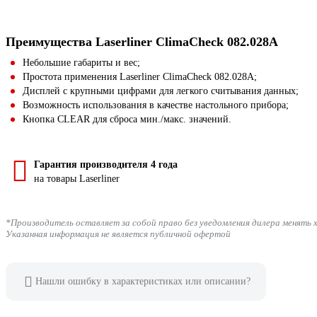
Преимущества Laserliner ClimaCheck 082.028A
Небольшие габариты и вес;
Простота применения Laserliner ClimaCheck 082.028A;
Дисплей с крупными цифрами для легкого считывания данных;
Возможность использования в качестве настольного прибора;
Кнопка CLEAR для сброса мин./макс. значений.
Гарантия производителя 4 года
на товары Laserliner
*Производитель оставляет за собой право без уведомления дилера менять 
Указанная информация не является публичной офертой
Нашли ошибку в характеристиках или описании?