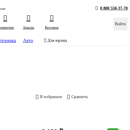
8 800 550-37-70
рам
Войти
равнение
Заказы
Корзина
техника
Авто
Для юрлиц
В избранное
Сравнить