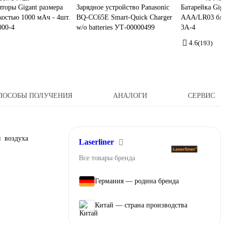
торы Gigant размера
Зарядное устройство Panasonic
Батарейка Giga
остью 1000 мАч - 4шт.
BQ-CC65E Smart-Quick Charger
ААА/LR03 бли
00-4
w/o batteries УТ-00000499
3A-4
4.6
(193)
ПОСОБЫ ПОЛУЧЕНИЯ
АНАЛОГИ
СЕРВИС
и воздуха
Laserliner
Все товары бренда
Германия — родина бренда
Китай — страна производства