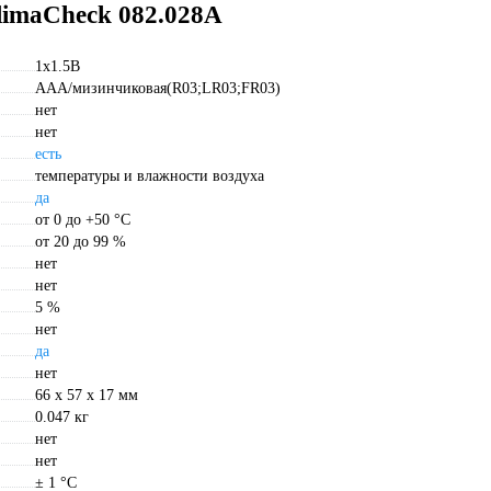
limaCheck 082.028A
1х1.5B
AAA/мизинчиковая(R03;LR03;FR03)
нет
нет
есть
температуры и влажности воздуха
да
от 0 до +50 °С
от 20 до 99 %
нет
нет
5 %
нет
да
нет
66 x 57 x 17 мм
0.047 кг
нет
нет
± 1 °С