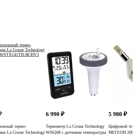
₽
6 990 ₽
5 980 ₽
ионный термо-
Термометр La Crosse Technology
Цифровой тер
чик La Crosse Technology
WS6268 с датчиком температуры
МЕГЕОН 2006