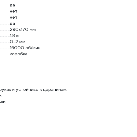
да
нет
нет
да
290х170 мм
1.8 кг
0-2 мм
16000 об/мин
коробка
руках и устойчиво к царапинам;
;
ки;
.