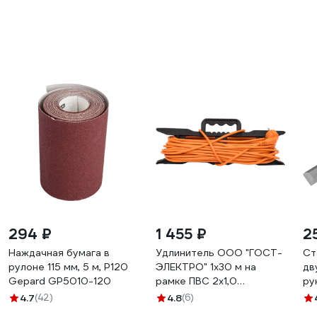
294 ₽
1 455 ₽
2
Наждачная бумага в
Удлинитель ООО "ГОСТ-
Ст
рулоне 115 мм, 5 м, Р120
ЭЛЕКТРО" 1x30 м на
дв
Gepard GP5010-120
рамке ПВС 2x1,0
ру
Меркурий УП6-159 "МРК"
4.7
(42)
4.8
(6)
330222