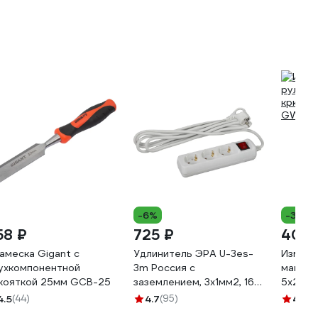
-6%
-3%
58 ₽
725 ₽
401 
амеска Gigant с
Удлинитель ЭРА U-3es-
Измери
ухкомпонентной
3m Россия с
магнит
кояткой 25мм GCB-25
заземлением, 3x1мм2, 16A,
5x25м
ПВС, с выкл, 3гн, 3м
4.5
(44)
4.7
(95)
4.5
(2
Б0028378