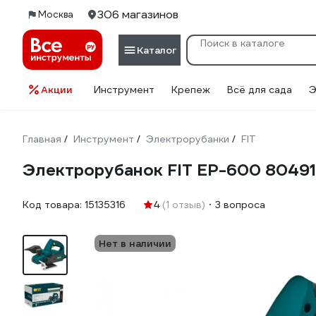
306 магазинов
Москва
Каталог
Акции
Инструмент
Крепеж
Всё для сада
Э
Главная
Инструмент
Электрорубанки
FIT
/
/
/
Электрорубанок FIT EP-600 80491
Код товара:
15135316
4
(1 отзыв)
3 вопроса
Нет в наличии