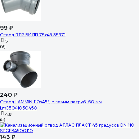
99 ₽
Отвод RTP ВК ПП 75x45 35371
5
(9)
240 ₽
Отвод LAMMIN 110х45°, с левым патруб. 50 мм
Lm35041050450
4.8
(5)
143 ₽