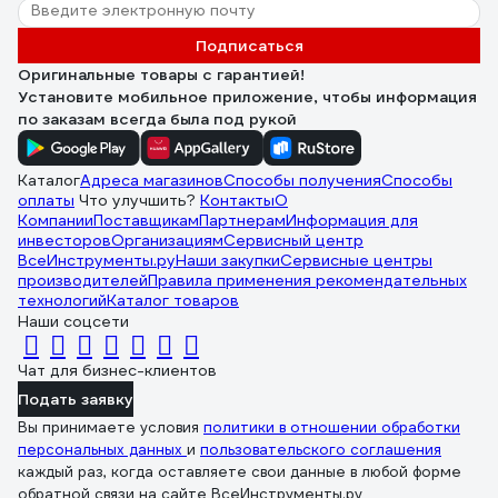
Подписаться
Оригинальные товары с гарантией!
Установите мобильное приложение, чтобы информация
по заказам всегда была под рукой
Каталог
Адреса магазинов
Способы получения
Способы
оплаты
Что улучшить?
Контакты
О
Компании
Поставщикам
Партнерам
Информация для
инвесторов
Организациям
Сервисный центр
ВсеИнструменты.ру
Наши закупки
Сервисные центры
производителей
Правила применения рекомендательных
технологий
Каталог товаров
Наши соцсети
Чат для бизнес-клиентов
Подать заявку
Вы принимаете условия
политики в отношении обработки
персональных данных
и
пользовательского соглашения
каждый раз, когда оставляете свои данные в любой форме
обратной связи на сайте ВсеИнструменты.ру