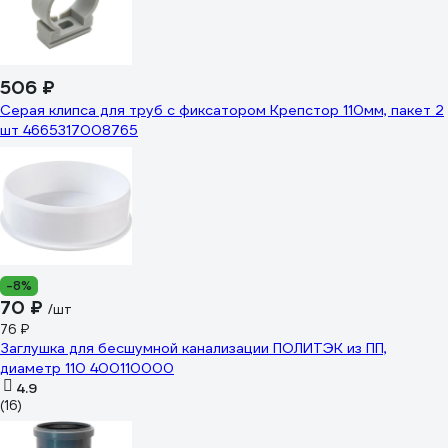
506 ₽
Серая клипса для труб с фиксатором Крепстор 110мм, пакет 2
шт 4665317008765​
-8%
70 ₽
/шт
76 ₽
Заглушка для бесшумной канализации ПОЛИТЭК из ПП,
диаметр 110 400110000
4.9
(16)