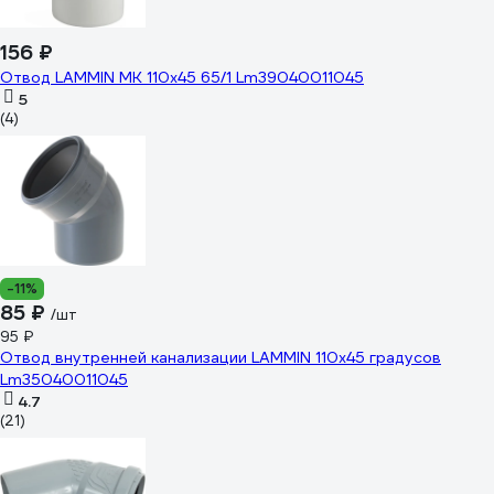
156 ₽
Отвод LAMMIN МК 110x45 65/1 Lm39040011045
5
(4)
-11%
85 ₽
/шт
95 ₽
Отвод внутренней канализации LAMMIN 110х45 градусов
Lm35040011045
4.7
(21)