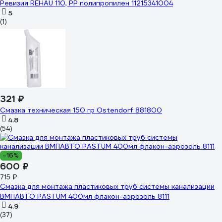
Ревизия REHAU 110, PP полипропилен 11215341004
5
(1)
321 ₽
Смазка техническая 150 гр Ostendorf 881800
4.8
(54)
-16%
600 ₽
715 ₽
Смазка для монтажа пластиковых труб системы канализации
ВМПАВТО PASTUM 400мл флакон-аэрозоль 8111
4.9
(37)