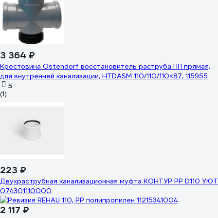
3 364 ₽
Крестовина Ostendorf восстановитель раструба ПП прямая,
для внутренней канализации, HTDASM 110/110/110×87, 115955
5
(1)
223 ₽
Двухраструбная канализационная муфта КОНТУР РР D110 УЮТ
074301110000
2 117 ₽