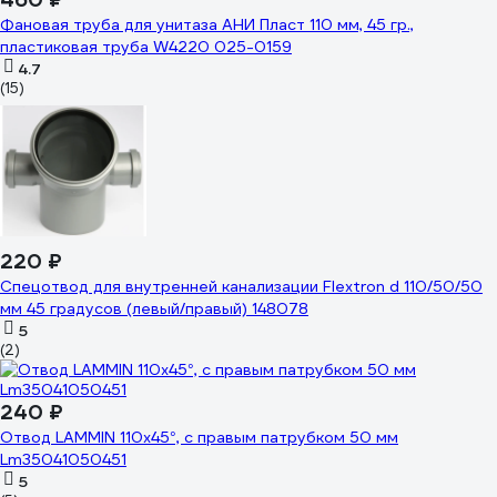
Фановая труба для унитаза АНИ Пласт 110 мм, 45 гр.,
пластиковая труба W4220 025-0159
4.7
(15)
220 ₽
Спецотвод для внутренней канализации Flextron d 110/50/50
мм 45 градусов (левый/правый) 148078
5
(2)
240 ₽
Отвод LAMMIN 110х45°, с правым патрубком 50 мм
Lm35041050451
5