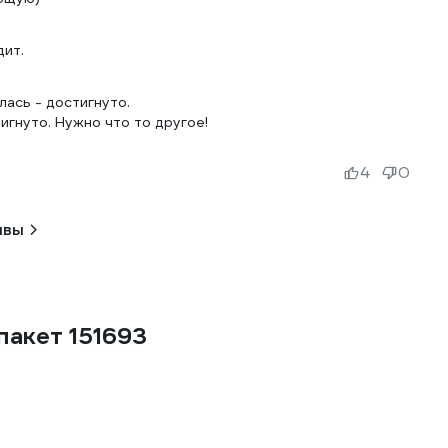
дит.
лась - достигнуто.
игнуто. Нужно что то другое!
4
0
ывы
пакет 151693