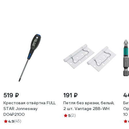
519 ₽
191 ₽
4
Крестовая отвёртка FULL
Петля без врезки, белый,
Би
STAR Jonnesway
2 шт. Vantage 2BB-WH
Op
D04P2100
10
5
(2)
4.9
(45)