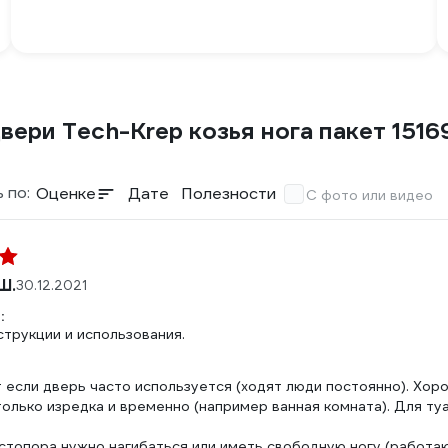
ери Tech-Krep козья нога пакет 1516
 по:
Оценке
Дате
Полезности
С фото или видео
Ш.
30.12.2021
:
струкции и использования.
т если дверь часто используется (ходят люди постоянно). Хор
олько изредка и временно (например ванная комната). Для ту
 стопора нужно нагибаться или иметь свободную ногу (работ