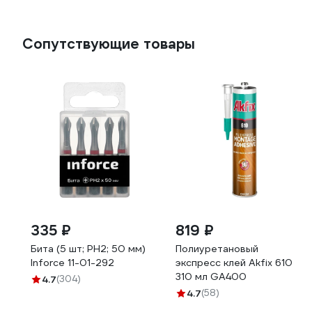
Сопутствующие товары
335 ₽
819 ₽
Бита (5 шт; PH2; 50 мм)
Полиуретановый
Inforce 11-01-292
экспресс клей Akfix 610
310 мл GA400
4.7
(304)
4.7
(58)