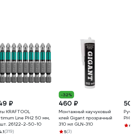
-32%
49 ₽
460 ₽
500 
ты KRAFTOOL
Монтажный каучуковый
Ручная
timum Line PH2 50 мм,
клей Gigant прозрачный
PH2 Ma
 шт. 26122-2-50-10
310 мл GLN-310
4.6
(1
4.1
(319)
5
(3)