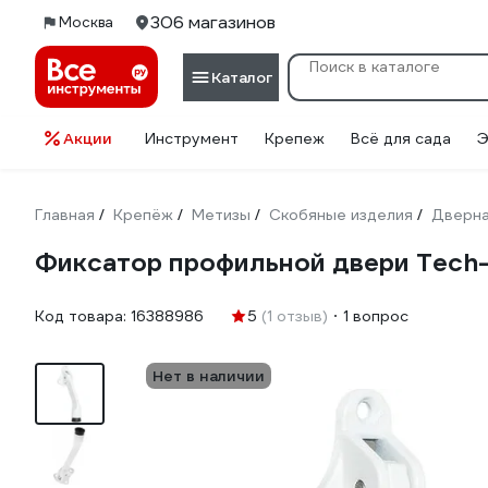
306 магазинов
Москва
Каталог
Акции
Инструмент
Крепеж
Всё для сада
Э
Главная
Крепёж
Метизы
Скобяные изделия
Дверна
/
/
/
/
Фиксатор профильной двери Tech-Kr
Код товара:
16388986
5
(1 отзыв)
1 вопрос
Нет в наличии