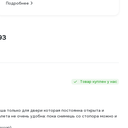
Подробнее
93
Товар куплен у нас
оша только для двери которая постоянна открыта и
алета не очень удобна: пока снимешь со стопора можно и
ающую)