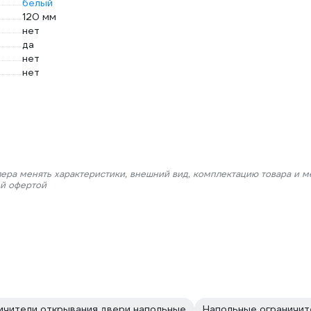
белый
120 мм
нет
да
нет
нет
лера менять характеристики, внешний вид, комплектацию товара и м
ой офертой
ичители открывания двери напольные
Напольные ограничит