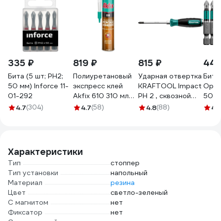
335 ₽
819 ₽
815 ₽
449
Бита (5 шт; PH2;
Полиуретановый
Ударная отвертка
Биты
50 мм) Inforce 11-
экспресс клей
KRAFTOOL Impact
Opti
01-292
Akfix 610 310 мл
PH 2 , сквозной
50 мм
GA400
стержень из Cr-
2612
4.7
(304)
4.7
(58)
4.8
(88)
4.1
Mo стали,
250034-2
Характеристики
Тип
стоппер
Тип установки
напольный
Материал
резина
Цвет
светло-зеленый
С магнитом
нет
Фиксатор
нет