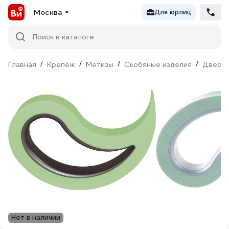
Москва
Для юрлиц
Поиск в каталоге
Главная
/
Крепёж
/
Метизы
/
Скобяные изделия
/
Дверна
Нет в наличии