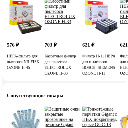
576 ₽
703 ₽
621 ₽
621
HEPA-фильтр для
Кассетный фильтр
Фильтр H-11 HEPA
Фил
пылесоса NILFISK
для пылесоса
для пылесосов
для 
OZONE H-45
ELECTROLUX
BOSCH; SIEMENS
ELE
OZONE H-33
OZONE H-11
OZO
Сопутствующие товары