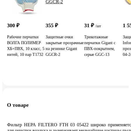
300 ₽
355 ₽
31 ₽
1 5
/шт
Рабочие перчатки
Защитные очки
Трикотажные
Защ
ВОЛГА ПОЛИМЕР
закрытые прозрачные
перчатки Gigant с
Info
ХБ+ПВХ, 10 класс, 5
на резинке Gigant
ПВХ-покрытием,
проз
нитей, 10 пар Т1732
GGСR-2
серые GGC-13
04-2
О товаре
Фильтр НЕРА FILTERO FTH 03 05422 широко применяетс
для очистки воздуха и задерживает мельчайшие частицы пы