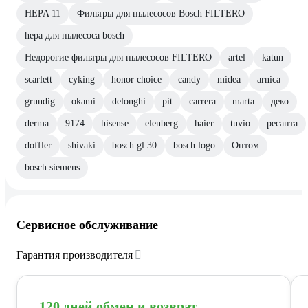
HEPA 11
Фильтры для пылесосов Bosch FILTERO
hepa для пылесоса bosch
Недорогие фильтры для пылесосов FILTERO
artel
katun
scarlett
cyking
honor choice
candy
midea
arnica
grundig
okami
delonghi
pit
carrera
marta
деко
derma
9174
hisense
elenberg
haier
tuvio
ресанта
doffler
shivaki
bosch gl 30
bosch logo
Оптом
bosch siemens
Сервисное обслуживание
Гарантия производителя
120 дней обмен и возврат