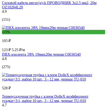
Силовой кабель ввгнг(a)-ls ПРОВОДНИК 3x2.5 мм2, 20м
OZ10264L20
4.9
(151)
-15%
105 ₽
123 ₽
5.25 ₽/м
ПВХ-изолента ЭРА 19ммх20м черная C0036540
4.8
(275)
528 ₽
Термоусадочная трубка с клеем DolleX коэффициент
усадки=3:1, набор 10 шт., 3 - 12 мм, черные TU-010
4.7