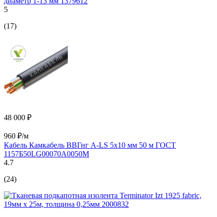
диаметр 1-13 мм 1379612
5
(17)
48 000 ₽
960 ₽/м
Кабель Камкабель ВВГнг А-LS 5x10 мм 50 м ГОСТ
1157Б50LG00070А0050М
4.7
(24)