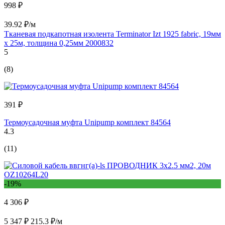
998 ₽
39.92 ₽/м
Тканевая подкапотная изолента Terminator Izt 1925 fabric, 19мм
х 25м, толщина 0,25мм 2000832
5
(8)
391 ₽
Термоусадочная муфта Unipump комплект 84564
4.3
(11)
-19%
4 306 ₽
5 347 ₽
215.3 ₽/м