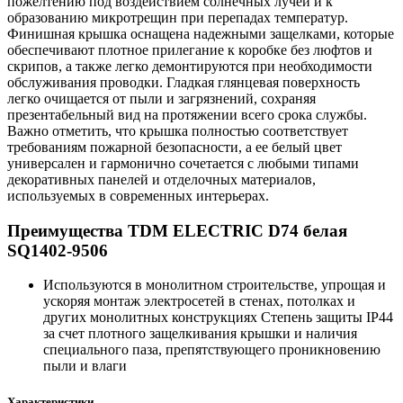
пожелтению под воздействием солнечных лучей и к
образованию микротрещин при перепадах температур.
Финишная крышка оснащена надежными защелками, которые
обеспечивают плотное прилегание к коробке без люфтов и
скрипов, а также легко демонтируются при необходимости
обслуживания проводки. Гладкая глянцевая поверхность
легко очищается от пыли и загрязнений, сохраняя
презентабельный вид на протяжении всего срока службы.
Важно отметить, что крышка полностью соответствует
требованиям пожарной безопасности, а ее белый цвет
универсален и гармонично сочетается с любыми типами
декоративных панелей и отделочных материалов,
используемых в современных интерьерах.
Преимущества TDM ELECTRIC D74 белая
SQ1402-9506
Используются в монолитном строительстве, упрощая и
ускоряя монтаж электросетей в стенах, потолках и
других монолитных конструкциях Степень защиты IP44
за счет плотного защелкивания крышки и наличия
специального паза, препятствующего проникновению
пыли и влаги
Характеристики