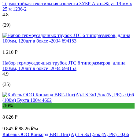
Термостойкая текстильная изолента ЗУБР Авто-Жгут 19 мм х
25 м 1236-2
4.8
(29)
1 210 ₽
Набор термоусадочных трубок JTC 6 типоразмеров, длина
100мм, 120шт в боксе -2034 694153
4.9
(35)
-10%
8 826 ₽
9 845 ₽
88.26 ₽/м
Кабель ООО Конкорд ВВГ-Пнг(А)-LS 3x1,5ок (N, PE) - 0,66