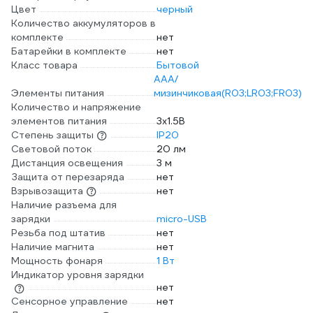
Цвет
черный
Количество аккумуляторов в
комплекте
нет
Батарейки в комплекте
нет
Класс товара
Бытовой
AAA/
Элементы питания
мизинчиковая(R03;LR03;FR03)
Количество и напряжение
элементов питания
3х1.5В
Степень защиты
IP20
Световой поток
20 лм
Дистанция освещения
3 м
Защита от перезаряда
нет
Взрывозащита
нет
Наличие разъема для
зарядки
micro-USB
Резьба под штатив
нет
Наличие магнита
нет
Мощность фонаря
1 Вт
Индикатор уровня зарядки
нет
Сенсорное управление
нет