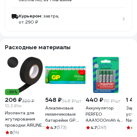
Курьером:
завтра,
от 290 ₽
Расходные материалы
-36%
206 ₽
548 ₽
440 ₽
1 4
320 ₽
54.8 ₽/шт
110 ₽/шт
10.3 ₽/м
Алкалиновые
Аккумулятор
Заря
Изолента для
мизинчиковые
PERFEO
устр
жгутирования
батарейки GP
AAA1000mAh 4
Navi
проводки AIRLINE
АAА Prime Alkaline,
шт блистер бокс
415, 
4.7
(573)
4.7
(241)
4.
19 мм, 20 м,
5
(14)
набор 10 шт.
30 009 111
NiMH/