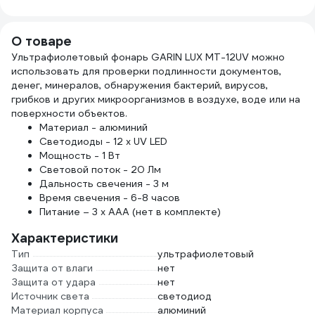
термостойкая, на
19796
инд. 
основе
полиэстера
О товаре
ADPT003
Ультрафиолетовый фонарь GARIN LUX MT-12UV можно
использовать для проверки подлинности документов,
денег, минералов, обнаружения бактерий, вирусов,
грибков и других микроорганизмов в воздухе, воде или на
поверхности объектов.
Материал - алюминий
Светодиоды - 12 х UV LED
Мощность - 1 Вт
Световой поток - 20 Лм
Дальность свечения - 3 м
Время свечения - 6-8 часов
Питание – 3 х AAA (нет в комплекте)
Характеристики
Тип
ультрафиолетовый
Защита от влаги
нет
Защита от удара
нет
Источник света
светодиод
Материал корпуса
алюминий