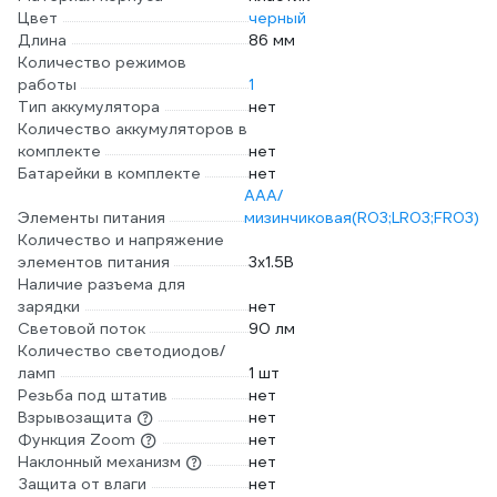
Цвет
черный
Длина
86 мм
Количество режимов
работы
1
Тип аккумулятора
нет
Количество аккумуляторов в
комплекте
нет
Батарейки в комплекте
нет
AAA/
Элементы питания
мизинчиковая(R03;LR03;FR03)
Количество и напряжение
элементов питания
3х1.5В
Наличие разъема для
зарядки
нет
Световой поток
90 лм
Количество светодиодов/
ламп
1 шт
Резьба под штатив
нет
Взрывозащита
нет
Функция Zoom
нет
Наклонный механизм
нет
Защита от влаги
нет