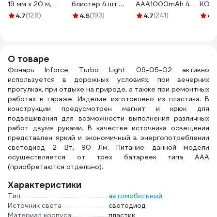
19 мм х 20 м,
блистер 4 шт.
AAA1000mAh 4
КОСМ
черная GT-0-3
GBA-3A-4
шт блистер бокс
MH
4.7
(128)
4.6
(193)
4.7
(241)
4.
30 009 111
акку
бата
пита
220
О товаре
Фонарь Inforce Turbo Light 09-05-02 активно
используется в дорожных условиях, при вечерних
прогулках, при отдыхе на природе, а также при ремонтных
работах в гараже. Изделие изготовлено из пластика. В
конструкции предусмотрен магнит и крюк для
подвешивания для возможности выполнения различных
работ двумя руками. В качестве источника освещения
представлен яркий и экономичный в энергопотреблении
светодиод 2 Вт, 90 Лм. Питание данной модели
осуществляется от трех батареек типа ААА
(приобретаются отдельно).
Характеристики
Тип
автомобильный
Источник света
светодиод
Материал корпуса
пластик