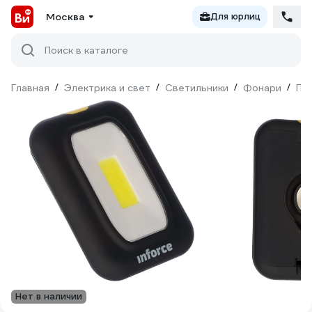
Москва
Для юрлиц
Поиск в каталоге
Главная
/
Электрика и свет
/
Светильники
/
Фонари
/
Пе
Нет в наличии