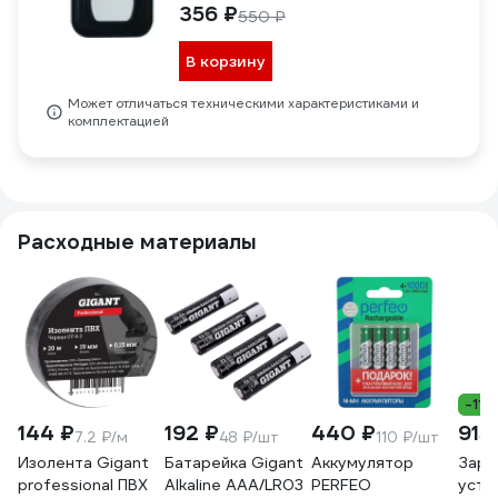
356 ₽
550 ₽
В корзину
Может отличаться техническими характеристиками и
комплектацией
Расходные материалы
-11%
144 ₽
192 ₽
440 ₽
915
7.2 ₽/м
48 ₽/шт
110 ₽/шт
Изолента Gigant
Батарейка Gigant
Аккумулятор
Заря
professional ПВХ
Alkaline ААА/LR03
PERFEO
устр