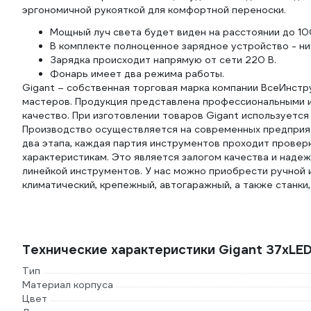
эргономичной рукояткой для комфортной переноски.
Мощный луч света будет виден на расстоянии до 10
В комплекте полноценное зарядное устройство - ни
Зарядка происходит напрямую от сети 220 В.
Фонарь имеет два режима работы.
Gigant – собственная торговая марка компании ВсеИнстр
мастеров. Продукция представлена профессиональными и
качество. При изготовлении товаров Gigant используетс
Производство осуществляется на современных предприят
два этапа, каждая партия инструментов проходит провер
характеристикам. Это является залогом качества и наде
линейкой инструментов. У нас можно приобрести ручной и
климатический, крепежный, автогаражный, а также станки
Рукоятка с выемкой для пальцев
Удобный хват
Технические характеристики Gigant 37хLE
Корпус из прочного ABS-пластика и
Тип
Материал корпуса
резины
Цвет
Устойчив к механическому воздействию, щелочам,