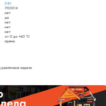
3 Вт
7000 К
нет
да
нет
нет
нет
от 0 до +40 °С
прямо
 различные задачи.