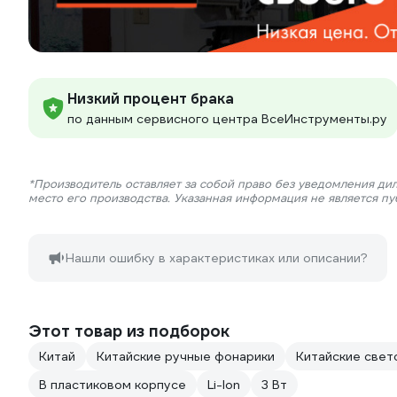
Низкий процент брака
по данным сервисного центра ВсеИнструменты.ру
*Производитель оставляет за собой право без уведомления ди
место его производства. Указанная информация не является п
Нашли ошибку в характеристиках или описании?
Этот товар из подборок
Китай
Китайские ручные фонарики
Китайские све
В пластиковом корпусе
Li-Ion
3 Вт