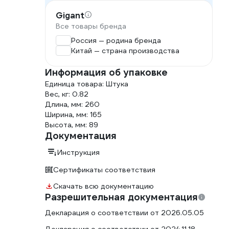
Gigant
печивают яркий свет на расстояние 100 м. Цветовая
Все товары бренда
холодным светом превосходит по яркости
Россия — родина бренда
м светодиодом. Работает на аккумуляторе 3,7 В
Китай — страна производства
омплекте позволяют заряжать фонарь от сети 220 В и
Информация об упаковке
Единица товара: Штука
Вес, кг: 0.82
Длина, мм: 260
Ширина, мм: 165
Высота, мм: 89
Документация
Инструкция
Вес 0,813 кг
Сертификаты соответствия
Легко переносить в рюкзаке или сумке
Скачать всю документацию
Разрешительная документация
Подставка в комплекте
Декларация о соответствии от 2026.05.05
Установка на любой поверхности