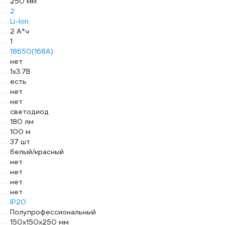
250 мм
2
Li-Ion
2 А*ч
1
18650(168A)
нет
1х3.7В
есть
нет
нет
светодиод
180 лм
100 м
37 шт
белый/красный
нет
нет
нет
нет
IP20
Полупрофессиональный
150x150x250 мм