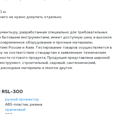
Светит как надо
0 м.
37 светодиодов и световой поток 180 лм обес
чего не нужно докупать отдельно.
температура составляет 7 000 К. Фонарь с 
аналогичные модели с теплым или нейтральны
емкостью 2 Ач. Два зарядных устройства в к
ументы.ру, разработанная специально для требовательных
прикуривателя автомобиля 12 В.
 бытовыми инструментами, имеет доступную цену и высокое
я современное оборудование и прочные материалы.
иях России и Азии. Тестирование товаров осуществляется в
ку на соответствие стандартам и заявленным техническим
Важные преимущества
жности готового продукта. Продукция представлена широкой
нструмент, строительный, садовый, сантехнический,
, расходные материалы и многое другое.
D RSL-300
ручной прожектор
ABS-пластик, резина
оранжевый