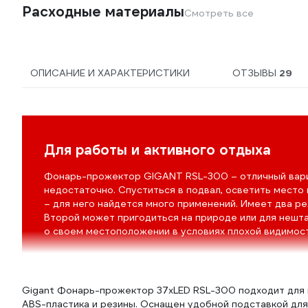
Расходные материалы
Смотреть все
ОПИСАНИЕ И ХАРАКТЕРИСТИКИ
ОТЗЫВЫ
29
Для работы и активного отдыха
Фонарь-прожектор GIGANT RSL-300 – отличный вариа
недостаточно. Спуститься в подвал, осветить место
– для него найдется много применений. Имеет два р
Второй может пригодиться на природе или для нешта
о своем местоположении в условиях плохой видимост
Gigant Фонарь-прожектор 37хLED RSL-300 подходит для и
ABS-пластика и резины. Оснащен удобной подставкой для