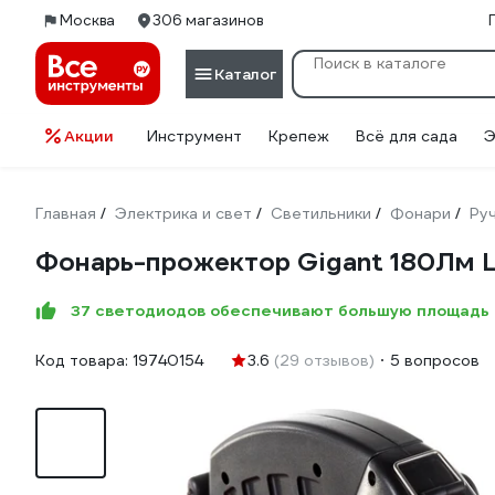
Москва
306 магазинов
Каталог
Акции
Инструмент
Крепеж
Всё для сада
Э
Главная
Электрика и свет
Светильники
Фонари
Ру
/
/
/
/
Фонарь-прожектор Gigant 180Лм L
37 светодиодов обеспечивают большую площадь
Код товара:
19740154
3.6
(29 отзывов)
5 вопросов