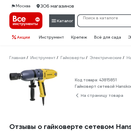
306 магазинов
Москва
Каталог
Акции
Инструмент
Крепеж
Всё для сада
Э
Главная
Инструмент
Гайковерты
Электрические
H
/
/
/
/
Код товара: 43815851
Гайковерт сетевой Hansko
На страницу товара
Отзывы о гайковерте сетевом Ha