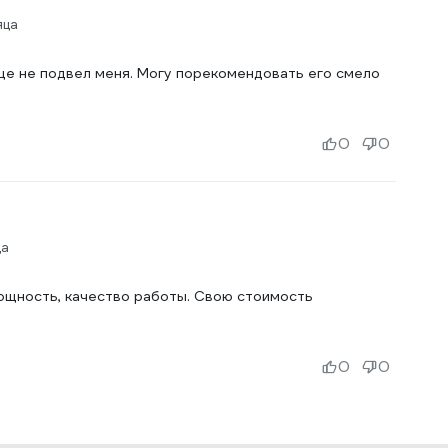
яца
ще не подвел меня. Могу порекомендовать его смело
0
0
ца
ощность, качество работы. Свою стоимость
0
0