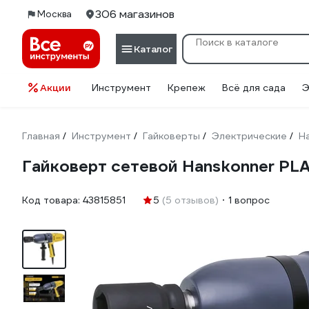
306 магазинов
Москва
Каталог
Акции
Инструмент
Крепеж
Всё для сада
Э
Главная
Инструмент
Гайковерты
Электрические
H
/
/
/
/
Гайковерт сетевой Hanskonner P
Код товара:
43815851
5
(5 отзывов)
1 вопрос