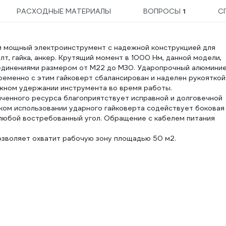
РАСХОДНЫЕ МАТЕРИАЛЫ
ВОПРОСЫ
1
С
и мощный электроинструмент с надежной конструкцией для
лт, гайка, анкер. Крутящий момент в 1000 Нм, данной модели,
оединениями размером от М22 до М30. Ударопрочный алюмини
еменно с этим гайковерт сбалансирован и наделен рукояткой
ежном удержании инструмента во время работы.
ченного ресурса благоприятствует исправной и долговечной
ком использовании ударного гайковерта содействует боковая
 любой востребованный угол. Обращение с кабелем питания
озволяет охватит рабочую зону площадью 50 м2.