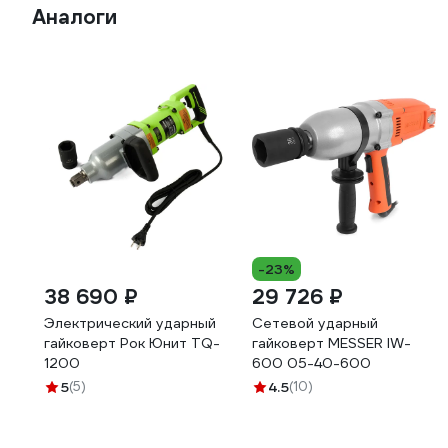
Аналоги
-23%
38 690 ₽
29 726 ₽
Электрический ударный
Сетевой ударный
гайковерт Рок Юнит TQ-
гайковерт MESSER IW-
1200
600 05-40-600
5
(5)
4.5
(10)