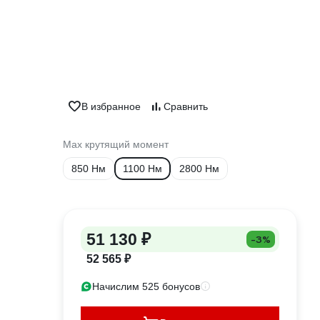
В избранное
Сравнить
Max крутящий момент
850 Нм
1100 Нм
2800 Нм
51 130 ₽
-3%
52 565 ₽
Начислим 525 бонусов