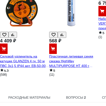
6 7
Набо
VERT
пред
5
(1)
4 409 ₽
568 ₽
Силовой удлинитель на
Пластичная литиевая синяя
катушке GLANZEN 4 гн. 50 м
смазка HighWay
ПВС 3x1,5 IP44 арт. EB-50-007
MULTIPURPOSE HT 400 г
4.3
5
00012294
10068
(598)
(11)
РАСХОДНЫЕ МАТЕРИАЛЫ
ВОПРОСЫ
2
С