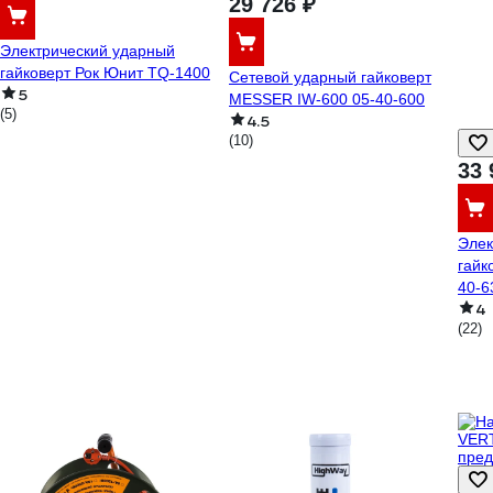
29 726 ₽
Электрический ударный
гайковерт Рок Юнит TQ-1400
Сетевой ударный гайковерт
5
MESSER IW-600 05-40-600
(5)
4.5
(10)
33 
Элек
гайк
40-6
4
(22)