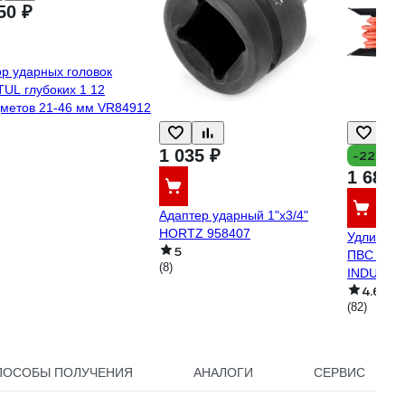
50 ₽
р ударных головок
UL глубоких 1 12
метов 21-46 мм VR84912
1 035 ₽
-22%
1 685 
Адаптер ударный 1"х3/4"
HORTZ 958407
Удлинител
5
ПВС 3х1,
(8)
INDUSTR
4.6
(82)
ПОСОБЫ ПОЛУЧЕНИЯ
АНАЛОГИ
СЕРВИС