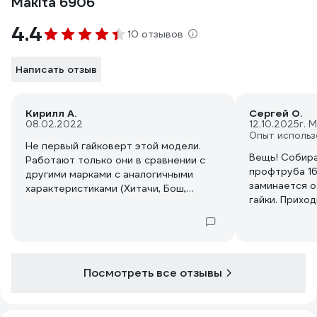
Makita 6906
4.4
10 отзывов
Написать отзыв
Кирилл А.
Сергей О.
08.02.2022
12.10.2025
г. 
Опыт использ
Не первый гайковерт этой модели.
Вещь! Собира
Работают только они в сравнении с
профтруба 16
другими марками с аналогичными
заминается о
характеристиками (Хитачи, Бош,
гайки. Прихо
Мильуоке). Большой крутящий момент.
перетянуть (
Берем для сборки опор ЛЭП,
момента?)
соответственно используются во
всех климатических условиях - дождь,
грязь, жара, морозы. Пользуемся
Посмотреть все отзывы
такими уже на протяжении 15 лет.