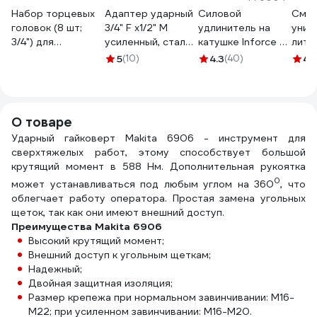
Набор торцевых
Адаптер ударный
Силовой
Смаз
головок (8 шт;
3/4" F х1/2" M
удлинитель на
унив
3/4") для
усиленный, сталь
катушке Inforce 4
лити
гайковерта IW
SCM440 Forsage
гнезда, с/з КГт
KR-9
5
(10)
4.3
(40)
4.
1600 FUBAG
F-
3х2,5 16A 30м IP44
160104
80964MP(28175)
GRANITE ZG 09-
F-
15-03
80964MPB44(28175)
О товаре
Ударный гайковерт Makita 6906 - инструмент для
сверхтяжелых работ, этому способствует большой
крутящий момент в 588 Нм. Дополнительная рукоятка
0
может устанавливаться под любым углом на 360
, что
облегчает работу оператора. Простая замена угольных
щеток, так как они имеют внешний доступ.
Преимущества Makita 6906
Высокий крутящий момент;
Внешний доступ к угольным щеткам;
Надежный;
Двойная защитная изоляция;
Размер крепежа при нормальном завинчивании: М16-
М22; при усиленном завинчивании: М16-М20.