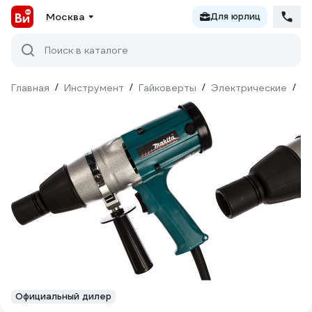
Москва
Для юрлиц
Поиск в каталоге
Главная
/
Инструмент
/
Гайковерты
/
Электрические
/
Ma
Официальный дилер