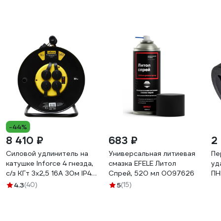
-44%
8 410 ₽
683 ₽
2
Силовой удлинитель на
Универсальная литиевая
Пе
катушке Inforce 4 гнезда,
смазка EFELE Литол
уд
с/з КГт 3х2,5 16A 30м IP44
Спрей, 520 мл 0097626
ПН
GRANITE ZG 09-15-03
04
4.3
(40)
5
(15)