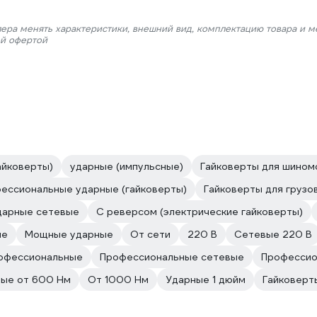
лера менять характеристики, внешний вид, комплектацию товара и м
ой офертой
айковерты)
ударные (импульсные)
Гайковерты для шином
ессиональные ударные (гайковерты)
Гайковерты для грузо
дарные сетевые
С реверсом (электрические гайковерты)
ые
Мощные ударные
От сети
220 В
Сетевые 220 В
офессиональные
Профессиональные сетевые
Профессио
ые от 600 Нм
От 1000 Нм
Ударные 1 дюйм
Гайковерт