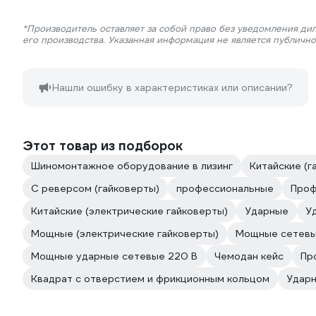
*Производитель оставляет за собой право без уведомления ди
его производства. Указанная информация не является публичн
Нашли ошибку в характеристиках или описании?
Этот товар из подборок
Шиномонтажное оборудование в лизинг
Китайские (г
С реверсом (гайковерты)
профессиональные
Проф
Китайские (электрические гайковерты)
Ударные
У
Мощные (электрические гайковерты)
Мощные сетев
Мощные ударные сетевые 220 В
Чемодан кейс
Пр
Квадрат с отверстием и фрикционным кольцом
Ударн