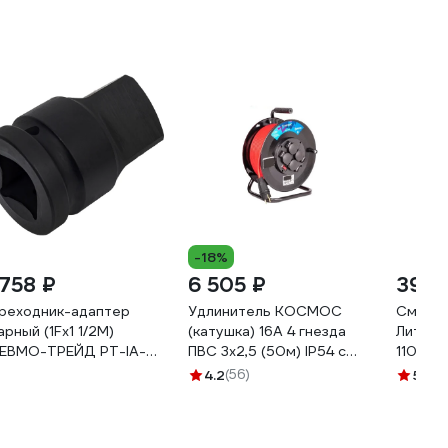
-18%
 758 ₽
6 505 ₽
392 
реходник-адаптер
Удлинитель КОСМОС
Смазка
арный (1Fх1 1/2M)
(катушка) 16А 4 гнезда
Литол-
ЕВМО-ТРЕЙД PT-IA-
ПВС 3х2,5 (50м) IP54 с
11011
-05
заземлением УХз16
4.2
(56)
5
(10)
YKKsm50m-4g-Z(2,5)IP