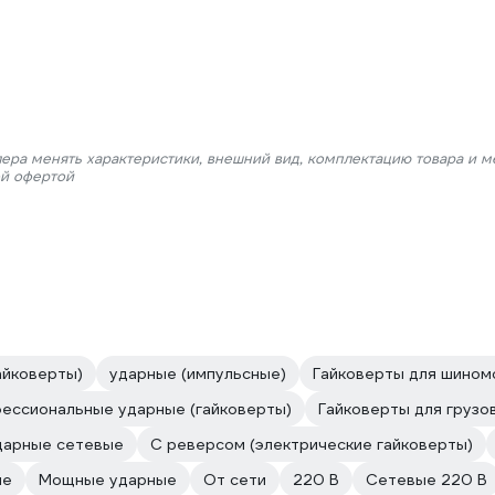
лера менять характеристики, внешний вид, комплектацию товара и м
ой офертой
айковерты)
ударные (импульсные)
Гайковерты для шином
ессиональные ударные (гайковерты)
Гайковерты для грузо
дарные сетевые
С реверсом (электрические гайковерты)
ые
Мощные ударные
От сети
220 В
Сетевые 220 В