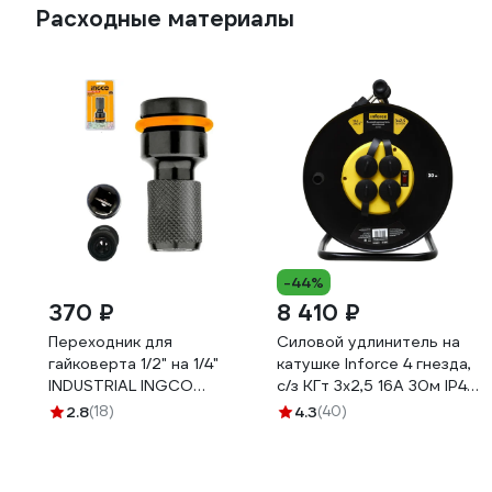
Расходные материалы
-44%
370 ₽
8 410 ₽
Переходник для
Силовой удлинитель на
гайковерта 1/2" на 1/4"
катушке Inforce 4 гнезда,
INDUSTRIAL INGCO
с/з КГт 3х2,5 16A 30м IP44
ABH60501
GRANITE ZG 09-15-03
2.8
(18)
4.3
(40)