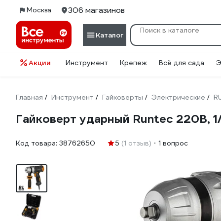
306 магазинов
Москва
Каталог
Акции
Инструмент
Крепеж
Всё для сада
Э
Главная
Инструмент
Гайковерты
Электрические
R
/
/
/
/
Гайковерт ударный Runtec 220В, 1
Код товара:
38762650
5
(1 отзыв)
1 вопрос