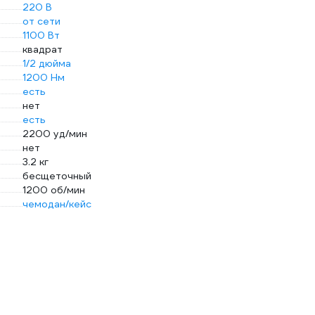
220 В
от сети
1100 Вт
квадрат
1/2 дюйма
1200 Нм
есть
нет
есть
2200 уд/мин
нет
3.2 кг
бесщеточный
1200 об/мин
чемодан/кейс