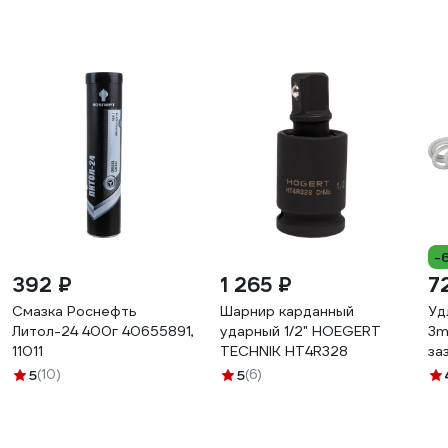
-
392 ₽
1 265 ₽
7
Смазка Роснефть
Шарнир карданный
Уд
Литол-24 400г 40655891,
ударный 1/2" HOEGERT
3m
11011
TECHNIK HT4R328
за
ПВ
5
(10)
5
(6)
Б0