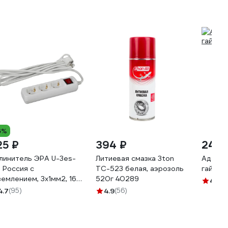
6%
25 ₽
394 ₽
249 
линитель ЭРА U-3es-
Литиевая смазка 3ton
Адапте
 Россия с
ТС-523 белая, аэрозоль
гайков
землением, 3x1мм2, 16A,
520г 40289
4.3
(9
С, с выкл, 3гн, 3м
4.7
(95)
4.9
(56)
028378