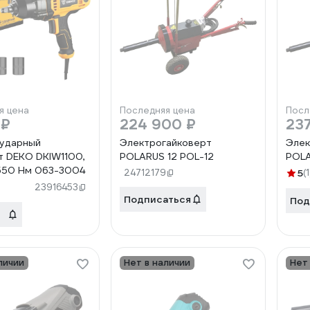
я цена
Последняя цена
Посл
 ₽
224 900 ₽
23
 ударный
Электрогайковерт
Элек
т DEKO DKIW1100,
POLARUS 12 POL-12
POLA
 550 Нм 063-3004
24712179
5
(1
23916453
Подписаться
Под
личии
Нет в наличии
Нет