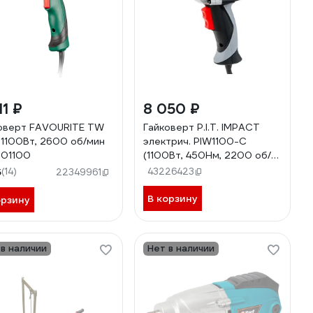
11 ₽
8 050 ₽
оверт FAVOURITE TW
Гайковерт P.I.T. IMPACT
 1100Вт, 2600 об/мин
электрич. PIW1100-С
001100
(1100Вт, 450Нм, 2200 об/
мин, 1/2, наб.головок)
5
(14)
43226423
22349961
PIW1100-C
В корзину
орзину
 в наличии
Нет в наличии