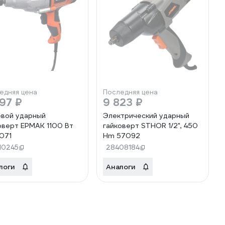
едняя цена
Последняя цена
97 ₽
9 823 ₽
вой ударный
Электрический ударный
оверт ЕРМАК 1100 Вт
гайковерт STHOR 1/2", 450
071
Нm 57092
10245
28408184
логи
Аналоги