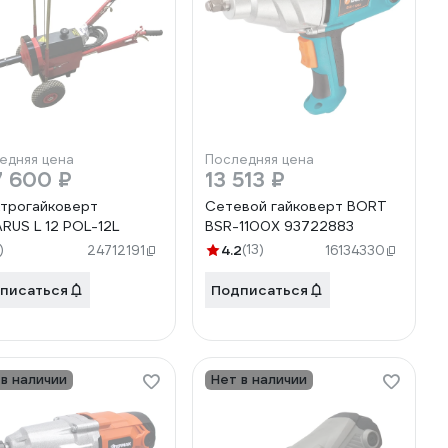
едняя цена
Последняя цена
7 600 ₽
13 513 ₽
трогайковерт
Сетевой гайковерт BORT
RUS L 12 POL-12L
BSR-1100X 93722883
)
4.2
(13)
24712191
16134330
писаться
Подписаться
 в наличии
Нет в наличии