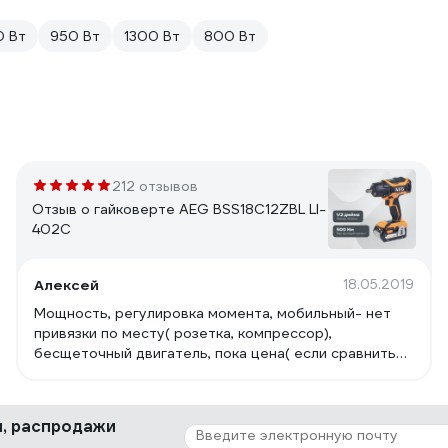
0 Вт
950 Вт
1300 Вт
800 Вт
212 отзывов
Отзыв о гайковерте AEG BSS18C12ZBL LI-
402C
Алексей
18.05.2019
Мощность, регулировка момента, мобильный- нет
привязки по месту( розетка, компрессор),
бесщеточный двигатель, пока цена( если сравнить
характеристики с другими адекватными брендами),
гарантия 6 лет от сайта, удобный, хорошая
подсветка, и он очень эргономичный..
ки, распродажи