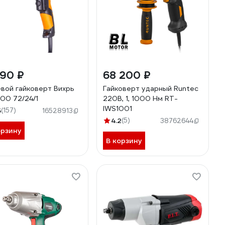
090 ₽
68 200 ₽
вой гайковерт Вихрь
Гайковерт ударный Runtec
100 72/24/1
220В, 1, 1000 Нм RT-
IWS1001
5
(157)
16528913
4.2
(5)
38762644
орзину
В корзину