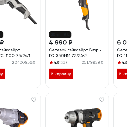
%
до -5%
 ₽
4 990 ₽
6 
гайковёрт
Сетевой гайковёрт Вихрь
Сете
ГС-1100 75/24/1
ГС-350НМ 72/24/2
ГС-1
)
4.8
(62)
4.
20420956
25179939
ну
В корзину
В к