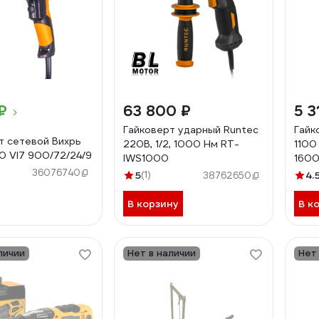
₽
63 800 ₽
5 3
Гайковерт ударный Runtec
Гайк
т сетевой Вихрь
220В, 1/2, 1000 Нм RT-
1100
50 VI7 900/72/24/9
IWS1000
160
36076740
5
(1)
4.
38762650
В корзину
В к
личии
Нет в наличии
Нет