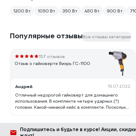
1200 Вт
1050 Вт
350 Вт
450 Вт
900 Вт
71
Популярные отзывы
Все отзывы категории
157 отзывов
Отзыв о гайковерте Вихрь ГС-1100
Андрей
19.07.2022
Отличный недорогой гайковерт для домашнего
использования. В комплекте четыре ударных (?)
головки. Какой-никакой кейс в комплекте. Поскольку
гайковерт - инструмент в гражданской жизни не на
каждый день - удобно хранить его и все шурушки в
кейсе.
Подпишитесь
и будьте в курсе! Акции, скид
ждут!