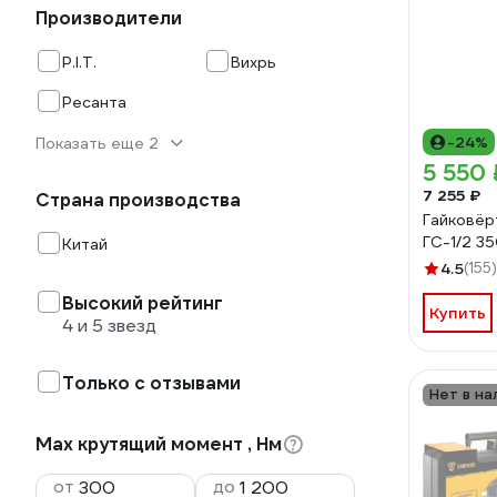
Производители
P.I.T.
Вихрь
Ресанта
-24%
Показать еще 2
5 550 
7 255 ₽
Страна производства
Гайковёр
ГС-1/2 3
Китай
4.5
(155)
Высокий рейтинг
Купить
4 и 5 звезд
Только с отзывами
Нет в на
Max крутящий момент , Нм
от
до