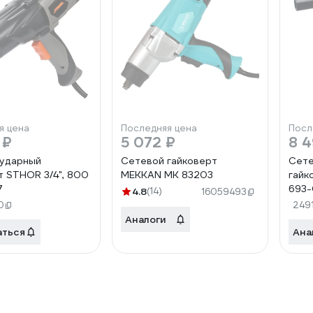
я цена
Последняя цена
Посл
 ₽
5 072 ₽
8 4
 ударный
Сетевой гайковерт
Сете
т STHOR 3/4", 800
MEKKAN MK 83203
гайк
7
693-
4.8
(14)
16059493
0
249
Аналоги
аться
Ана