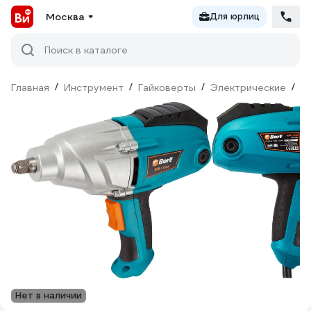
Москва
Для юрлиц
Поиск в каталоге
Главная
/
Инструмент
/
Гайковерты
/
Электрические
/
B
Нет в наличии