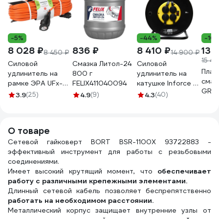
-5%
-44%
-10
8 028 ₽
836 ₽
8 410 ₽
13 
8 450 ₽
14 900 ₽
15 43
Силовой
Смазка Литол-24
Силовой
Плас
удлинитель на
800 г
удлинитель на
смаз
рамке ЭРА UFx-
FELIX411040094
катушке Inforce 4
GREA
1e-3x1.5-50m-IP44
гнезда, с/з КГт
3.9
(25)
4.9
(9)
4.3
(40)
150 E
с заземлением 1
3х2,5 16A 30м IP44
LGPG
гнездо 50м ПВС
GRANITE ZG 09-
3х1.5 Б0046814
15-03
О товаре
Сетевой гайковерт BORT BSR-1100X 93722883 -
эффективный инструмент для работы с резьбовыми
соединениями.
Имеет высокий крутящий момент, что
обеспечивает
работу с различными крепежными элементами.
Длинный сетевой кабель позволяет беспрепятственно
работать на необходимом расстоянии.
Металлический корпус защищает внутренние узлы от