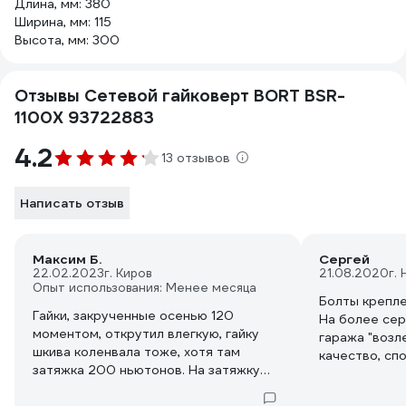
Длина, мм: 380
Ширина, мм: 115
Высота, мм: 300
Отзывы Сетевой гайковерт BORT BSR-
1100X 93722883
4.2
13 отзывов
Написать отзыв
Максим Б.
Сергей
22.02.2023
г. Киров
21.08.2020
г.
Опыт использования: Менее месяца
Болты крепле
Гайки, закрученные осенью 120
На более сер
моментом, открутил влегкую, гайку
гаража "возле 
шкива коленвала тоже, хотя там
качество, сп
затяжка 200 ньютонов. На затяжку
Считаю что д
есть регулировка от100 до 350 Нм.
выполнять св