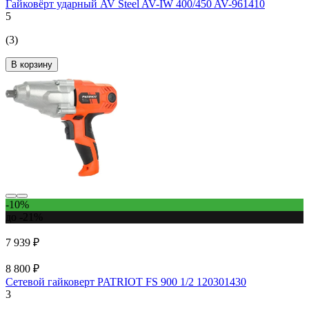
Гайковёрт ударный AV Steel AV-IW 400/450 AV-961410
5
(3)
В корзину
-10%
до -21%
7 939 ₽
8 800 ₽
Сетевой гайковерт PATRIOT FS 900 1/2 120301430
3