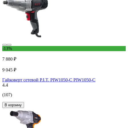
-13%
7 880 ₽
9 045 ₽
Гайковерт сетевой P.I.T. PIW1050-С PIW1050-C
4.4
(107)
В корзину