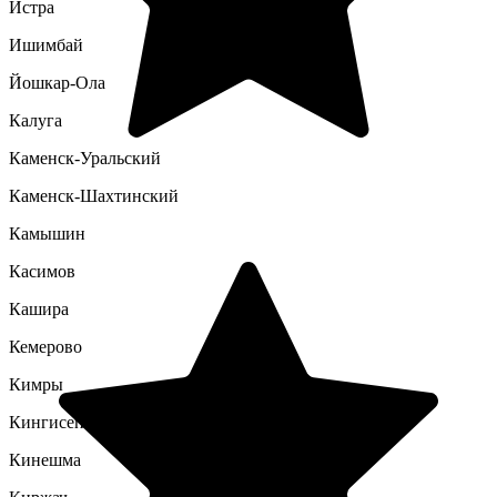
Истра
Ишимбай
Йошкар-Ола
Калуга
Каменск-Уральский
Каменск-Шахтинский
Камышин
Касимов
Кашира
Кемерово
Кимры
Кингисепп
Кинешма