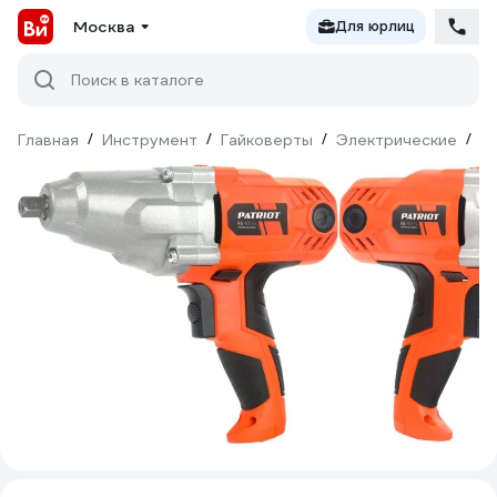
Москва
Для юрлиц
Поиск в каталоге
Главная
/
Инструмент
/
Гайковерты
/
Электрические
/
Pa