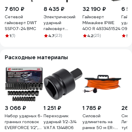
7 610 ₽
8 435 ₽
32 190 ₽
6 5
Сетевой
Электрический
Гайковерт
Гайк
гайковерт DWT
ударный
Milwaukee IPWE
удар
SSP07-24 BMC
гайковёрт
400 R 4933451524
090
ALTECO IW 1000-
(E22
1
(1)
4.7
(23)
4.2
(25)
5
(1
350 37253
2073
Расходные материалы
3 066 ₽
1 251 ₽
1 785 ₽
262
Набор ударных 6-
Переходник
Силовой
Смаз
гранных головок
ударный 1/2-3/4
удлинитель на
Лито
EVERFORCE 1/2",
VATA 1344806
рамке 50 м ER-
тубе