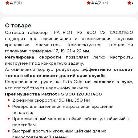
35 предметов EF-
50-001 GLANZEN
4.6
(9)
4.4
(257)
4.
4353-5K(61638)
00012316
О товаре
Сетевой гайковерт PATRIOT FS 900 1/2 120301430
подходит для завинчивания и отвинчивания крупных
крепежных элементов. Комплектуется торцевыми
головками размерами 17, 19, 21 и 22 мм.
Регулировка скорости
позволяет легко настроить
инструмент под конкретную задачу.
Алюминиевый корпус редуктора
эффективно отводит
тепло
и
обеспечивает долгий срок службы
.
Прорезиненная рукоятка ExtraGrip
не скользит в руке
,
что способствует надежному захвату.
Преимущества Patriot FS 900 120301430
2 режима скорости: 150 Нм, 350 Нм
Реверс для изменения направления вращения
оснастки;
Прорезиненный морозостойкий кабель, устойчивый к
перегибам;
Быстрый доступ к угольным щёткам для их
самостоятельной замены;