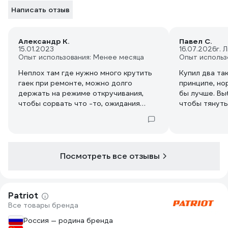
Написать отзыв
Александр К.
Павел С.
15.01.2023
16.07.2026
г. 
Опыт использования: Менее месяца
Опыт использ
Неплох там где нужно много крутить
Купил два так
гаек при ремонте, можно долго
принципе, но
держать на режиме откручивания,
бы лучше. Вы
чтобы сорвать что -то, ожидания
чтобы тянуть
того,что можно открутить гайки на
а не толстый
рычага передней подвески не
момента впол
оправдались: пришлось
закручивая к
дополнительно отмачивать и греть,
сдёрнуть его 
мощности той, что ожидалось не было
развальцовыв
Посмотреть все отзывы
болты динам
рабочим мом
стороны, от 
Patriot
метровым вор
Все товары бренда
Россия — родина бренда