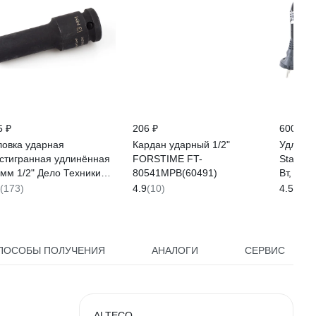
5 ₽
206 ₽
600 ₽
ловка ударная
Кардан ударный 1/2"
Удлинит
стигранная удлинённая
FORSTIME FT-
Stayer 
 мм 1/2" Дело Техники
80541MPB(60491)
Вт, 1 г
0213
мм2, 5
(173)
4.9
(10)
4.5
(12)
ПОСОБЫ ПОЛУЧЕНИЯ
АНАЛОГИ
СЕРВИС
ALTECO