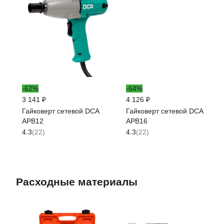
-62%
-64%
3 141 ₽
4 126 ₽
Гайковерт сетевой DCA
Гайковерт сетевой DCA
APB12
APB16
4.3
(22)
4.3
(22)
Расходные материалы