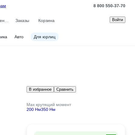
рам
8 800 550-37-70
Войти
Сравнение
Заказы
Корзина
ника
Авто
Для юрлиц
В избранное
Сравнить
Max крутящий момент
200 Нм
350 Нм