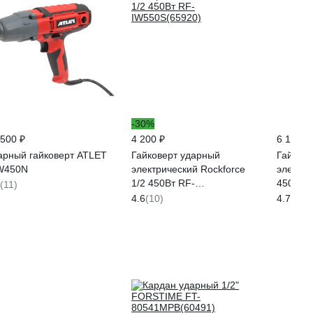
-30%
 500 ₽
4 200 ₽
6 144 ₽
арный гайковерт ATLET
Гайковерт ударный
Гайков
W450N
электрический Rockforce
электри
1/2 450Вт RF-
450Вт 
(11)
IW550S(65920)
4.6
(10)
4.7
(3)