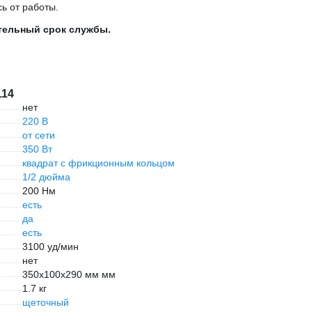
ь от работы.
тельный срок службы.
114
нет
220 В
от сети
350 Вт
квадрат с фрикционным кольцом
1/2 дюйма
200 Нм
есть
да
есть
3100 уд/мин
нет
350x100x290 мм мм
1.7 кг
щеточный