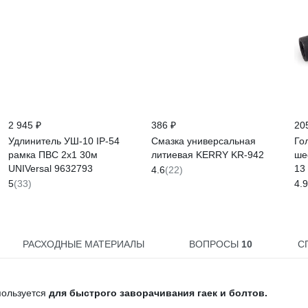
2 945 ₽
386 ₽
20
Удлинитель УШ-10 IP-54
Смазка универсальная
Го
рамка ПВС 2x1 30м
литиевая KERRY KR-942
ше
UNIVersal 9632793
13
4.6
(22)
66
5
(33)
4.9
РАСХОДНЫЕ МАТЕРИАЛЫ
ВОПРОСЫ
10
С
пользуется
для быстрого заворачивания
гаек и болтов.