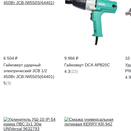
6 504 ₽
9 966 ₽
10
Гайковерт ударный
Гайковерт DCA APB20C
Уд
электрический JCB 1/2
PI
4.3
(22)
450Вт JCB-IW550S(64401)
4.9
5
(3)