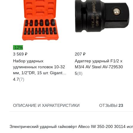
-12%
3 569 ₽
207 ₽
Набор ударных
Адаптер ударный F1/2 x
удлиненных головок 10-32
M3/4 AV Steel AV-729530
мм, 1/2"DR, 15 шт. Gigant
5
(8)
G-11325
4.7
(7)
ОПИСАНИЕ И ХАРАКТЕРИСТИКИ
ОТЗЫВЫ
23
Электрический ударный гайковёрт Alteco IW 350-200 30114 ис