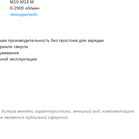
М10-М14 М
0-2900 об/мин
чемодан/кейс
шая производительность без простоев для зарядки
ериале сверла
луживания
ьной эксплуатации
я дилера менять характеристики, внешний вид, комплектацию
не является публичной офертой