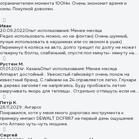
ограничителем момента 100Нм. Очень экономит время и
разная. Редуктор меньше/легче/слабее. Есть светодиодная
силы. Покупкой доволен.
подсветка (у Makita нет). Нет резинового чехла-буфера,
прикрывающего редуктор от ударов при падении. При первом
включении услышал периодический стук-скрежет редуктора.
Иван
Вскрыл, выскреб стружку из шестерен планетарного
20.09.2022
Опыт использования: Менее месяца
редуктора, наложил смазки от души и закрыл. Жужжать стал
Редко использовать можно, но не фонтан) Очень шумный,
тише. День отработал на разных гайках, болтах и болтиках.
лучше использовать в наушниках или со звоном в ушах)
Впечатление хорошее. Кстати по поводу замены колес. Тут
Перекинул 4 колёса на авто, долго трещит по долгу не может
все берут гайковерт именно для этого. Настоятельно
отвернуть болты, слабенький, спустя пол минуты- минуту на
рекомендую вам не срывать и не затягивать колесные гайки/
один болт уходит, но в итоге откручивает, к 3-4 колесу очень
болты гайковертом. Они все идут с декоративным и защитным
сильно нагревается, ударная головка нагревается так что в
Рустем М.
покрытием (анодирование, хромирование или нержавеющий
01.01.2024
г. Казань
Опыт использования: Менее месяца
руках невозможно держать. Для разового редкого
колпак). От ударов гайковертом покрытие нарушается, на
Аппарат достойный . Увесистый гайковёрт очень похож на
использования пойдёт. Для постоянного однозначно нет.
углах откалывается, потом ржавеют. Колпачки
известный бренд. С гайками на 24 справляется легко. Глухари
расклепываются так, что головка перестает одеваться, потом
в дерево загоняет не напрягаясь. Буду пробовать летом
и вовсе сваливаются. Сейчас совсем немного машин ездит с
закручивать якорь для теплицы . Отдельно отпишусь если не
целыми не побитыми колесными гайками (яркое
забуду конечно.
свидетельство аккуратной ручной замены колес). Это из-за
Петр К.
шиномонтажек с их пневмо-гайковертами. На максимальном
26.11.2021
г. Ангарск
усилии срывают и затягивают. Так делать нельзя. Возьмите
Понравился, хотя у меня много дорогово инструмента к
себе метровый вороток. Перед откручиванием отпустили
примеру импакт DEWALT DCF887 на первый день ощущение
слега гайки/болты, потом можно и гайковертом. И затягивать
что Алтеко чуть-чуть мощнее.
также. Сначала гайковертом закрутили, слегка подтянули,
потом воротком на земле вручную окончательно. Совсем
Сергей