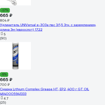
-17%
665 ₽
804 ₽
Удлинитель UNIVersal е-303а пвс 3/1,5 3гн. с заземлением,
длина 3м (еврослот) 1722
5
(90)
-5%
665 ₽
700 ₽
Смазка Lithium Complex Grease HT, EP2, 400 г GT OIL
4640005941333
4.7
(25)