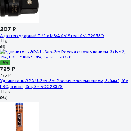
207 ₽
Адаптер ударный F1/2 x M3/4 AV Steel AV-729530
5
(8)
-6%
725 ₽
775 ₽
Удлинитель ЭРА U-3es-3m Россия с заземлением, 3x1мм2, 16A,
ПВС, с выкл, 3гн, 3м Б0028378
4.7
(95)