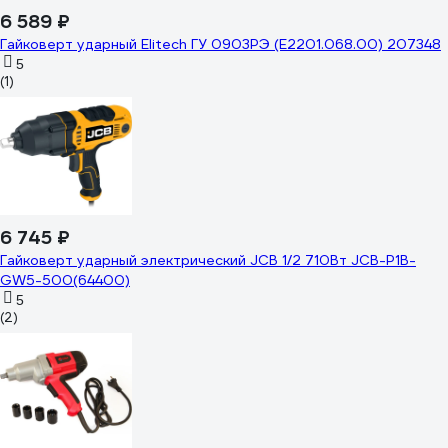
6 589 ₽
Гайковерт ударный Elitech ГУ 0903РЭ (E2201.068.00) 207348
5
(1)
6 745 ₽
Гайковерт ударный электрический JCB 1/2 710Вт JCB-P1B-
GW5-500(64400)
5
(2)