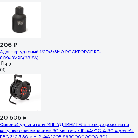
206 ₽
Адаптер ударный 1/2Fх3/8M0 ROCKFORCE RF-
80943MPB(28184)
4.9
(8)
20 606 ₽
Силовой удлинитель МПП УДЛИНИТЕЛЬ четыре розетки на
катушке с заземлением 30 метров + IP-44\У1С-4-30 4 роз с\з
ПВС 3*2,5 30 м + IP-44\220В 999000000001301