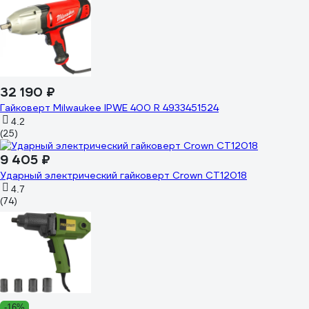
32 190 ₽
Гайковерт Milwaukee IPWE 400 R 4933451524
4.2
(25)
9 405 ₽
Ударный электрический гайковерт Crown CT12018
4.7
(74)
-16%