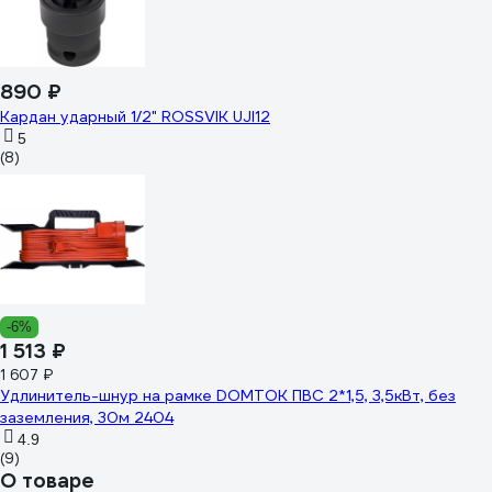
890 ₽
Кардан ударный 1/2" ROSSVIK UJI12
5
(8)
-6%
1 513 ₽
1 607 ₽
Удлинитель-шнур на рамке DOMTOK ПВС 2*1,5, 3,5кВт, без
заземления, 30м 2404
4.9
(9)
О товаре