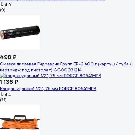
4.9
(9)
498 ₽
Смазка литиевая Гидравлик Групп EP-2 400 г (картуш / туба /
картридж под пистолет) GG00031214
1 136 ₽
Кардан ударный 1/2", 75 мм FORCE 80541MPB
4.4
(71)