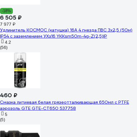
-18%
6 505 ₽
7 977 ₽
Удлинитель КОСМОС (катушка) 16А 4 гнезда ПВС 3х2,5 (50м)
IP54 с заземлением УХз16 YKKsm50m-4g-Z(2,5)IP
4.2
(56)
460 ₽
Смазка литиевая белая грязеотталкивающая 650мл с PTFE
аэрозоль GTE GTE-CT650 537758
5
(5)