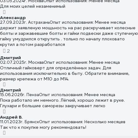
правильно затягивать колеса динамометрическим ключом. Все
03.05.2024
г. Москва
Опыт использования: Менее месяца
болты на колесе должны быть затянуты с одинаковым
Для моих целей незаменимый
усилием (и секретки в том числе). Ни пневмо, ни электро
гайковертом такого не добиться. Просто поверьте, что на
Александр
такой простой операции достаточно много было заложено
27.09.2023
г. Астрахань
Опыт использования: Менее месяца
держит заявленую мощьность на рас раскручивает колесные
мин и многие так и не поняли из-за чего через пару месяцев
болты и заржавевшие болты и гайки подвески даже ступечную
начались проблемы. Отступление по безопасности. Несмотря
гайку умудрился открутить . только по началу плоховато
на качественную пропитку лаком обмотки якоря, все же есть
крутил а потом разработался
вероятность пробоя. Якорь электрически связан с
редуктором, выходным валом и корпусом редуктора. А вилка
2
не имеет защитного заземления. Соотнесите стоимость
Дмитрий
вашей жизни с личной удачей и примите решение по
02.07.2025
г. Москва
Опыт использования: Менее месяца
установке УЗО, от которого будет запитано рабочее место.
Отличный гайковерт для определённых задач. Для
Ну и в сырости (когда с колесной арки капает грязь) работать
использования исключительно в быту. Обратите внимание,
таким гайковертом тоже опасно.
размер крепежа от М10 до М14.
Дмитрий
15.06.2026
г. Пенза
Опыт использования: Менее месяца
Пока работало им немного. Лёгкий, хорошо лежит в руке.
Глухари и большие саморезы закручивает легко
Андрей В.
11.01.2023
г. Брянск
Опыт использования: Несколько месяцев
Так что к покупке могу рекомендовать!