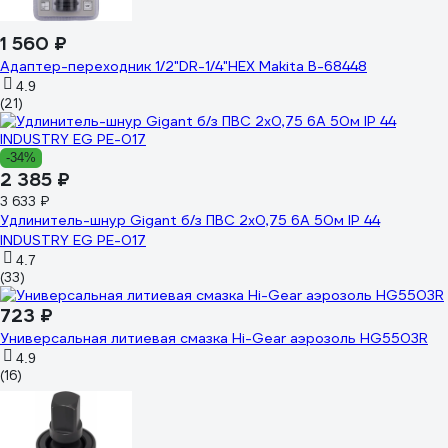
1 560 ₽
Адаптер-переходник 1/2"DR-1/4"HEX Makita B-68448
4.9
(21)
-34%
2 385 ₽
3 633 ₽
Удлинитель-шнур Gigant б/з ПВС 2х0,75 6A 50м IP 44
INDUSTRY EG PE-017
4.7
(33)
723 ₽
Универсальная литиевая смазка Hi-Gear аэрозоль HG5503R
4.9
(16)