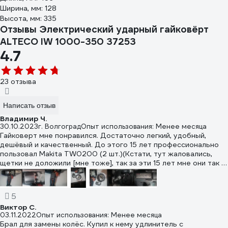
Ширина, мм: 128
Высота, мм: 335
Отзывы Электрический ударный гайковёрт
ALTECO IW 1000-350 37253
4.7
23 отзыва
Написать отзыв
Владимир Ч.
30.10.2023
г. Волгоград
Опыт использования: Менее месяца
Гайковерт мне понравился. Достаточно легкий, удобный,
дешёвый и качественный. До этого 15 лет профессионально
пользовал Makita TW0200 (2 шт.)(Кстати, тут жаловались,
щетки не доложили [мне тоже], так за эти 15 лет мне они так и
не понадобились). Alteco явно проще, легче при схожих
характеристиках. Провод тоньше, двужильный в пластиковой
изоляции против трехжильного в резиновой. Обороты выше
5
(3100 против 2200 об/мин). Соответственно, ударный
Виктор С.
механизм легче (Импульс удара зависит от квадрата скорости
03.11.2022
Опыт использования: Менее месяца
и массы. При увеличении скорости массу бойка можно
Брал для замены колёс. Купил к нему удлинитель с
снижать). Но и конструкция самого ударного механизма