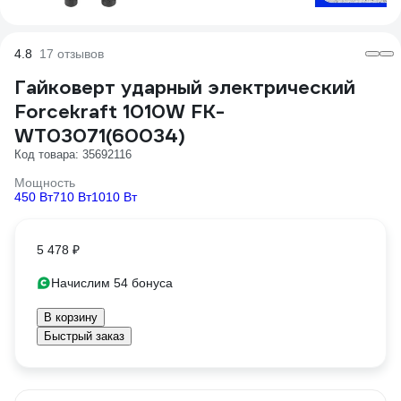
4.8
17 отзывов
Гайковерт ударный электрический
Forcekraft 1010W FK-
WT03071(60034)
Код товара: 35692116
Мощность
450 Вт
710 Вт
1010 Вт
5 478 ₽
Начислим 54 бонуса
В корзину
Быстрый заказ