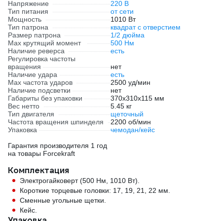
Напряжение
220 В
Тип питания
от сети
Мощность
1010 Вт
Тип патрона
квадрат с отверстием
Размер патрона
1/2 дюйма
Max крутящий момент
500 Нм
Наличие реверса
есть
Регулировка частоты
вращения
нет
Наличие удара
есть
Мах частота ударов
2500 уд/мин
Наличие подсветки
нет
Габариты без упаковки
370х310х115 мм
Вес нетто
5.45 кг
Тип двигателя
щеточный
Частота вращения шпинделя
2200 об/мин
Упаковка
чемодан/кейс
Гарантия производителя 1 год
на товары Forcekraft
Комплектация
Электрогайковерт (500 Нм, 1010 Вт).
Короткие торцевые головки: 17, 19, 21, 22 мм.
Сменные угольные щетки.
Кейс.
Упаковка