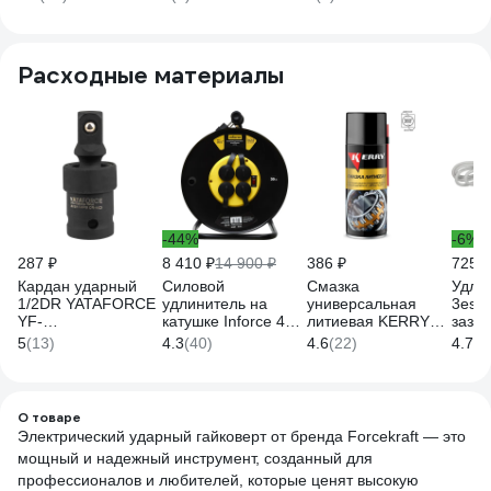
WT03071(60035)
WT03071(62819)
JBC-
WT03071(62820)
Расходные материалы
-44%
-6%
287 ₽
8 410 ₽
14 900 ₽
386 ₽
725 ₽
Кардан ударный
Силовой
Смазка
Удли
1/2DR YATAFORCE
удлинитель на
универсальная
3es-
YF-
катушке Inforce 4
литиевая KERRY
зазе
80541MPB(60490)
гнезда, с/з КГт
KR-942
3x1м
5
(13)
4.3
(40)
4.6
(22)
4.7
(9
3х2,5 16A 30м IP44
с вык
GRANITE ZG 09-15-
Б002
03
О товаре
Электрический ударный гайковерт от бренда Forcekraft — это
мощный и надежный инструмент, созданный для
профессионалов и любителей, которые ценят высокую