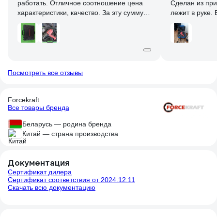
работать. Отличное соотношение цена
Сделан из при
характеристики, качество. За эту сумму
лежит в руке.
глупо рассчитывать на
удалось опроб
профессиональное качество. Работает
тестировании 
всё что заявлено в описании безупречно.
колёсные гайк
Колёсные болты с резьбой м12,
затянутые динамометрическим ключом с
моментом 110Nm откручивает даже не
Посмотреть все отзывы
напрягаясь.
Forcekraft
Все товары бренда
Беларусь — родина бренда
Китай — страна производства
Документация
Сертификат дилера
Сертификат соответствия от 2024.12.11
Скачать всю документацию