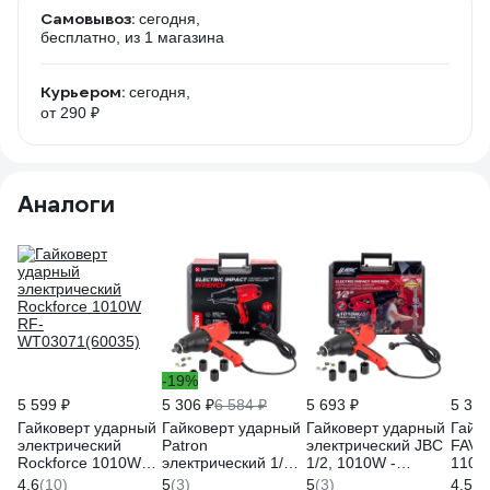
Самовывоз:
сегодня,
бесплатно
, из 1 магазина
Курьером:
сегодня,
от 290 ₽
Аналоги
-19%
5 599 ₽
5 306 ₽
6 584 ₽
5 693 ₽
5 311
Гайковерт ударный
Гайковерт ударный
Гайковерт ударный
Гайк
электрический
Patron
электрический JBC
FAVO
Rockforce 1010W
электрический 1/2,
1/2, 1010W -
1100 
RF-
1010W P-
WT03071(62820)
об/м
4.6
(10)
5
(3)
5
(3)
4.5
(1