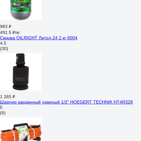
983 ₽
491.5 ₽/кг
Смазка OILRIGHT Литол-24 2 кг 6004
4.5
(30)
1 265 ₽
Шарнир карданный ударный 1/2" HOEGERT TECHNIK HT4R328
5
(6)