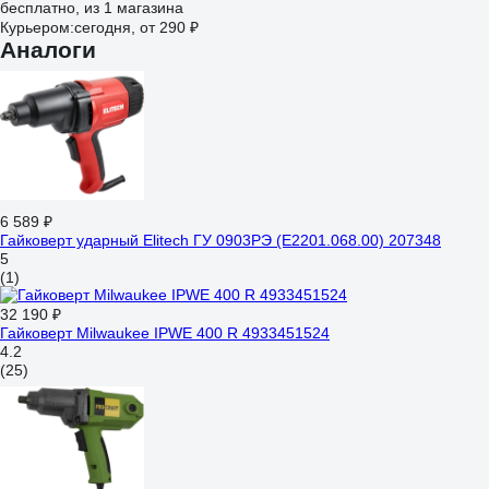
бесплатно
, из 1 магазина
Курьером:
сегодня,
от 290 ₽
Аналоги
6 589 ₽
Гайковерт ударный Elitech ГУ 0903РЭ (E2201.068.00) 207348
5
(1)
32 190 ₽
Гайковерт Milwaukee IPWE 400 R 4933451524
4.2
(25)