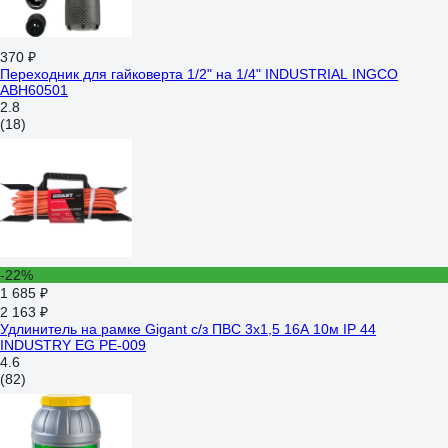
370 ₽
Переходник для гайковерта 1/2" на 1/4" INDUSTRIAL INGCO
ABH60501
2.8
(18)
-22%
1 685 ₽
2 163 ₽
Удлинитель на рамке Gigant с/з ПВС 3х1,5 16A 10м IP 44
INDUSTRY EG PE-009
4.6
(82)