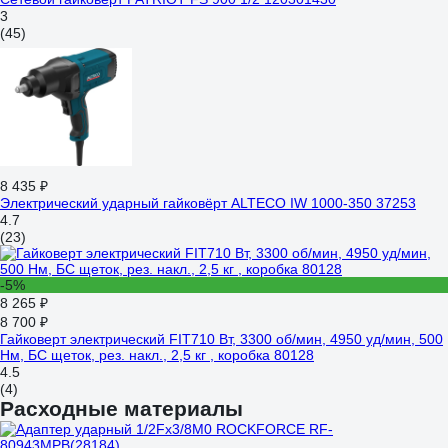
3
(45)
8 435 ₽
Электрический ударный гайковёрт ALTECO IW 1000-350 37253
4.7
(23)
-5%
8 265 ₽
8 700 ₽
Гайковерт электрический FIT710 Вт, 3300 об/мин, 4950 уд/мин, 500
Нм, БС щеток, рез. накл., 2,5 кг , коробка 80128
4.5
(4)
Расходные материалы