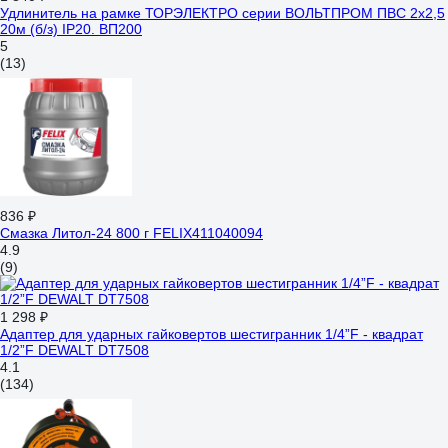
Удлинитель на рамке ТОРЭЛЕКТРО серии ВОЛЬТПРОМ ПВС 2х2,5
20м (б/з) IP20. ВП200
5
(13)
836 ₽
Смазка Литол-24 800 г FELIX411040094
4.9
(9)
1 298 ₽
Адаптер для ударных гайковертов шестигранник 1/4”F - квадрат
1/2”F DEWALT DT7508
4.1
(134)