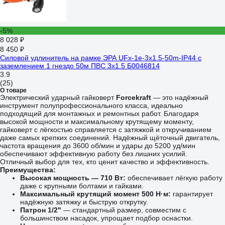
-5%
8 028 ₽
8 450 ₽
Силовой удлинитель на рамке ЭРА UFx-1e-3x1.5-50m-IP44 с
заземлением 1 гнездо 50м ПВС 3х1.5 Б0046814
3.9
(25)
О товаре
Электрический ударный гайковерт
Forcekraft
— это надёжный
инструмент полупрофессионального класса, идеально
подходящий для монтажных и ремонтных работ. Благодаря
высокой мощности и максимальному крутящему моменту,
гайковерт с лёгкостью справляется с затяжкой и откручиванием
даже самых крепких соединений. Надёжный щёточный двигатель,
частота вращения до 3600 об/мин и удары до 5200 уд/мин
обеспечивают эффективную работу без лишних усилий.
Отличный выбор для тех, кто ценит качество и эффективность.
Преимущества:
Высокая мощность — 710 Вт:
обеспечивает лёгкую работу
даже с крупными болтами и гайками.
Максимальный крутящий момент 500 Н·м:
гарантирует
надёжную затяжку и быструю открутку.
Патрон 1/2"
— стандартный размер, совместим с
большинством насадок, упрощает подбор оснастки.