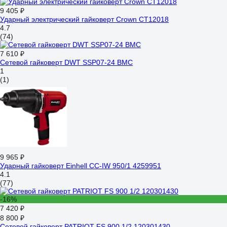
9 405 ₽
Ударный электрический гайковерт Crown CT12018
4.7
(74)
7 610 ₽
Сетевой гайковерт DWT SSP07-24 BMC
1
(1)
9 965 ₽
Ударный гайковерт Einhell CC-IW 950/1 4259951
4.1
(77)
-16%
7 420 ₽
8 800 ₽
Сетевой гайковерт PATRIOT FS 900 1/2 120301430