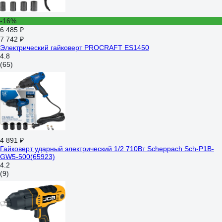
-16%
6 485 ₽
7 742 ₽
Электрический гайковерт PROCRAFT ES1450
4.8
(65)
4 891 ₽
Гайковерт ударный электрический 1/2 710Вт Scheppach Sch-P1B-
GW5-500(65923)
4.2
(9)