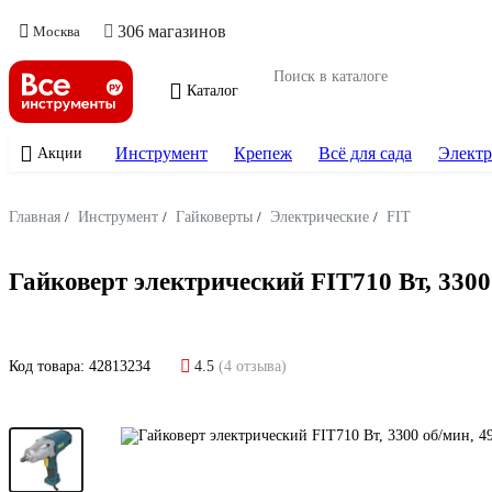
306 магазинов
Москва
Каталог
Инструмент
Крепеж
Всё для сада
Электр
Акции
Главная
/
Инструмент
/
Гайковерты
/
Электрические
/
FIT
Гайковерт электрический FIT710 Вт, 3300 о
Код товара:
42813234
4.5
(4 отзыва)