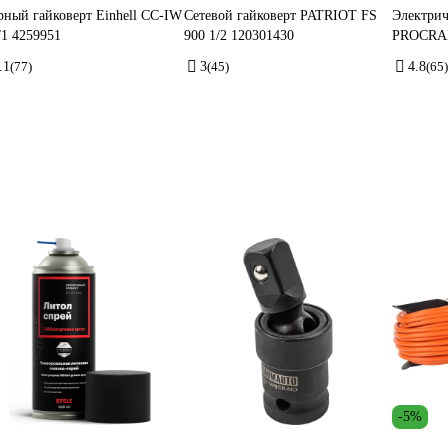
рный гайковерт Einhell CC-IW
Сетевой гайковерт PATRIOT FS
Электрич
/1 4259951
900 1/2 120301430
PROCRA
.1
(77)
3
(45)
4.8
(65)
-5%