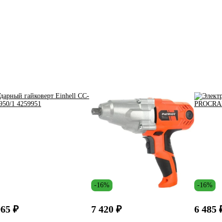
-16%
-16%
965 ₽
7 420 ₽
6 485 