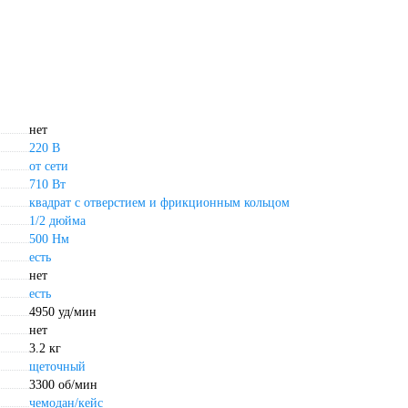
нет
220 В
от сети
710 Вт
квадрат с отверстием и фрикционным кольцом
1/2 дюйма
500 Нм
есть
нет
есть
4950 уд/мин
нет
3.2 кг
щеточный
3300 об/мин
чемодан/кейс