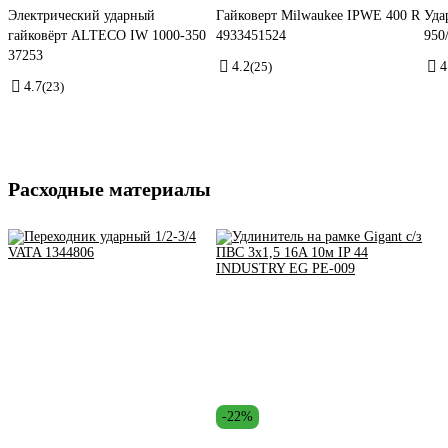
Электрический ударный
Гайковерт Milwaukee IPWE 400 R
Уда
гайковёрт ALTECO IW 1000-350
4933451524
950
37253
4.2
(25)
4
4.7
(23)
Расходные материалы
-22%