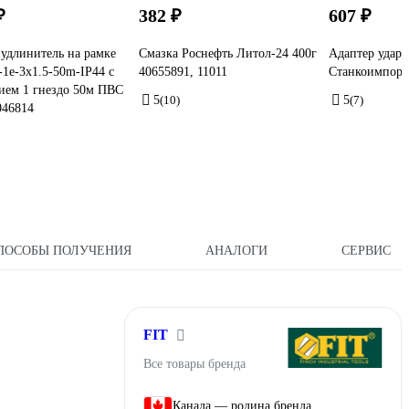
₽
382 ₽
607 ₽
удлинитель на рамке
Смазка Роснефть Литол-24 400г
Адаптер ударн
1e-3x1.5-50m-IP44 с
40655891, 11011
Станкоимпорт
ием 1 гнездо 50м ПВС
5
(10)
5
(7)
046814
ПОСОБЫ ПОЛУЧЕНИЯ
АНАЛОГИ
СЕРВИС
FIT
Все товары бренда
Канада — родина бренда