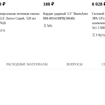
3 ₽
188 ₽
8 028 
версальная литиевая смазка
Кардан ударный 1/2" BaumAuto
Силовой 
LE Литол Спрей, 520 мл
BM-80541MPB(58648)
ЭРА UFx-
7626
заземлен
5
(9)
3х1.5 Б0
(15)
3.9
(25)
РАСХОДНЫЕ МАТЕРИАЛЫ
ВОПРОСЫ
С