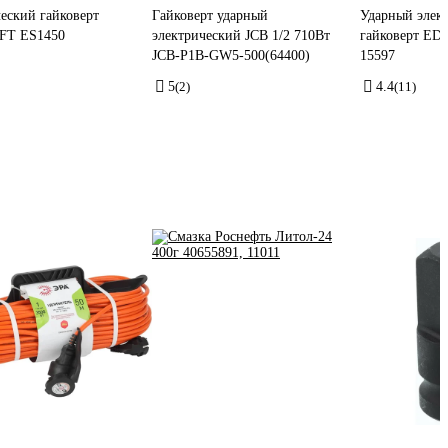
еский гайковерт
Гайковерт ударный
Ударный элек
FT ES1450
электрический JCB 1/2 710Вт
гайковерт ED
JCB-P1B-GW5-500(64400)
15597
5
(2)
4.4
(11)