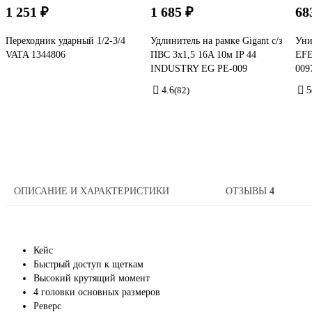
1 251 ₽
1 685 ₽
68
Переходник ударный 1/2-3/4
Удлинитель на рамке Gigant с/з
Уни
VATA 1344806
ПВС 3х1,5 16A 10м IP 44
EFE
INDUSTRY EG PE-009
009
4.6
(82)
5
ОПИСАНИЕ И ХАРАКТЕРИСТИКИ
ОТЗЫВЫ
4
Кейс
Быстрый доступ к щеткам
Высокий крутящий момент
4 головки основных размеров
Реверс