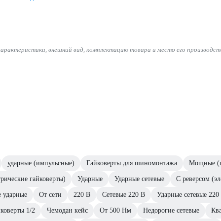
характеристики, внешний вид, комплектацию товара и место его производст
ударные (импульсные)
Гайковерты для шиномонтажа
Мощные (г
трические гайковерты)
Ударные
Ударные сетевые
С реверсом (э
 ударные
От сети
220 В
Сетевые 220 В
Ударные сетевые 220
коверты 1/2
Чемодан кейс
От 500 Нм
Недорогие сетевые
Кв