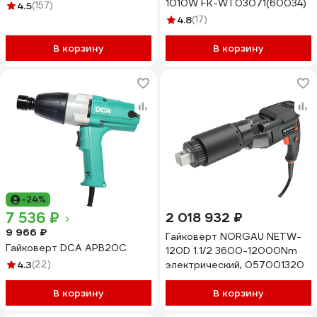
1010W FK-WT03071(60034)
4.5
(157)
4.8
(17)
В корзину
В корзину
-24%
7 536 ₽
2 018 932 ₽
9 966 ₽
Гайковерт NORGAU NETW-
Гайковерт DCA APB20C
120D 1.1/2 3600-12000Nm
4.3
(22)
электрический, 057001320
В корзину
В корзину