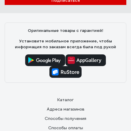
Подписаться
Отзыв о гайковерте Ресанта ГС-1100
качество. Подсветка (вот уж не думал, что мне
пригодится).
Роман Г.
10.07.2023
Оригинальные товары с гарантией!
За свои деньги отличный ударный гайковёрт . В
комплекте запасные щетки и ударные головки.
Установите мобильное приложение, чтобы
информация по заказам всегда была под рукой
Каталог
Адреса магазинов
Способы получения
Способы оплаты