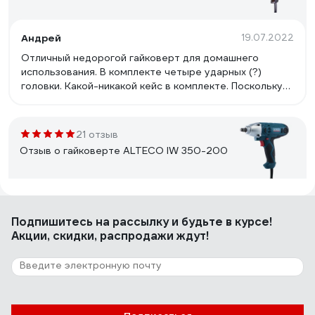
Андрей
19.07.2022
Отличный недорогой гайковерт для домашнего
использования. В комплекте четыре ударных (?)
головки. Какой-никакой кейс в комплекте. Поскольку
гайковерт - инструмент в гражданской жизни не на
каждый день - удобно хранить его и все шурушки в
кейсе.
21 отзыв
Отзыв о гайковерте ALTECO IW 350-200
Владимир Ч.
30.10.2023
Подпишитесь
на рассылку
и будьте в курсе!
Качественная пластмасса, приятная эргономика. Кейс
Акции, скидки, распродажи ждут!
и три головки (17, 19, 21). Слабый и легкий (С таким
моментом перекрываются все основные работы на
машине. На подвеске для ржавых и серьезных болтов
используется пневмоинструмент и удлиненные
воротки). Плавная регулировка курком позволяет
132 отзыва
крутить даже М6. Низкая цена за вполне приемлемое