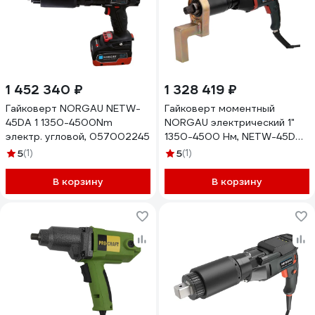
1 452 340 ₽
1 328 419 ₽
Гайковерт NORGAU NETW-
Гайковерт моментный
45DA 1 1350-4500Nm
NORGAU электрический 1"
электр. угловой, 057002245
1350-4500 Нм, NETW-45D
057001245
5
(1)
5
(1)
В корзину
В корзину