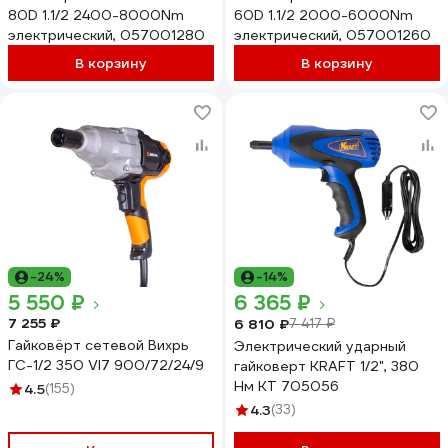
80D 1.1/2 2400-8000Nm
60D 1.1/2 2000-6000Nm
электрический, 057001280
электрический, 057001260
В корзину
В корзину
-24%
-14%
5 550 ₽
6 365 ₽
7 255 ₽
6 810 ₽
7 417 ₽
Гайковёрт сетевой Вихрь
Электрический ударный
ГС-1/2 350 VI7 900/72/24/9
гайковерт KRAFT 1/2", 380
Нм KT 705056
4.5
(155)
4.3
(33)