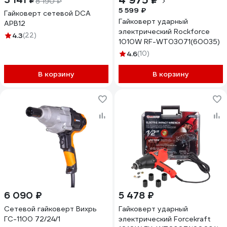
4 975 ₽
8 190 ₽
5 599 ₽
Гайковерт сетевой DCA
Гайковерт ударный
APB12
электрический Rockforce
4.3
(22)
1010W RF-WT03071(60035)
4.6
(10)
В корзину
В корзину
6 090 ₽
5 478 ₽
Сетевой гайковерт Вихрь
Гайковерт ударный
ГС-1100 72/24/1
электрический Forcekraft