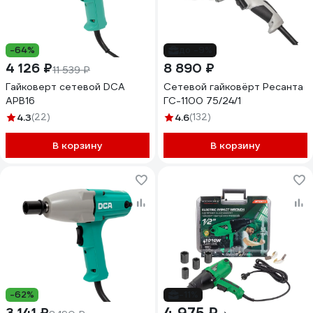
-64%
до -9%
4 126 ₽
8 890 ₽
11 539 ₽
Гайковерт сетевой DCA
Сетевой гайковёрт Ресанта
APB16
ГС-1100 75/24/1
4.3
(22)
4.6
(132)
В корзину
В корзину
-62%
-11%
3 141 ₽