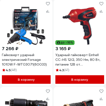
до -16%
7 266 ₽
3 165 ₽
Гайковерт ударный
Ударный гайковерт Einhell
электрический Forsage
CC-HS 12/2, 350 Нм, 80 Вт,
1010W F-WT03071(60033)
питание 12В от
прикуривателя, 2 головки,
4.5
(48)
4.3
(41)
кейс 2048313
В корзину
В корзину