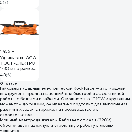
CS-12.40.34
5
(7)
1 455 ₽
Удлинитель ООО
"ГОСТ-ЭЛЕКТРО"
1x30 м на рамке
ПВС 2x1,0
4.8
(6)
Меркурий УП6-159
О товаре
"МРК" 330222
Гайковерт ударный электрический Rockforce — это мощный
инструмент, предназначенный для быстрой и эффективной
работы с болтами и гайками. С мощностью 1010W и крутящим
моментом до 500Нм, он идеально подходит для выполнения
различных задач в гараже, на производстве и в
строительстве.
Мощный электродвигатель: Работает от сети (220V),
обеспечивая надежную и стабильную работу в любых
условиях.