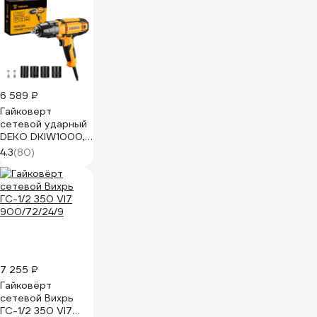
6 589 ₽
Гайковерт
сетевой ударный
DEKO DKIW1000,
1000 Вт, 400 Нм
4.3
(80)
083-1086
7 255 ₽
Гайковёрт
сетевой Вихрь
ГС-1/2 350 VI7