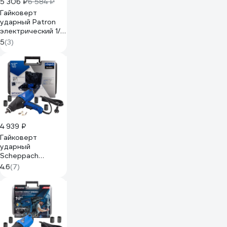
5 306 ₽
6 584 ₽
Гайковерт
ударный Patron
электрический 1/2,
1010W P-
5
(3)
WT03071(62819)
4 939 ₽
Гайковерт
ударный
Scheppach
электрический 1/2,
4.6
(7)
1010W Sch-
WT03071(62818)