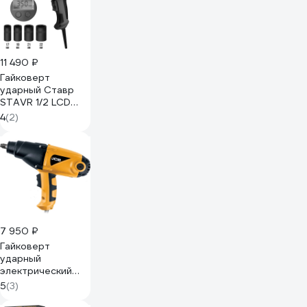
11 490 ₽
Гайковерт
ударный Ставр
STAVR 1/2 LCD
1050 Вт SWI
4
(2)
500LCD, 500 Нм
9032300016
7 950 ₽
Гайковерт
ударный
электрический
JCB 1010W JCB-
5
(3)
WT03071(64399)