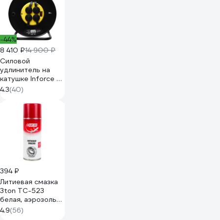
-44%
8 410 ₽
14 900 ₽
Силовой
удлинитель на
катушке Inforce 4
гнезда, с/з КГт
4.3
(40)
3х2,5 16A 30м IP44
GRANITE ZG 09-
15-03
394 ₽
Литиевая смазка
3ton ТС-523
белая, аэрозоль
520г 40289
4.9
(56)