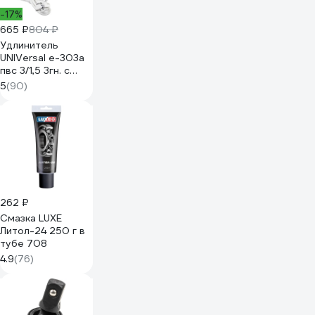
-17%
665 ₽
804 ₽
Удлинитель
UNIVersal е-303а
пвс 3/1,5 3гн. с
заземлением,
5
(90)
длина 3м
(еврослот) 1722
262 ₽
Смазка LUXЕ
Литол-24 250 г в
тубе 708
4.9
(76)