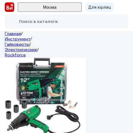
Для юрлиц
Москва
Поиск в каталоге
Главная
/
Инструмент
/
Гайковерты
/
Электрические
/
Rockforce