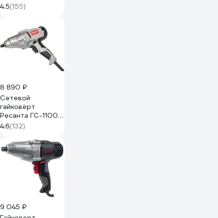
900/72/24/9
4.5
(155)
8 890 ₽
Сетевой
гайковёрт
Ресанта ГС-1100
75/24/1
4.6
(132)
9 045 ₽
Гайковерт