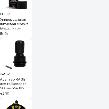
683 ₽
Универсальная
литиевая смазка
EFELE Литол
Спрей, 520 мл
5
(15)
0097626
249 ₽
Адаптер RAGE
для гайковерта
50 мм 554382
4.3
(9)