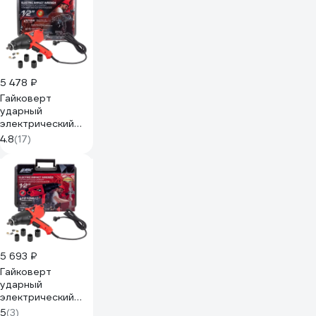
5 478 ₽
Гайковерт
ударный
электрический
Forcekraft 1010W
4.8
(17)
FK-
WT03071(60034)
5 693 ₽
Гайковерт
ударный
электрический
JBC 1/2, 1010W -
5
(3)