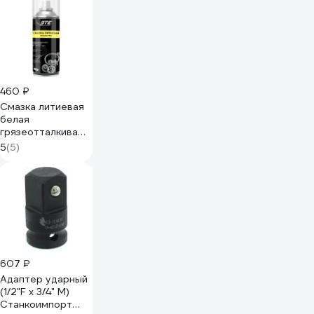
460 ₽
Смазка литиевая
белая
грязеотталкивающая
650мл с PTFE
5
(5)
аэрозоль GTE
GTE-CT650
537758
607 ₽
Адаптер ударный
(1/2"F х 3/4" M)
Станкоимпорт