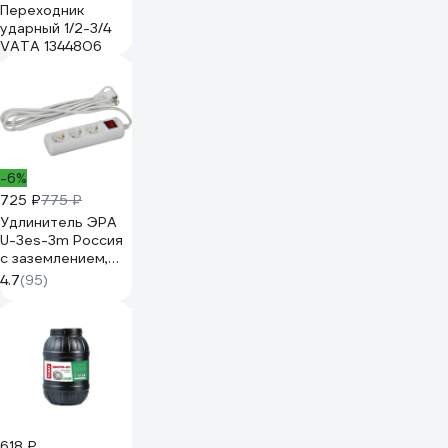
Переходник
ударный 1/2-3/4
VATA 1344806
-6%
725 ₽
775 ₽
Удлинитель ЭРА
U-3es-3m Россия
с заземлением,
3x1мм2, 16A, ПВС, с
4.7
(95)
выкл, 3гн, 3м
Б0028378
618 ₽