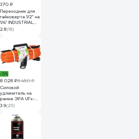
370 ₽
Переходник для
гайковерта 1/2" на
1/4" INDUSTRIAL
INGCO ABH60501
2.8
(18)
-5%
8 028 ₽
8 450 ₽
Силовой
удлинитель на
рамке ЭРА UFx-
1e-3x1.5-50m-IP44
3.9
(25)
с заземлением 1
гнездо 50м ПВС
3х1.5 Б0046814