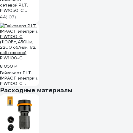
сетевой P.I.T.
PIW1050-С
PIW1050-C
4.4
(107)
8 050 ₽
Гайковерт P.I.T.
IMPACT электрич.
PIW1100-С
(1100Вт, 450Нм,
Расходные материалы
2200 об/мин, 1/2,
наб.головок)
PIW1100-C