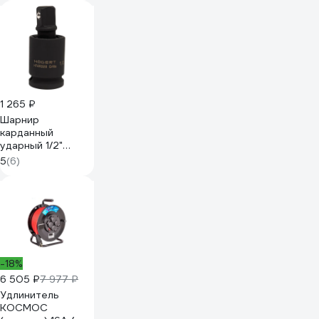
1 265 ₽
Шарнир
карданный
ударный 1/2"
HOEGERT
5
(6)
TECHNIK HT4R328
-18%
6 505 ₽
7 977 ₽
Удлинитель
КОСМОС