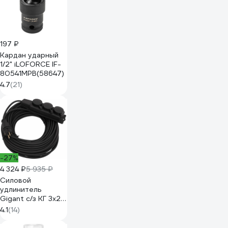
197 ₽
Кардан ударный
1/2" iLOFORCE IF-
80541MPB(58647)
4.7
(21)
-27%
4 324 ₽
5 935 ₽
Силовой
удлинитель
Gigant с/з КГ 3x2,5
3 гнезда 30м IP44
4.1
(14)
G-855