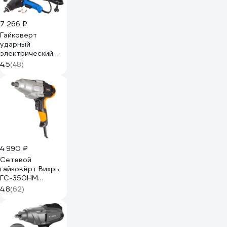
7 266 ₽
Гайковерт
ударный
электрический
Forsage 1010W F-
4.5
(48)
WT03071(60033)
4 990 ₽
Сетевой
гайковёрт Вихрь
ГС-350НМ
72/24/2
4.8
(62)