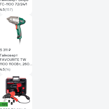
ГС-1100 72/24/1
4.5
(157)
5 311 ₽
Гайковерт
FAVOURITE TW
1100 1100Вт, 2600
об/мин 160001100
4.5
(14)
-19%