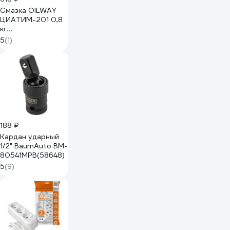
Смазка OILWAY
ЦИАТИМ-201 0,8
кг
4670030176592
5
(1)
188 ₽
Кардан ударный
1/2" BaumAuto BM-
80541MPB(58648)
5
(9)