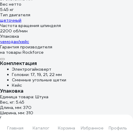
Вес нетто
5.45 кг
Тип двигателя
щеточный
Частота вращения шпинделя
2200 об/мин
Упаковка
чемодан/кейс
Гарантия производителя
на товары Rockforce
Комплектация
Электрогайковерт
Головки: 17, 19, 21, 22 мм
Сменные угольные щетки
Кейс
Упаковка
Единица товара: Штука
Вес, кг: 5.45
Длина, мм: 370
Ширина, мм: 310
Высота, мм: 115
Отзывы Гайковерт ударный электрический Rockforce 1010W RF-
WT03071(60035)
Главная
Каталог
Корзина
Избранное
Профиль