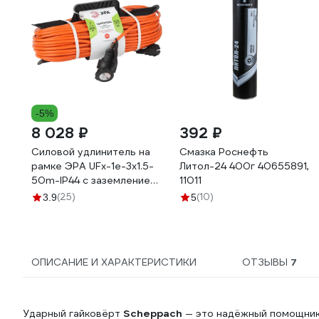
-5%
8 028 ₽
392 ₽
Силовой удлинитель на
Смазка Роснефть
рамке ЭРА UFx-1e-3x1.5-
Литол-24 400г 40655891,
50m-IP44 с заземлением
11011
1 гнездо 50м ПВС 3х1.5
(25)
(10)
3.9
5
Б0046814
ОПИСАНИЕ И ХАРАКТЕРИСТИКИ
ОТЗЫВЫ
7
Ударный гайковёрт
Scheppach
— это надёжный помощник 