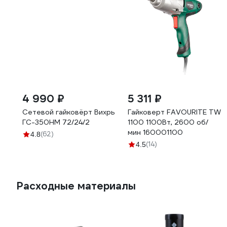
4 990 ₽
5 311 ₽
Сетевой гайковёрт Вихрь
Гайковерт FAVOURITE TW
ГС-350НМ 72/24/2
1100 1100Вт, 2600 об/
мин 160001100
(62)
4.8
(14)
4.5
Расходные материалы