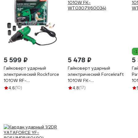
-
5 599 ₽
5 478 ₽
5
Гайковерт ударный
Гайковерт ударный
Га
электрический Rockforce
электрический Forcekraft
Pa
1010W RF-
1010W FK-
10
WT03071(60035)
WT03071(60034)
WT
(10)
(17)
4.6
4.8