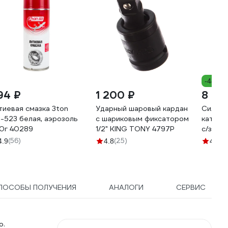
-44%
94 ₽
1 200 ₽
8 41
тиевая смазка 3ton
Ударный шаровый кардан
Силово
-523 белая, аэрозоль
с шариковым фиксатором
катушке
0г 40289
1/2" KING TONY 4797P
с/з КГт
GRANIT
(56)
(25)
(4
4.9
4.8
4.3
ПОСОБЫ ПОЛУЧЕНИЯ
АНАЛОГИ
СЕРВИС
о.