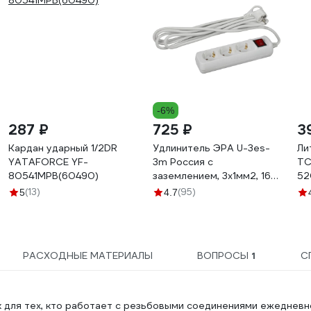
-6%
287 ₽
725 ₽
3
Кардан ударный 1/2DR
Удлинитель ЭРА U-3es-
Ли
YATAFORCE YF-
3m Россия с
ТС
80541MPB(60490)
заземлением, 3x1мм2, 16A,
52
ПВС, с выкл, 3гн, 3м
(13)
(95)
5
4.7
Б0028378
РАСХОДНЫЕ МАТЕРИАЛЫ
ВОПРОСЫ
1
С
для тех, кто работает с резьбовыми соединениями ежедневн