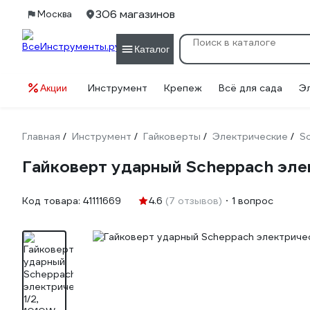
306 магазинов
Москва
Каталог
Инструмент
Крепеж
Всё для сада
Э
Акции
Главная
Инструмент
Гайковерты
Электрические
S
/
/
/
/
Гайковерт ударный Scheppach эле
Код товара:
41111669
4.6
(7 отзывов)
1 вопрос