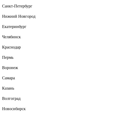
18.05.2019
Санкт-Петербург
Мощность, регулировка момента, мобильный- нет привязки по месту(
розетка, компрессор), бесщеточный двигатель, пока цена( если
Нижний Новгород
сравнить характеристики с другими адекватными брендами), гарантия
6 лет от сайта, удобный, хорошая подсветка, и он очень
Екатеринбург
эргономичный..
Челябинск
1 отзыв
Отзыв о мультипликаторе NORGAU
Краснодар
Пермь
Антон
Воронеж
02.06.2025
Цена=качество
Самара
Казань
Волгоград
Новосибирск