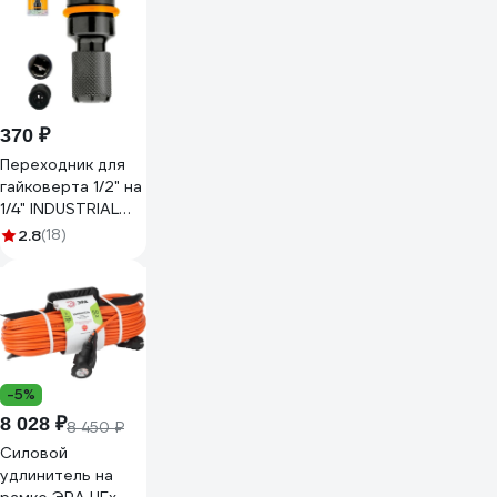
370 ₽
Переходник для
гайковерта 1/2" на
1/4" INDUSTRIAL
INGCO ABH60501
2.8
(18)
-5%
8 028 ₽
8 450 ₽
Силовой
удлинитель на