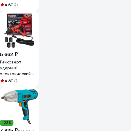
Rockforce 1/2
4.6
(10)
450Вт RF-
IW550S(65920)
5 662 ₽
Гайковерт
ударный
электрический
Forcekraft 1/2
4.8
(17)
450Вт FK-
IW550S(65919)
-23%
7 825 ₽