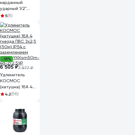
карданный
ударный 1/2"
HOEGERT
5
(6)
TECHNIK HT4R328
-18%
6 505 ₽
7 977 ₽
Удлинитель
КОСМОС
(катушка) 16А 4
гнезда ПВС 3х2,5
4.2
(56)
(50м) IP54 с
заземлением
УХз16 YKKsm50m-
4g-Z(2,5)IP