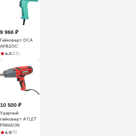
9 966 ₽
Гайковерт DCA
APB20C
4.3
(22)
10 500 ₽
Ударный
гайковерт ATLET
PIW450N
4.9
(11)