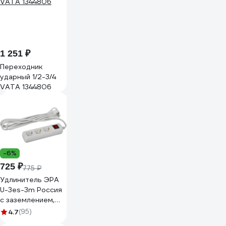
1 251 ₽
Переходник
ударный 1/2-3/4
VATA 1344806
-6%
725 ₽
775 ₽
Удлинитель ЭРА
U-3es-3m Россия
с заземлением,
3x1мм2, 16A, ПВС, с
4.7
(95)
выкл, 3гн, 3м