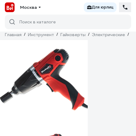
Москва
Для юрлиц
Поиск в каталоге
Главная
/
Инструмент
/
Гайковерты
/
Электрические
/
Ei