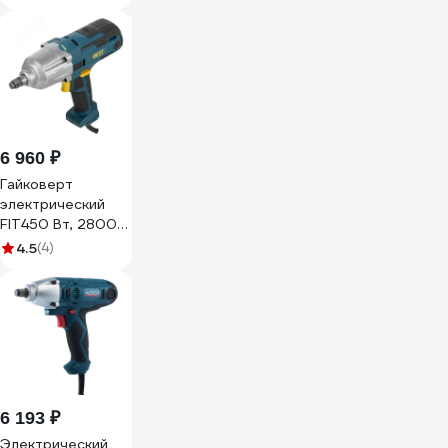
6 960 ₽
Гайковерт
электрический
FIT450 Вт, 2800
об/мин, 4200 уд/
4.5
(4)
мин, 400 Нм, БС
щеток, рез. накл.,
2,3 кг , коробка
80127
6 193 ₽
Электрический