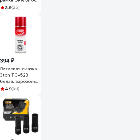
рамке ЭРА UFx-
1e-3x1.5-50m-IP44
3.9
(25)
с заземлением 1
гнездо 50м ПВС
3х1.5 Б0046814
394 ₽
Литиевая смазка
3ton ТС-523
белая, аэрозоль
520г 40289
4.9
(56)