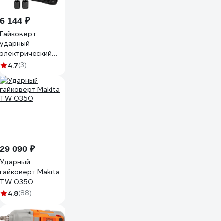
6 144 ₽
Гайковерт
ударный
электрический
JBC 1/2 450Вт
4.7
(3)
JBC-
IW550S(65917)
29 090 ₽
Ударный
гайковерт Makita
TW 0350
4.8
(88)