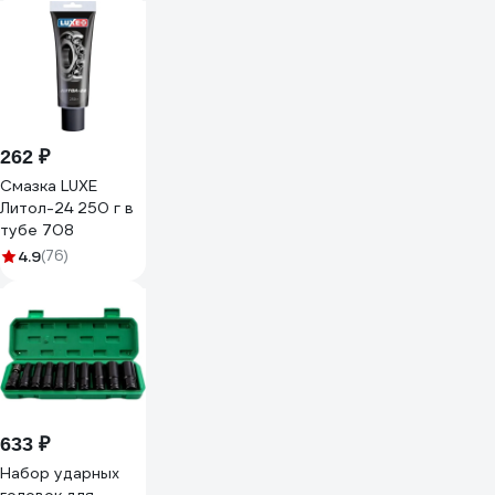
Б0028378
262 ₽
Смазка LUXЕ
Литол-24 250 г в
тубе 708
4.9
(76)
633 ₽
Набор ударных