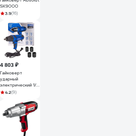
гайковерт Absolut
SK9000
3.9
(16)
4 803 ₽
Гайковерт
ударный
электрический 1/2
450Вт Scheppach
4.2
(9)
Sch-
IW550S(65918)