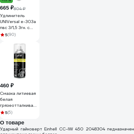
665 ₽
804 ₽
Удлинитель
UNIVersal е-303а
пвс 3/1,5 3гн. с
заземлением,
5
(90)
длина 3м
(еврослот) 1722
460 ₽
Смазка литиевая
белая
грязеотталкивающая
650мл с PTFE
5
(5)
аэрозоль GTE
О товаре
GTE-CT650
Ударный гайковерт Einhell CC-IW 450 2048304 педназначен
537758