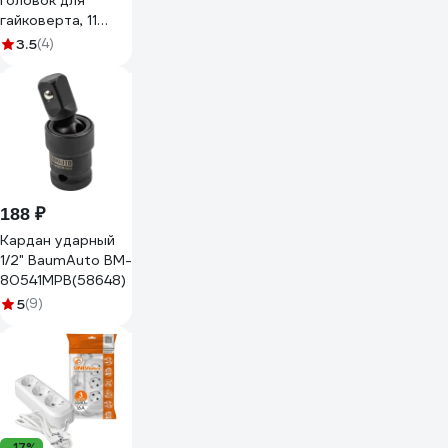
головок для
гайковерта, 11
предметов
3.5
(4)
BestRoom Набор
торцевых головок
в кейсе 11шт(122-
426)
188 ₽
Кардан ударный
1/2" BaumAuto BM-
80541MPB(58648)
5
(9)
-17%