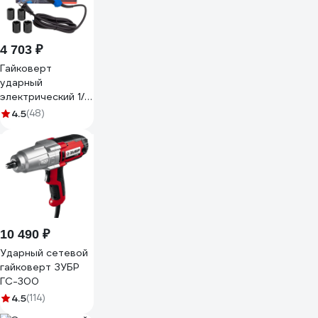
4 703 ₽
Гайковерт
ударный
электрический 1/2
450Вт Forsage F-
4.5
(48)
IW550S(65916)
10 490 ₽
Ударный сетевой
гайковерт ЗУБР
ГС-300
4.5
(114)