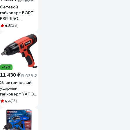
10 190 ₽
Сетевой
гайковерт BORT
BSR-550
93723880
4.5
(29)
-12%
11 430 ₽
13 038 ₽
Электрический
ударный
гайковерт YATO
1/2" 450Вт/450Нм
4.4
(13)
YT-82020