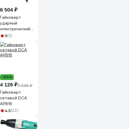
6 504 ₽
Гайковерт
ударный
электрический
JCB 1/2 450Вт
5
(3)
JCB-
IW550S(64401)
-64%
4 126 ₽
11 539 ₽
Гайковерт
сетевой DCA
APB16
4.3
(22)