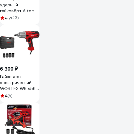
ударный
гайковёрт Alteco
IW 350-200 30114
4.7
(23)
6 300 ₽
Гайковерт
электрический
WORTEX WR 4560
400 Н*м, 450 Вт,
4
(4)
2800 об/мин, в
чемодане 1335689