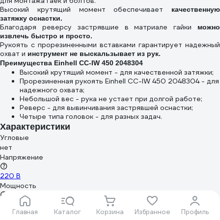
для монтажа гаек и болтов.
Высокий крутящий момент обеспечивает
качественную
затяжку оснастки.
Благодаря реверсу застрявшие в матриале гайки
можно
извлечь быстро и просто.
Рукоять с прорезиненными вставками гарантирует надежный
охват и
инструмент не выскальзывает из рук.
Преимущества Einhell CC-IW 450 2048304
Высокий крутящий момент - для качественной затяжки;
Прорезиненная рукоять Einhell CC-IW 450 2048304 - для
надежного охвата;
Небольшой вес - рука не устает при долгой работе;
Реверс - для вывинчивания застрявшей оснастки;
Четыре типа головок - для разных задач.
Характеристики
Угловые
нет
Напряжение
220 В
Мощность
450 Вт
Главная
Каталог
Корзина
Избранное
Профиль
Тип патрона