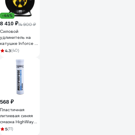
-44%
8 410 ₽
14 900 ₽
Силовой
удлинитель на
катушке Inforce 4
гнезда, с/з КГт
4.3
(40)
3х2,5 16A 30м IP44
GRANITE ZG 09-
15-03
568 ₽
Пластичная
литиевая синяя
смазка HighWay
MULTIPURPOSE HT
5
(11)
400 г 10068