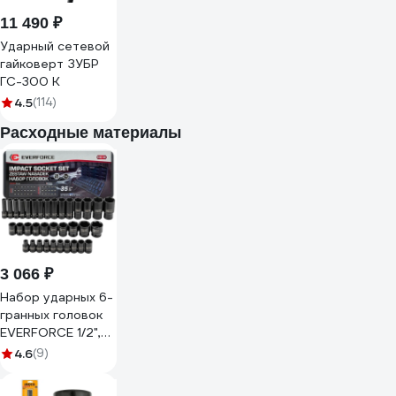
11 490 ₽
Ударный сетевой
гайковерт ЗУБР
ГС-300 К
4.5
(114)
Расходные материалы
3 066 ₽
Набор ударных 6-
гранных головок
EVERFORCE 1/2",
35 предметов EF-
4.6
(9)
4353-5K(61638)