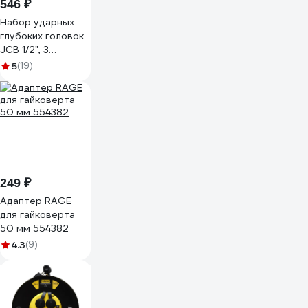
546 ₽
Набор ударных
глубоких головок
JCB 1/2", 3
предмета JCB-
5
(19)
4032TH(60979)
249 ₽
Адаптер RAGE
для гайковерта
50 мм 554382
4.3
(9)