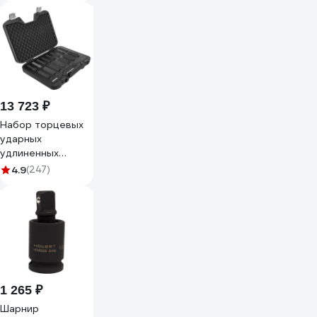
13 723 ₽
Набор торцевых
ударных
удлиненных
головок Inforce
4.9
(247)
(1/2"; 10-32 мм) 11-
01-264
1 265 ₽
Шарнир