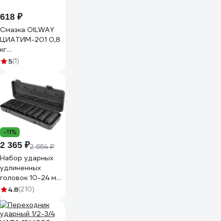
618 ₽
Смазка OILWAY
ЦИАТИМ-201 0,8
кг
4670030176592
5
(1)
-11%
2 365 ₽
2 664 ₽
Набор ударных
удлиненных
головок 10-24 мм,
1/2", 10 шт. AV
4.8
(210)
Steel AV-721410