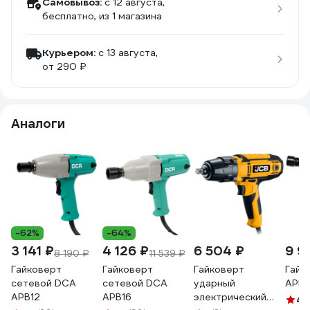
Самовывоз:
c 12 августа,
бесплатно
, из 1 магазина
Курьером:
c 13 августа,
от 290 ₽
Аналоги
-62%
-64%
3 141 ₽
4 126 ₽
6 504 ₽
9 9
8 190 ₽
11 539 ₽
Гайковерт
Гайковерт
Гайковерт
Гайк
сетевой DCA
сетевой DCA
ударный
APB
APB12
APB16
электрический
4.