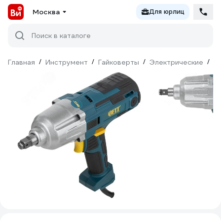
Москва
Для юрлиц
Поиск в каталоге
Главная
/
Инструмент
/
Гайковерты
/
Электрические
/
FI