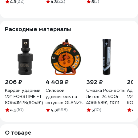
JCB 1/2 450Вт
4.3
(22)
4.3
(22)
5
(3)
JCB-
IW550S(64401)
Расходные материалы
206 ₽
4 409 ₽
392 ₽
206
Кардан ударный
Силовой
Смазка Роснефть
Адап
1/2" FORSTIME FT-
удлинитель на
Литол-24 400г
1/2F
80541MPB(60491)
катушке GLANZEN
40655891, 11011
ROCK
4 гн. 50 м ПВС
8094
4.9
(10)
4.3
(598)
5
(10)
4.
3x1,5 IP44 арт. EB-
50-007
00012294
О товаре