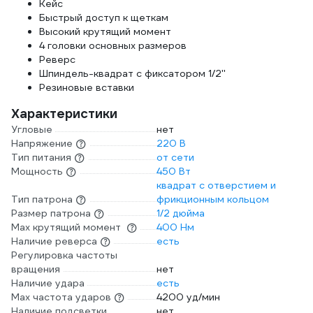
Кейс
Быстрый доступ к щеткам
Высокий крутящий момент
4 головки основных размеров
Реверс
Шпиндель-квадрат с фиксатором 1/2''
Резиновые вставки
Характеристики
Угловые
нет
Напряжение
220 В
Тип питания
от сети
Мощность
450 Вт
квадрат с отверстием и
Тип патрона
фрикционным кольцом
Размер патрона
1/2 дюйма
Max крутящий момент
400 Нм
Наличие реверса
есть
Регулировка частоты
вращения
нет
Наличие удара
есть
Мах частота ударов
4200 уд/мин
Наличие подсветки
нет