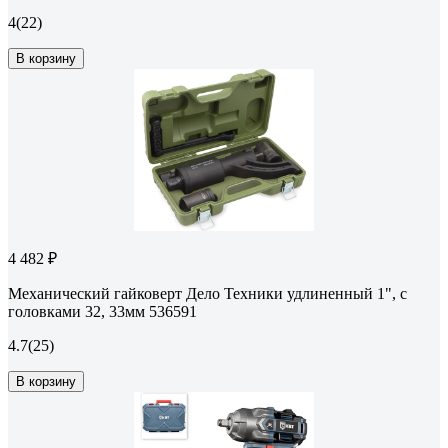
4
(22)
В корзину
4 482 ₽
Механический гайковерт Дело Техники удлиненный 1", с
головками 32, 33мм 536591
4.7
(25)
В корзину