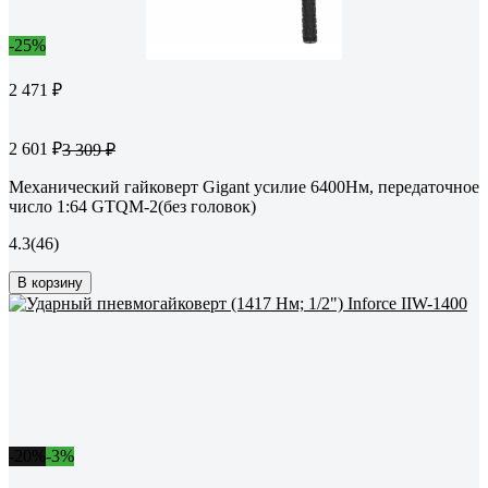
-25%
2 471 ₽
2 601 ₽
3 309 ₽
Механический гайковерт Gigant усилие 6400Нм, передаточное
число 1:64 GTQM-2(без головок)
4.3
(46)
В корзину
-20%
-3%