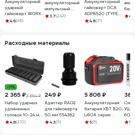
Аккумуляторный
Аккумуляторный
аккумуляторный
акку
ударный
гайковерт DCA
импульсный
бесщ
гайковерт WORX
ADPB520 (TYPE
гайковерт AEG
удар
3.7
(243)
4.
Professional
EM)
4.6
(46)
BSS18C12ZBL LI-
4.8
(31)
1000
WU279.1
402C 4935459427
Расходные материалы
-11%
2 365 ₽
249 ₽
5 806 ₽
380
2 664 ₽
Набор ударных
Адаптер RAGE
Аккумуляторная
Смаз
удлиненных
для гайковерта
батарея КВТ B20-
УШМ 
головок 10-24 мм,
50 мм 554382
Li60A серия
600
1/2", 10 шт. AV
Профи 106057
4.8
(210)
4.3
(9)
5
(8)
5
(
Steel AV-721410