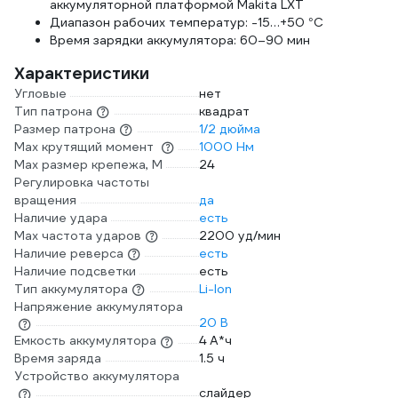
аккумуляторной платформой Makita LXT
Диапазон рабочих температур: -15…+50 °С
Время зарядки аккумулятора: 60–90 мин
Характеристики
Угловые
нет
Тип патрона
квадрат
Размер патрона
1/2 дюйма
Max крутящий момент
1000 Нм
Max размер крепежа, М
24
Регулировка частоты
вращения
да
Наличие удара
есть
Мах частота ударов
2200 уд/мин
Наличие реверса
есть
Наличие подсветки
есть
Тип аккумулятора
Li-Ion
Напряжение аккумулятора
20 В
Емкость аккумулятора
4 А*ч
Время заряда
1.5 ч
Устройство аккумулятора
слайдер