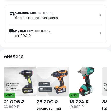
Самовывоз:
сегодня,
бесплатно
, из 1 магазина
Курьером:
сегодня,
от 290 ₽
Аналоги
-38%
-6%
21 006 ₽
25 200 ₽
18 724 ₽
88 
33 990 ₽
19 999 ₽
Бесщеточный
Гайк