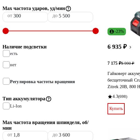
Мах частота ударов, уд/мин
от
до
-23%
6 935 ₽
Наличие подсветки
есть
7 175 ₽
8 990 ₽
нет
Гайковерт аккум
бесщеточный Cru
Регулировка частоты вращения
Zitrek 20В, 800 
4.3
(698)
Тип аккумулятора
Li-Ion
Купить
Max частота вращения шпинделя, об/
мин
от
до