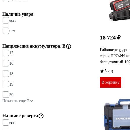
Наличие удара
есть
нет
18 724 ₽
Напряжение аккумулятора, В
Гайковерт удар
12
серия ПРОФИ ак
бесщеточный 10
16
5
(20)
18
В корзину
19
20
Показать еще 7
Наличие реверса
есть