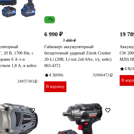
-7%
6 990 ₽
19 78
7 490 ₽
уляторный
Гайковерт аккумуляторный
Аккумул
 20 В, 1700 Нм, с
бесщеточный ударный Zitrek Crusher
CW 200
орами 6 А·ч и
20-Li (20В, Li-ion 2x6.0Ач, з/у, кейс)
М20) H
твом 1,8 А, в кейсе
063-4372
4.8
(1
4.3
(698)
32066472
В корз
24957303
В корзину