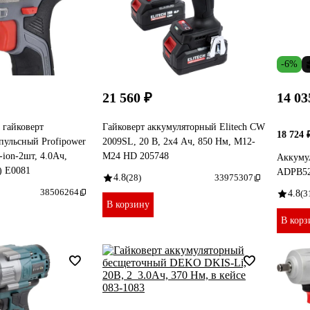
-6%
21 560 ₽
14 03
 гайковерт
Гайковерт аккумуляторный Elitech CW
18 724 
ульсный Profipower
2009SL, 20 В, 2x4 Ач, 850 Нм, М12-
on-2шт, 4.0Ач,
М24 HD 205748
Аккуму
) E0081
ADPB52
4.8
(28)
33975307
38506264
4.8
(3
В корзину
В корз