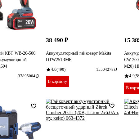
38 490 ₽
15 38
ный КВТ WB-20-500
Аккумуляторный гайковерт Makita
Аккумул
кумуляторный
DTW251RME
CW 200
2594
М20) H
4.8
(490)
15504278
37895004
4.9
(5
В корзину
В корз