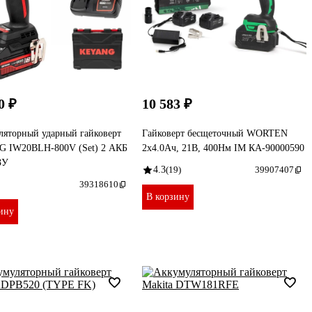
0 ₽
10 583 ₽
ляторный ударный гайковерт
Гайковерт бесщеточный WORTEN
 IW20BLH-800V (Set) 2 АКБ
2x4.0Ач, 21В, 400Нм IM КА-90000590
ЗУ
4.3
(19)
39907407
39318610
В корзину
ину