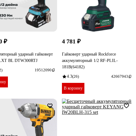
0 ₽
4 781 ₽
ляторный ударный гайковерт
Гайковерт ударный Rockforce
 LXT BL DTW300RTJ
аккумуляторный 1/2 RF-PLIL-
181B(64182)
2)
19512090
4.3
(26)
42667943
ину
В корзину