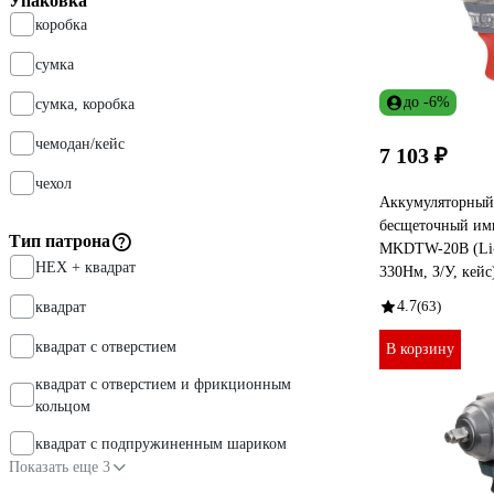
Упаковка
коробка
сумка
до -6%
сумка, коробка
чемодан/кейс
7 103 ₽
чехол
Аккумуляторный
бесщеточный имп
Тип патрона
MKDTW-20B (Li-i
HEX + квад­рат
330Нм, З/У, кейс
4.7
(63)
квадрат
квадрат с отверстием
В корзину
квадрат с отверстием и фрикционным
кольцом
квадрат с подпружиненным шариком
Показать еще 3