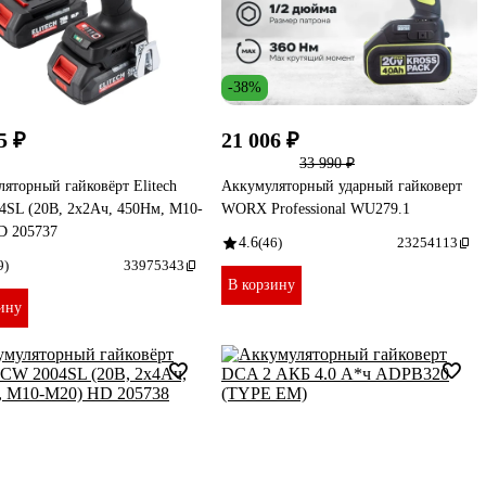
-38%
5 ₽
21 006 ₽
33 990 ₽
яторный гайковёрт Elitech
Аккумуляторный ударный гайковерт
4SL (20В, 2х2Ач, 450Нм, М10-
WORX Professional WU279.1
D 205737
4.6
(46)
23254113
9)
33975343
В корзину
ину