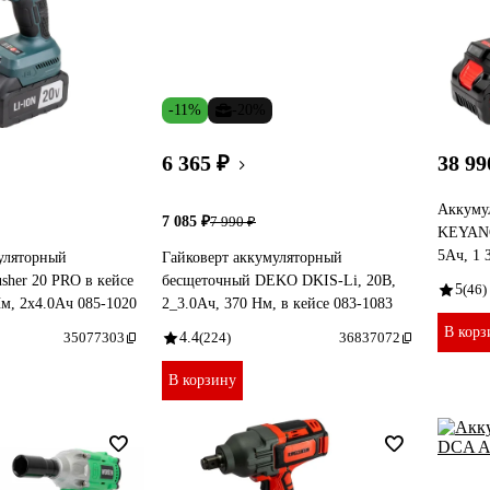
-11%
-20%
6 365 ₽
38 99
Аккуму
7 085 ₽
7 990 ₽
KEYANG
5Ач, 1 
уляторный
Гайковерт аккумуляторный
sher 20 PRO в кейсе
бесщеточный DEKO DKIS-Li, 20В,
5
(46)
Нм, 2х4.0Ач 085-1020
2_3.0Ач, 370 Нм, в кейсе 083-1083
В корз
35077303
4.4
(224)
36837072
В корзину