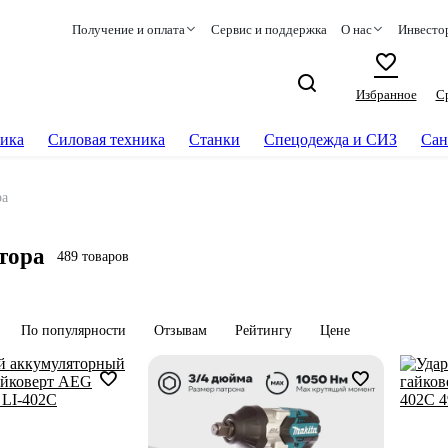
Получение и оплата
Сервис и поддержка
О нас
Инвесто
Избранное
С
ика
Силовая техника
Станки
Спецодежда и СИЗ
Сан
ра
тора
489 товаров
По популярности
Отзывам
Рейтингу
Цене