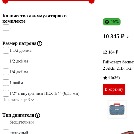
Количество аккумуляторов в
комплекте
-15%
2
10 345 ₽
Размер патрона
1 1/2 дюйма
12 184 ₽
1/2 дюйма
Гайковерт бес
2 АКБ, 21В, 1/2
1/4 дюйма
4.5
(36)
1 дюйм
В корзину
1/2" с внутренним HEX 1/4" (6,35 мм)
Показать еще 3
Тип двигателя
бесщеточный
щеточный