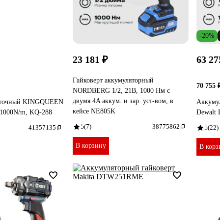
-20%
23 181 ₽
63 27
Гайковерт аккумуляторный
70 755 
NORDBERG 1/2, 21В, 1000 Нм с
двумя 4A аккум. и зар. уст-вом, в
щеточный KINGQUEEN
Аккуму
кейсе NE805K
, 1000N/m, KQ-288
Dewalt
5
(7)
38775862
41357135
5
(22)
В корзину
В корз