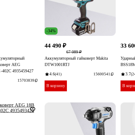
-34%
44 490 ₽
33 60
67 089 ₽
кумуляторный
Аккумуляторный гайковерт Makita
Ударны
коверт AEG
DTW1001RTJ
BSS18M
-402C 4935459427
4.6
(41)
15600541
3.7
(2
15703839
В корзину
В корз