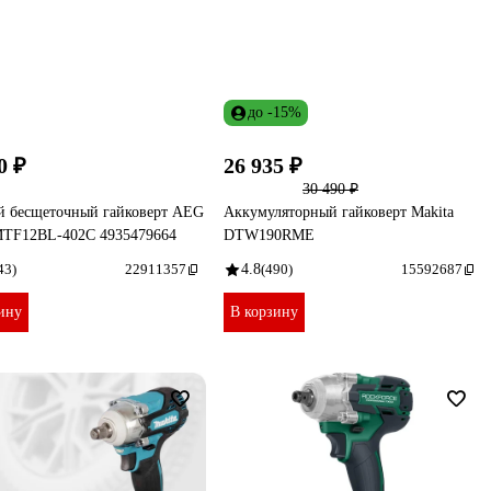
до -15%
0 ₽
26 935 ₽
30 490 ₽
й бесщеточный гайковерт AEG
Аккумуляторный гайковерт Makita
TF12BL-402C 4935479664
DTW190RME
43)
22911357
4.8
(490)
15592687
ину
В корзину