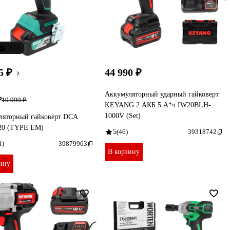
-30%
5 ₽
44 990 ₽
Аккумуляторный ударный гайковерт
₽
19 999 ₽
KEYANG 2 АКБ 5 А*ч IW20BLH-
1000V (Set)
ляторный гайковерт DCA
0 (TYPE EM)
5
(46)
39318742
1)
39879963
В корзину
ину