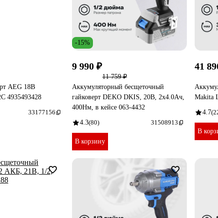
-15%
9 990 ₽
41 89
11 759 ₽
ерт AEG 18В
Аккумуляторный бесщеточный
Аккуму
C 4935493428
гайковерт DEKO DKIS, 20В, 2х4.0Ач,
Makita
400Нм, в кейсе 063-4432
33177156
4.7
(2
4.3
(80)
31508913
В корз
В корзину