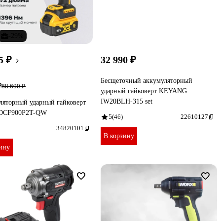
-29%
5 ₽
32 990 ₽
Бесщеточный аккумуляторный
₽
88 600 ₽
ударный гайковерт KEYANG
IW20BLH-315 set
ляторный ударный гайковерт
 DCF900P2T-QW
5
(46)
22610127
34820101
В корзину
ину