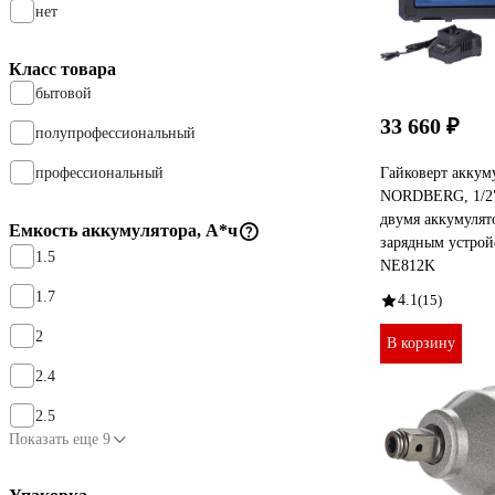
нет
Класс товара
бытовой
33 660 ₽
полупрофессиональный
профессиональный
Гайковерт аккум
NORDBERG, 1/2",
двумя аккумулят
Емкость аккумулятора, А*ч
зарядным устройс
1.5
NE812K
1.7
4.1
(15)
2
В корзину
2.4
2.5
Показать еще 9