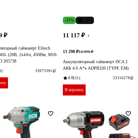
-11%
-26%
9 ₽
11 117 ₽
яторный гайковёрт Elitech
13 298 ₽
14 990 ₽
4SL (20В, 2х4Ач, 450Нм, М10-
D 205738
Аккумуляторный гайковерт DCA 2
АКБ 4.0 А*ч ADPB320 (TYPE EM)
8)
33975391
4.8
(31)
33310278
ину
В корзину