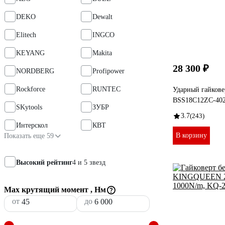
DEKO
Dewalt
Elitech
INGCO
KEYANG
Makita
28 300 ₽
NORDBERG
Profipower
Rockforce
RUNTEC
Ударный гайков
BSS18C12ZC-402
SKytools
ЗУБР
3.7
(243)
Интерскол
КВТ
В корзину
Показать еще 59
Высокий рейтинг
4 и 5 звезд
Max крутящий момент , Нм
от
до