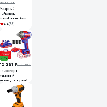
22 600 ₽
Ударный
гайковерт
Hanskonner б/щ
PLATINUM,18В,1BatterySystem,420Нм,1/2",2x2Ач,кейс
(33)
4.4
HCD20420H
-5%
13 291 ₽
13 990 ₽
Гайковерт
ударный
аккумуляторный
EMTOP
ECIWL2040