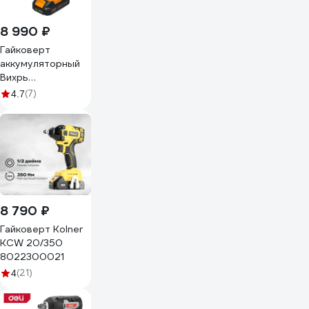
8 990 ₽
Гайковерт
аккумуляторный
Вихрь
АГ-300/20Li (в
(7)
4.7
комплекте 2 АКБ и
ЗУ) в кейсе
72/24/4
8 790 ₽
Гайковерт Kolner
KCW 20/350
8022300021
(21)
4