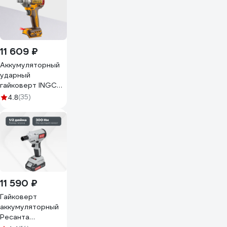
11 609 ₽
Аккумуляторный
ударный
гайковерт INGCO
BL 20В 400Hm 1/2
(35)
4.8
SUPER INDUSTRIAL
CIWLI2040
11 590 ₽
Гайковерт
аккумуляторный
Ресанта