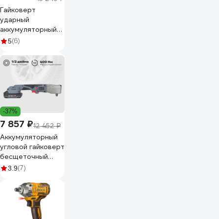
Гайковерт
ударный
аккумуляторный
Einhell PXC
(6)
5
Impaxxo 18/230, 18
В, BL, 230 Нм, 1/2"
+ 1 акк. 2.5 Ач + ЗУ
4510080SET
-37%
7 857 ₽
12 452 ₽
Аккумуляторный
угловой гайковерт
бесщеточный
Profipower
(7)
3.9
CNDTW-18B (Li-
ion-2шт, 2.0Ач,
400Нм, З/У, в
коробке) E0127