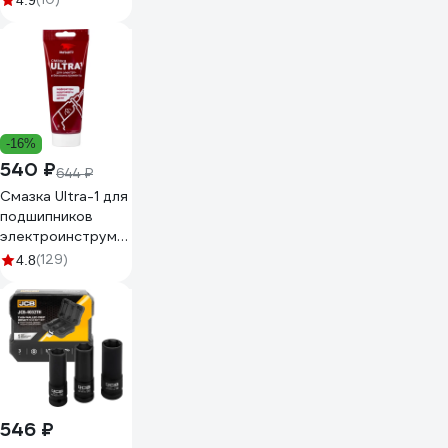
4.9
-16%
540 ₽
644 ₽
Смазка Ultra-1 для
подшипников
электроинструмента
200 г туба
(129)
4.8
ВМПАВТО 1004
546 ₽