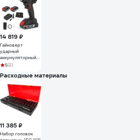
14 819 ₽
Гайковерт
ударный
аккумуляторный
DELI 350Нм DE-
(2)
5
BS20-1D2 (2АКБ,
Расходные материалы
20Вх2Ач + ЗУ, 0-
2800об/мин, 0-
3600уд/мин,
сумка) 164337
11 385 ₽
Набор головок