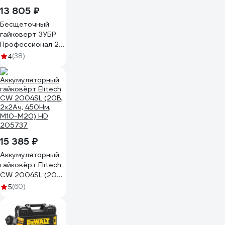
13 805 ₽
Бесщеточный
гайковерт ЗУБР
Профессионал 20
В, 2 АКБ, 2 Ач, в
(38)
4
кейсе GB-250-22
15 385 ₽
Аккумуляторный
гайковёрт Elitech
CW 2004SL (20В,
2х2Ач, 450Нм,
(60)
5
М10-М20) HD
205737