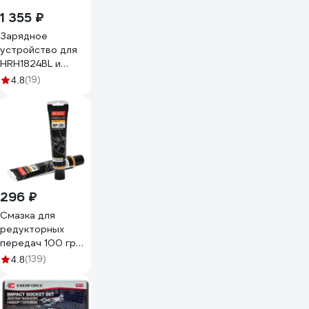
1 355 ₽
Зарядное
устройство для
HRH1824BL и
HAG18125BL
(19)
4.8
Hanskonner HBC18
296 ₽
Смазка для
редукторных
передач 100 гр
REZOIL
(139)
4.8
03.008.00013