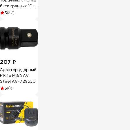
торцевых JTC 1/2"
6-ти гранных 10-
32мм ударных
(27)
5
глубоких 15
предметов -K4151
668300
207 ₽
Адаптер ударный
F1/2 x M3/4 AV
Steel AV-729530
(8)
5