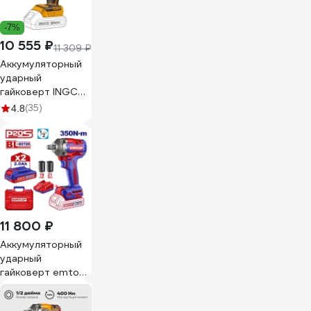
-7%
10 555 ₽
11 309 ₽
Аккумуляторный
ударный
гайковерт INGCO
BL 20В 300Hm 1/2
(35)
4.8
SUPER CIWLI2038
11 800 ₽
Аккумуляторный
ударный
гайковерт emtop
ECIWL2035