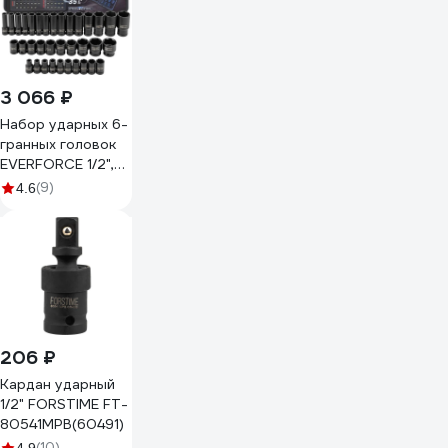
3 066 ₽
Набор ударных 6-
гранных головок
EVERFORCE 1/2",
35 предметов EF-
(9)
4.6
4353-5K(61638)
206 ₽
Кардан ударный
1/2" FORSTIME FT-
80541MPB(60491)
(10)