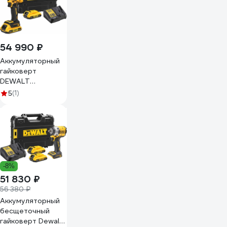
54 990 ₽
Аккумуляторный
гайковерт
DEWALT
DCF922D2T, 18В,
(1)
5
610Нм, 3550уд/
мин, с 2 АКБ 2 Ач
и ЗУ, в кейсе
TSTAK
DCF922D2T-QW
-8%
51 830 ₽
56 380 ₽
Аккумуляторный
бесщеточный
гайковерт Dewalt