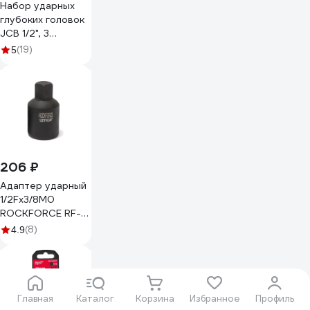
Набор ударных
глубоких головок
JCB 1/2", 3
предмета JCB-
(19)
5
4032TH(60979)
206 ₽
Адаптер ударный
1/2Fх3/8M0
ROCKFORCE RF-
80943MPB(28184)
(8)
4.9
Главная
Каталог
Корзина
Избранное
Профиль