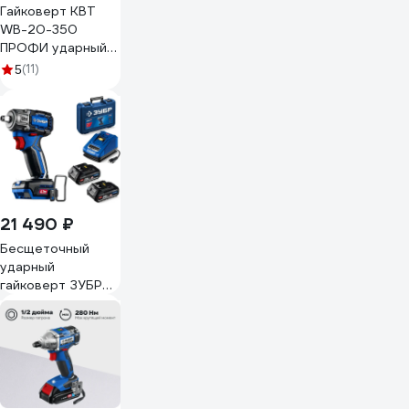
Гайковерт КВТ
WB-20-350
ПРОФИ ударный
аккумуляторный
(11)
5
бесщеточный
104571
21 490 ₽
Бесщеточный
ударный
гайковерт ЗУБР
Профессионал 20
В, 350 Н·м, 2 АКБ
LMS (2 А·ч), кейс
GB-350-22