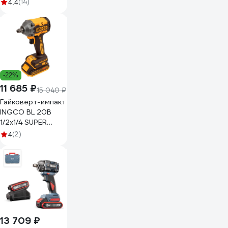
АГ-300/20L (в
(14)
4.4
комплекте 2 АКБ и
ЗУ) в кейсе
75/24/3
-22%
11 685 ₽
15 040 ₽
Гайковерт-импакт
INGCO BL 20В
1/2x1/4 SUPER
INDUSTRIAL
(2)
4
CIWLI20236
13 709 ₽