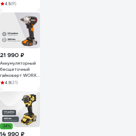
18 В, 610 Нм, 2500
(8)
4.5
об/мин, 3550 уд/
мин, с 2 АКБ 2 Ач
и ЗУ, в кейсе
TSTAK,
DCF921D2T
DCF921D2T-QW
21 990 ₽
Аккумуляторный
бесщеточный
гайковерт WORX
WX272
(21)
4.9
-34%
14 990 ₽