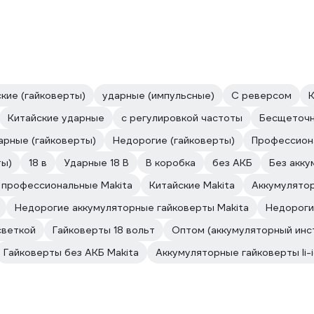
кие (гайковерты)
ударные (импульсные)
С реверсом
К
Китайские ударные
с регулировкой частоты
Бесщеточ
рные (гайковерты)
Недорогие (гайковерты)
Профессион
ты)
18 в
Ударные 18 В
В коробка
без АКБ
Без акку
 профессиональные Makita
Китайские Makita
Аккумулятор
Недорогие аккумуляторные гайковерты Makita
Недороги
светкой
Гайковерты 18 вольт
Оптом (аккумуляторный инс
Гайковерты без АКБ Makita
Аккумуляторные гайковерты li-i