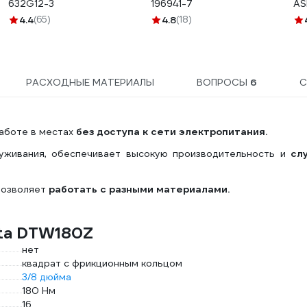
632G12-3
196941-7
AS
4.4
(65)
4.8
(18)
РАСХОДНЫЕ МАТЕРИАЛЫ
ВОПРОСЫ
6
С
аботе в местах
без доступа к сети электропитания.
уживания, обеспечивает высокую производительность и
сл
 позволяет
работать с разными материалами.
ita DTW180Z
нет
квадрат с фрикционным кольцом
3/8 дюйма
180 Нм
16