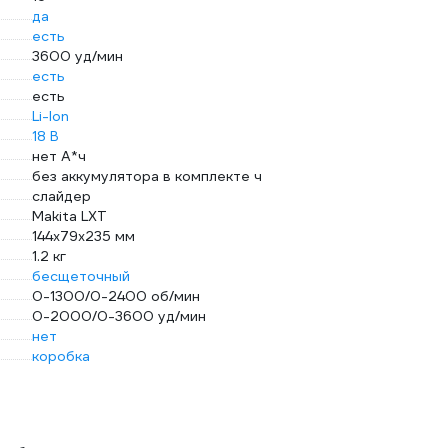
да
есть
3600 уд/мин
есть
есть
Li-Ion
18 В
нет А*ч
без аккумулятора в комплекте ч
слайдер
Makita LXT
144х79х235 мм
1.2 кг
бесщеточный
0-1300/0-2400 об/мин
0-2000/0-3600 уд/мин
нет
коробка