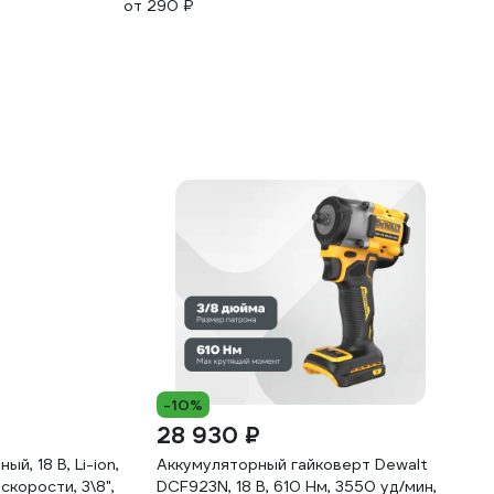
от 290 ₽
-10%
28 930 ₽
, 18 В, Li-ion,
Аккумуляторный гайковерт Dewalt
корости, 3\8",
DCF923N, 18 В, 610 Нм, 3550 уд/мин,