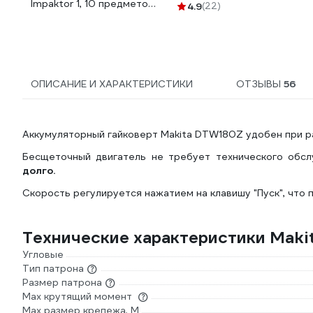
Impaktor 1, 10 предметов
4.9
(22)
9607 WERA WE-005451
ОПИСАНИЕ И ХАРАКТЕРИСТИКИ
ОТЗЫВЫ
56
Аккумуляторный гайковерт Makita DTW180Z удобен при р
Бесщеточный двигатель не требует технического обсл
долго.
Скорость регулируется нажатием на клавишу "Пуск", что
Технические характеристики Mak
Угловые
Тип патрона
Размер патрона
Max крутящий момент
Max размер крепежа, М