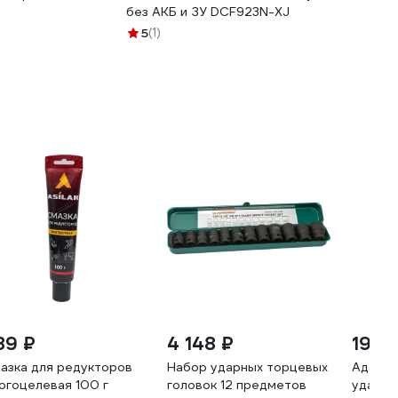
без АКБ и ЗУ DCF923N-XJ
5
(1)
89 ₽
4 148 ₽
190 
азка для редукторов
Набор ударных торцевых
Адапте
огоцелевая 100 г
головок 12 предметов
ударный