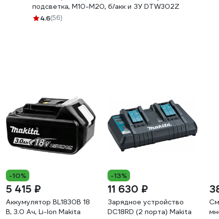
подсветка, М10-М20, б/акк и ЗУ DTW302Z
4.6
(56)
-10%
-13%
5 415 ₽
11 630 ₽
3
Аккумулятор BL1830B 18
Зарядное устройство
См
В, 3.0 Ач, Li-Ion Makita
DC18RD (2 порта) Makita
мн