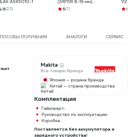
ILAK ASX5010-1
(3/8"DR 8-19 мм)
1/2(M) 
Jonnesway S03A3112S
80934
4.9
(23)
5
(7)
5
(8)
ПОСОБЫ ПОЛУЧЕНИЯ
АНАЛОГИ
СЕРВИС
Makita
ужит
Все товары бренда
Япония — родина бренда
Китай — страна производства
Комплектация
Гайковерт;
Руководство по эксплуатации;
Коробка.
Поставляется без аккумулятора и
зарядного устройства!