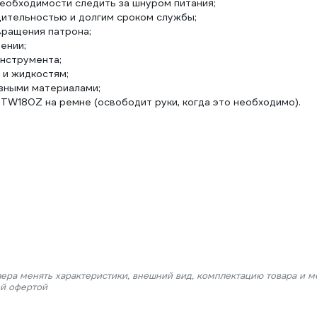
еобходимости следить за шнуром питания;
ительностью и долгим сроком службы;
вращения патрона;
ении;
инструмента;
 и жидкостям;
азными материалами;
DTW180Z на ремне (освободит руки, когда это необходимо).
лера менять характеристики, внешний вид, комплектацию товара и м
ой офертой