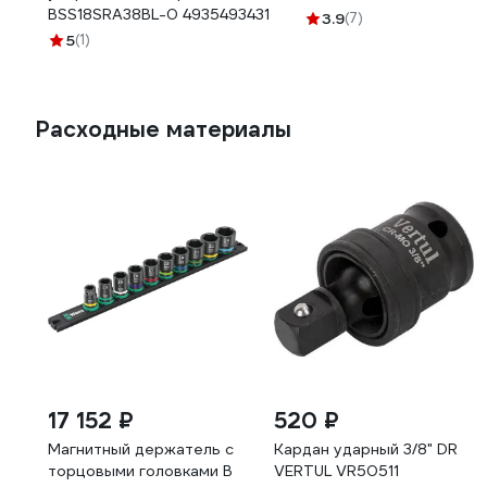
BSS18SRA38BL-0 4935493431
3.9
(7)
5
(1)
Расходные материалы
17 152 ₽
520 ₽
Магнитный держатель c
Кардан ударный 3/8" DR
торцовыми головками B
VERTUL VR50511