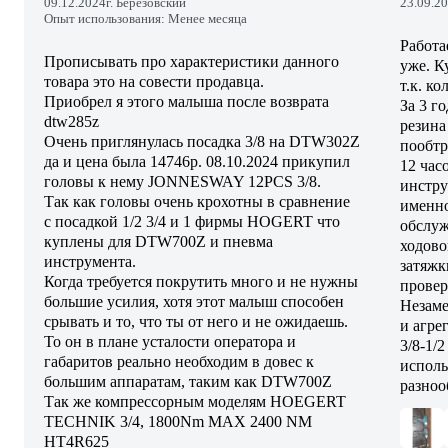
09.12.2024
г. Березовский
23.09.2
Опыт использования: Менее месяца
Работа
Прописывать про характеристики данного
уже. К
товара это на совести продавца.
т.к. к
Приобрел я этого малыша после возврата
За 3 г
dtw285z
резина
Очень приглянулась посадка 3/8 на DTW302Z
пообтр
да и цена была 14746р. 08.10.2024 прикупил
12 час
головы к нему JONNESWAY 12PCS 3/8.
инстру
Так как головы очень крохотны в сравнение
именно
с посадкой 1/2 3/4 и 1 фирмы HOGERT что
обслуж
куплены для DTW700Z и пневма
ходово
инструмента.
затяжк
Когда требуется покрутить много и не нужны
провер
большие усилия, хотя этот малыш способен
Незаме
срывать и то, что ты от него и не ожидаешь.
и агре
То он в плане усталости оператора и
3/8-1/2
габаритов реально необходим в довес к
исполь
большим аппаратам, таким как DTW700Z
разноо
Так же компрессорным моделям HOEGERT
TECHNIK 3/4, 1800Nm MAX 2400 NM
HT4R625