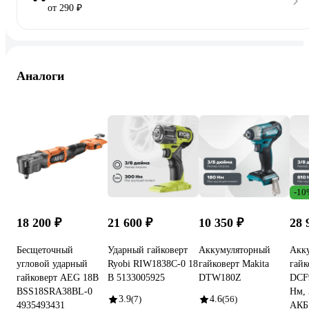
от 290 ₽
Аналоги
-10
18 200 ₽
21 600 ₽
10 350 ₽
28 
Бесщеточный
Ударный гайковерт
Аккумуляторный
Акк
угловой ударный
Ryobi RIW1838C-0 18
гайковерт Makita
гайк
гайковерт AEG 18В
В 5133005925
DTW180Z
DCF9
BSS18SRA38BL-0
Нм, 
3.9
(7)
4.6
(56)
4935493431
АКБ