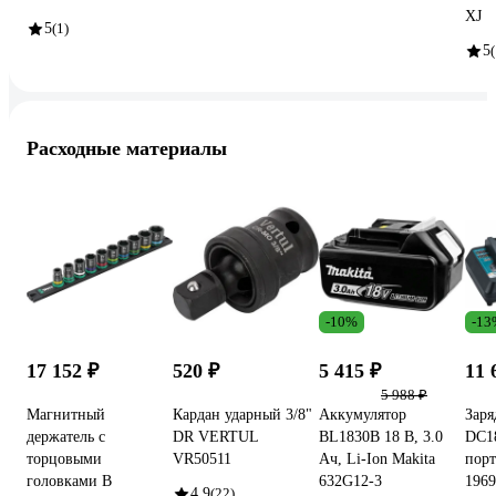
XJ
5
(1)
5
(
Расходные материалы
-10%
-13
17 152 ₽
520 ₽
5 415 ₽
11 
5 988 ₽
Магнитный
Кардан ударный 3/8"
Аккумулятор
Заря
держатель c
DR VERTUL
BL1830B 18 В, 3.0
DC1
торцовыми
VR50511
Ач, Li-Ion Makita
порт
головками B
632G12-3
1969
4.9
(22)