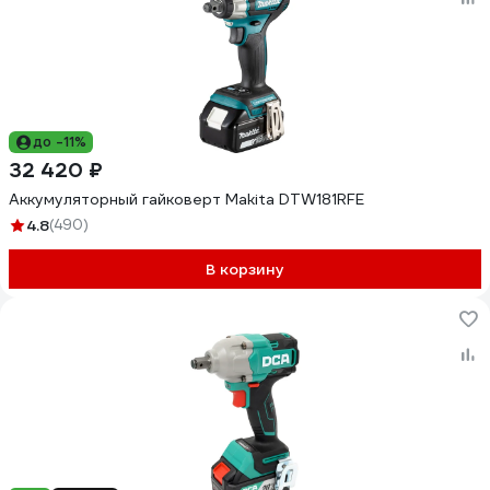
до -11%
32 420 ₽
Аккумуляторный гайковерт Makita DTW181RFE
4.8
(490)
В корзину