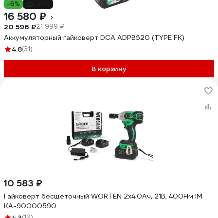
-6%
-25%
16 580 ₽
20 596 ₽
21 999 ₽
Аккумуляторный гайковерт DCA ADPB520 (TYPE FK)
4.8
(31)
В корзину
10 583 ₽
Гайковерт бесщеточный WORTEN 2x4.0Ач, 21В, 400Нм IM
КА-90000590
4.3
(19)