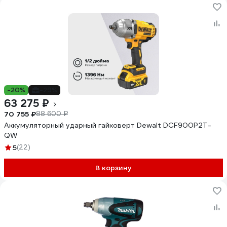
-20%
-29%
63 275 ₽
70 755 ₽
88 600 ₽
Аккумуляторный ударный гайковерт Dewalt DCF900P2T-
QW
5
(22)
В корзину