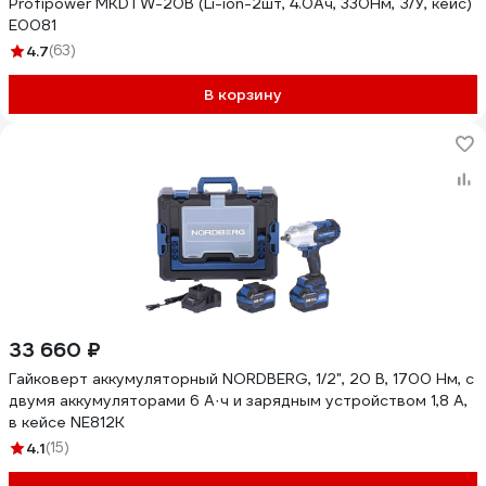
Profipower MKDTW-20B (Li-ion-2шт, 4.0Ач, 330Нм, З/У, кейс)
E0081
4.7
(63)
В корзину
33 660 ₽
Гайковерт аккумуляторный NORDBERG, 1/2", 20 В, 1700 Нм, с
двумя аккумуляторами 6 А·ч и зарядным устройством 1,8 А,
в кейсе NE812K
4.1
(15)