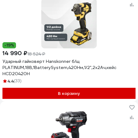
-19%
14 990 ₽
18 524 ₽
Ударный гайковерт Hanskonner б/щ
PLATINUM,18В,1BatterySystem,420Нм,1/2",2x2Ач,кейс
HCD20420H
4.4
(33)
В корзину