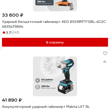
33 600 ₽
Ударный бесщеточный гайковерт AEG BSS18MTF12BL-402C
4935479664
3.7
(243)
В корзину
41 890 ₽
Аккумуляторный ударный гайковерт Makita LXT BL