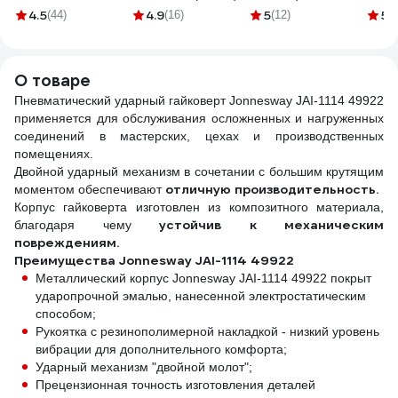
Rockforce RF-
55712
JAI-1
4.5
4.9
5
5
(44)
(16)
(12)
(9
4139MPB(50486)
Jonne
1114
О товаре
Пневматический ударный гайковерт Jonnesway JAI-1114 49922
применяется для обслуживания осложненных и нагруженных
соединений в мастерских, цехах и производственных
помещениях.
Двойной ударный механизм в сочетании с большим крутящим
отличную производительность.
моментом обеспечивают
Корпус гайковерта изготовлен из композитного материала,
устойчив к механическим
благодаря чему
повреждениям.
Преимущества Jonnesway JAI-1114 49922
Металлический корпус Jonnesway JAI-1114 49922 покрыт
ударопрочной эмалью, нанесенной электростатическим
способом;
Рукоятка с резинополимерной накладкой - низкий уровень
вибрации для дополнительного комфорта;
Ударный механизм "двойной молот";
Прецензионная точность изготовления деталей