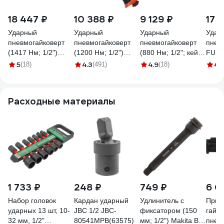
18 447 ₽
10 388 ₽
9 129 ₽
17 
Ударный
Ударный
Ударный
Удар
пневмогайковерт
пневмогайковерт
пневмогайковерт
пнев
(1417 Нм; 1/2")
(1200 Нм; 1/2")
(880 Нм; 1/2"; кейс)
FUBA
Inforce IIW-1400
Gigant PW 1280
Gigant Professional
1/2" 
5
4.3
4.9
4.1
(18)
(491)
(18)
PW 880RKS +
набор головок
Расходные материалы
1 733 ₽
248 ₽
749 ₽
6 0
Набор головок
Кардан ударный
Удлинитель с
Прив
ударных 13 шт, 10-
JBC 1/2 JBC-
фиксатором (150
гайко
32 мм, 1/2"
80541MPB(63575)
мм; 1/2") Makita B-
пнев