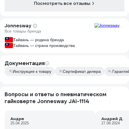
Посмотреть все отзывы
стопорятся, п
масло перед р
обнаружил св
вала 2 мм, но
Jonnesway
норм. Крутой 
Все товары бренда
Тайвань — родина бренда
Тайвань — страна производства
Документация
Инструкция к товару
Сертификат дилера
Гаранти
Вопросы и ответы о пневматическом
гайковерте Jonnesway JAI-1114
Андре
Андрей Д.
25.04.2025
27.08.2024