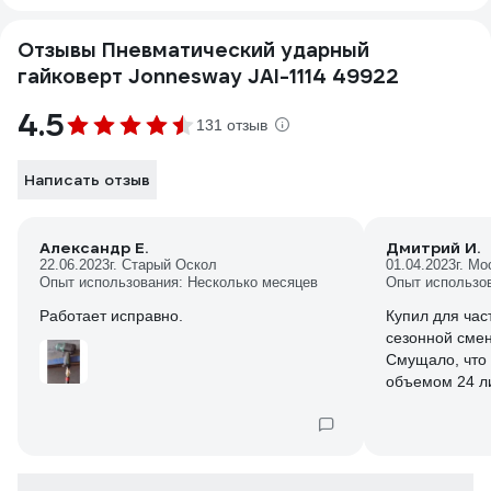
Отзывы Пневматический ударный
гайковерт Jonnesway JAI-1114 49922
4.5
131 отзыв
Написать отзыв
Александр Е.
Дмитрий И.
22.06.2023
г. Старый Оскол
01.04.2023
г. Мо
Опыт использования: Несколько месяцев
Опыт использо
Работает исправно.
Купил для час
сезонной смен
Смущало, что
объемом 24 ли
литров в минут
на паджеро сп
мгновенно. Лу
пенас и фубаг
заворачиваютс