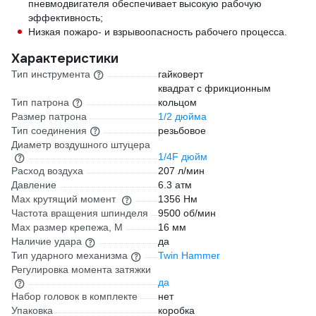
пневмодвигателя обеспечивает высокую рабочую
эффективность;
Низкая пожаро- и взрывоопасность рабочего процесса.
Характеристики
Тип инструмента
гайковерт
квадрат с фрикционным
Тип патрона
кольцом
Размер патрона
1/2 дюйма
Тип соединения
резьбовое
Диаметр воздушного штуцера
1/4F дюйм
Расход воздуха
207 л/мин
Давление
6.3 атм
Max крутящий момент
1356 Нм
Частота вращения шпинделя
9500 об/мин
Max размер крепежа, М
16 мм
Наличие удара
да
Тип ударного механизма
Twin Hammer
Регулировка момента затяжки
да
Набор головок в комплекте
нет
Упаковка
коробка