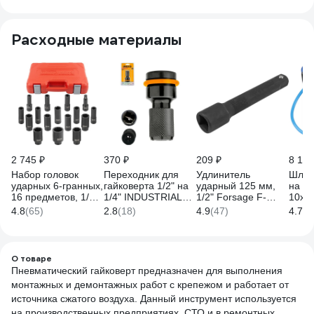
обле
корпу
набор
Расходные материалы
8254
2 745 ₽
370 ₽
209 ₽
8 116
Набор головок
Переходник для
Удлинитель
Шлан
ударных 6-гранных,
гайковерта 1/2" на
ударный 125 мм,
на ка
16 предметов, 1/2''
1/4" INDUSTRIAL
1/2" Forsage F-
10x1
DR BaumAuto BM-
INGCO ABH60501
8044125K(59072)
NORD
4.8
(65)
2.8
(18)
4.9
(47)
4.7
(3
4177-5MPB(52533)
10
О товаре
Пневматический гайковерт предназначен для выполнения
монтажных и демонтажных работ с крепежом и работает от
источника сжатого воздуха. Данный инструмент используется
на производственных предприятиях, СТО и в ремонтных