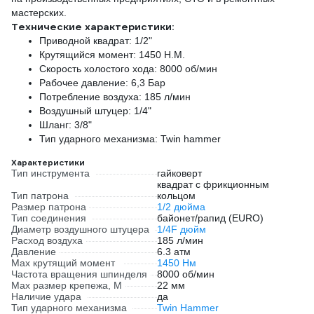
мастерских.
Технические характеристики:
Приводной квадрат: 1/2"
Крутящийся момент: 1450 Н.М.
Скорость холостого хода: 8000 об/мин
Рабочее давление: 6,3 Бар
Потребление воздуха: 185 л/мин
Воздушный штуцер: 1/4"
Шланг: 3/8"
Тип ударного механизма: Twin hammer
Характеристики
Тип инструмента
гайковерт
квадрат с фрикционным
Тип патрона
кольцом
Размер патрона
1/2 дюйма
Тип соединения
байонет/рапид (EURO)
Диаметр воздушного штуцера
1/4F дюйм
Расход воздуха
185 л/мин
Давление
6.3 атм
Max крутящий момент
1450 Нм
Частота вращения шпинделя
8000 об/мин
Max размер крепежа, М
22 мм
Наличие удара
да
Тип ударного механизма
Twin Hammer