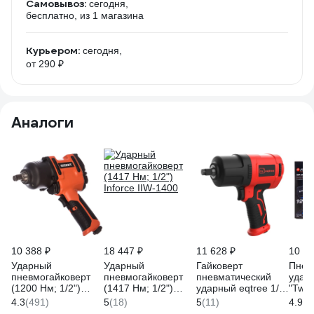
Самовывоз:
сегодня,
бесплатно
, из 1 магазина
Курьером:
сегодня,
от 290 ₽
Аналоги
10 388 ₽
18 447 ₽
11 628 ₽
10 87
Ударный
Ударный
Гайковерт
Пнев
пневмогайковерт
пневмогайковерт
пневматический
удар
(1200 Нм; 1/2")
(1417 Нм; 1/2")
ударный eqtree 1/2
"Twi
Gigant PW 1280
Inforce IIW-1400
1560Нм PT1256
регу
4.3
(491)
5
(18)
5
(11)
4.9
(6
В0000000203438
усили