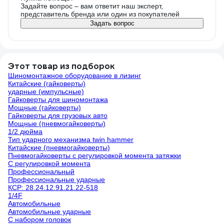
Задайте вопрос – вам ответит наш эксперт,
представитель бренда или один из покупателей
Задать вопрос
Этот товар из подборок
Шиномонтажное оборудование в лизинг
Китайские (гайковерты)
ударные (импульсные)
Гайковерты для шиномонтажа
Мощные (гайковерты)
Гайковерты для грузовых авто
Мощные (пневмогайковерты)
1/2 дюйма
Тип ударного механизма twin hammer
Китайские (пневмогайковерты)
Пневмогайковерты с регулировкой момента затяжки
С регулировкой момента
Профессиональный
Профессиональные ударные
КСР: 28.24.12.91.21.22-518
1/4F
Автомобильные
Автомобильные ударные
С набором головок