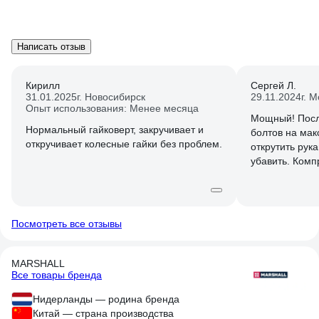
Написать отзыв
Кирилл
Сергей Л.
31.01.2025
г. Новосибирск
29.11.2024
г. 
Опыт использования: Менее месяца
Мощный! Посл
Нормальный гайковерт, закручивает и
болтов на ма
откручивает колесные гайки без проблем.
открутить рук
убавить. Комп
работал на 6.
10м
Посмотреть все отзывы
MARSHALL
Все товары бренда
Нидерланды — родина бренда
Китай — страна производства