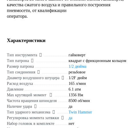
качества сжатого воздуха и правильного построения
пневмосети, от квалификации
оператора.
Характеристики
Тип инструмента
гайковерт
Тип патрона
квадрат с фрикционным кольцом
Размер патрона
1/2 дюйма
Тип соединения
резьбовое
Диаметр воздушного штуцера
1/2F дюйм
Расход воздуха
165 л/мин
Давление
6.1 атм
Max крутящий момент
1356 Нм
Частота вращения шпинделя
8500 об/мин
Наличие удара
да
Тип ударного механизма
Twin Hammer
Регулировка момента затяжки
да
Набор головок в комплекте
нет