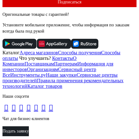
Подписаться
Оригинальные товары с гарантией!
Установите мобильное приложение, чтобы информация по заказам
всегда была под рукой
Каталог
Адреса магазинов
Способы получения
Способы
оплаты
Что улучшить?
Контакты
О
Компании
Поставщикам
Партнерам
Информация для
инвесторов
Организациям
Сервисный центр
ВсеИнструменты.ру
Наши закупки
Сервисные центры
производителей
Правила применения рекомендательных
технологий
Каталог товаров
Наши соцсети
Чат для бизнес-клиентов
Подать заявку