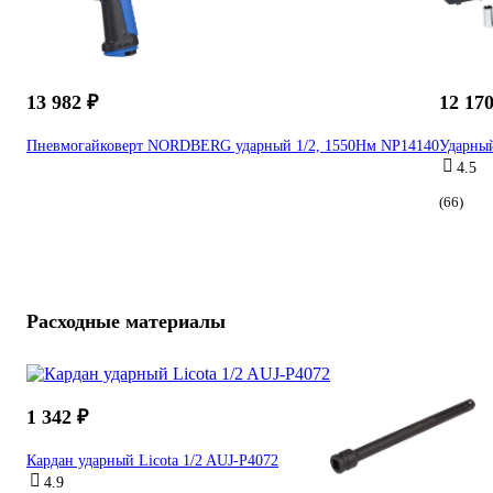
13 982 ₽
12 170
Пневмогайковерт NORDBERG ударный 1/2, 1550Нм NP14140
Ударны
4.5
(66)
Расходные материалы
1 342 ₽
Кардан ударный Licota 1/2 AUJ-P4072
4.9