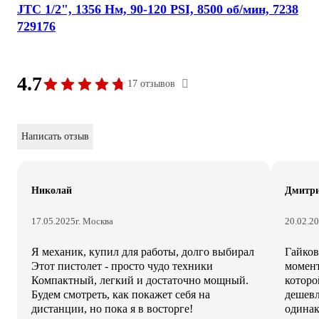
JTC 1/2", 1356 Нм, 90-120 PSI, 8500 об/мин, 7238
729176
4.7
17 отзывов
Написать отзыв
Николай
Дмитр
17.05.2025
г. Москва
20.02.2
Я механик, купил для работы, долго выбирал
Гайков
Этот пистолет - просто чудо техники
момент
Компактный, легкий и достаточно мощный.
которо
Будем смотреть, как покажет себя на
дешевл
дистанции, но пока я в восторге!
одинак