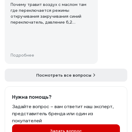
Почему травит воздух с маслом там
где переключается режимы
откручивания закручивания синий
переключатель, давление 6,2
атм,гайковертом почти не
пользовался, сначала думал болтики
открутились, но нет они затянутые, с
гайковертом ничего не делал, не
разбирал, не ронял и т.д,
Подробнее
Гайковерт который на 1620нм.
Посмотреть все вопросы
Нужна помощь?
Задайте вопрос – вам ответит наш эксперт,
представитель бренда или один из
покупателей
Задать вопрос