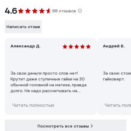
4.6
88 отзывов
Написать отзыв
Александр Д.
Андрей Б.
За свои деньги просто слов нет!
За свою стои
Крутит даже ступичные гайки на 30
гайковерт.
обычной головкой на матизе, правда
долго. Не надо рассчитывать на
огромный момент - его тут нет. До 20
головки крутит неплохо, дальше
Читать полностью
Читать пол
нужен более мощный. Воздуха ему
нужно много! От обычного
компрессора он крутит отвратно, тем
более, если шланг спиралькой и
Посмотреть все отзывы