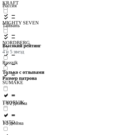
KRAFT
Россия
MIGHTY SEVEN
Тайвань
NORDBERG
Высокий рейтинг
4 и 5 звезд
Rossvik
Только с отзывами
Размер патрона
SUMAKE
THORVIK
1 1/2 дюйма
YATO
1/2 дюйма