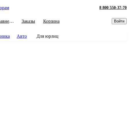
орам
8 800 550-37-70
Сравнение
Заказы
Корзина
Войти
хника
Авто
Для юрлиц