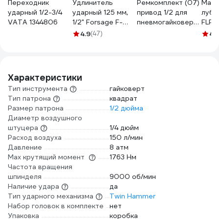
Переходник
Удлинитель
Ремкомплект (07)
Масл
ударный 1/2-3/4
ударный 125 мм,
привод 1/2 для
лубр
VATA 1344806
1/2" Forsage F-
пневмогайковерта
FLP3
8044125K(59072)
JTC -7214-07
пнев
4.9
(47)
4.
832565
инст
мл (к
INN 
Характеристики
Тип инструмента
гайковерт
Тип патрона
квадрат
Размер патрона
1/2 дюйма
Диаметр воздушного
штуцера
1/4 дюйм
Расход воздуха
150 л/мин
Давление
8 атм
Max крутящий момент
1763 Нм
Частота вращения
шпинделя
9000 об/мин
Наличие удара
да
Тип ударного механизма
Twin Hammer
Набор головок в комплекте
нет
Упаковка
коробка