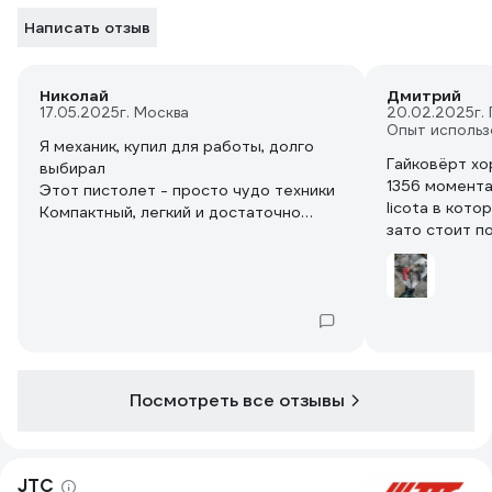
Написать отзыв
Николай
Дмитрий
17.05.2025
г. Москва
20.02.2025
г.
Опыт использ
Я механик, купил для работы, долго
Гайковёрт хо
выбирал
1356 момента
Этот пистолет - просто чудо техники
licota в кото
Компактный, легкий и достаточно
зато стоит п
мощный. Будем смотреть, как покажет
мне кажется 
себя на дистанции, но пока я в
покажет.
восторге!
Посмотреть все отзывы
JTC