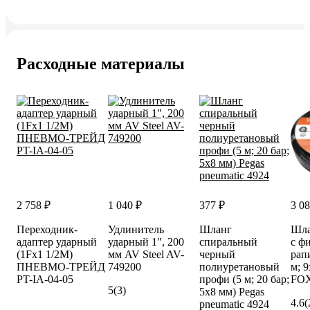
Расходные материалы
2 758 ₽
1 040 ₽
377 ₽
3 08
Переходник-
Удлинитель
Шланг
Шла
адаптер ударный
ударный 1", 200
спиральный
с ф
(1Fх1 1/2M)
мм AV Steel AV-
черный
рап
ПНЕВМО-ТРЕЙД
749200
полиуретановый
м; 9
PT-IA-04-05
профи (5 м; 20 бар;
FO
5
(3)
5х8 мм) Pegas
4.6
(
pneumatic 4924