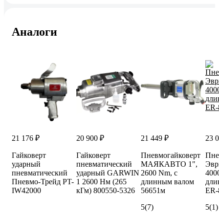
Аналоги
21 176 ₽
20 900 ₽
21 449 ₽
23 
Гайковерт
Гайковерт
Пневмогайковерт
Пне
ударный
пневматический
МАЯКАВТО 1",
Эвр
пневматический
ударный GARWIN
2600 Nm, с
400
Пневмо-Трейд PT-
1 2600 Нм (265
длинным валом
дли
IW42000
кГм) 800550-5326
56651м
ER-
5
(7)
5
(1)