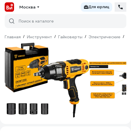
Москва
Для юрлиц
Поиск в каталоге
Главная
/
Инструмент
/
Гайковерты
/
Электрические
/
D