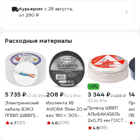
Курьером:
c 28 августа,
от 290 ₽
Расходные материалы
-3%
5 735 ₽
208 ₽
3 344 ₽
144
57.35 ₽/м
10.4 ₽/м
3 458 ₽
33.44 ₽/м
Электрический
Изолента ХБ
Проф
Провод ШВВП
кабель ВЭКЗ
AVIORA 15мм 20 м
изол
АЛЬФАКАБЕЛЬ
ПГВВП (ШВВП)
вес 180 г. 305-
ПВХ, 
2х0,75 мм ГОСТ
2x1,5 мм2 ГОСТ
065
черн
4.7
(121)
4.6
(208)
4.
100 м 05142
(100 м) 43805
4.8
(88)
VEKZ00037