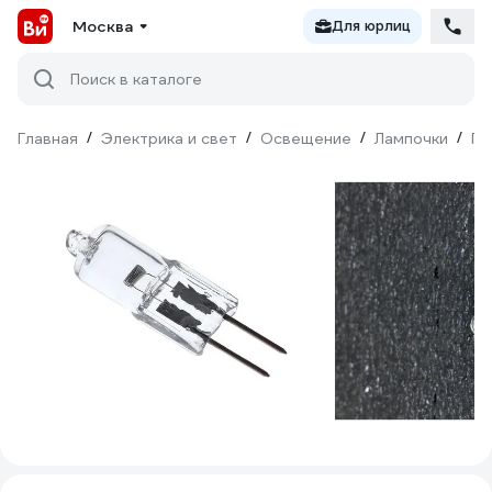
Москва
Для юрлиц
Поиск в каталоге
Главная
/
Электрика и свет
/
Освещение
/
Лампочки
/
Га