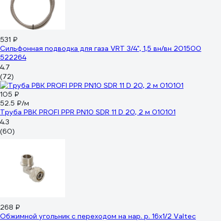
531 ₽
Сильфонная подводка для газа VRT 3/4", 1,5 вн/вн 201500
522264
4.7
(72)
105 ₽
52.5 ₽/м
Труба РВК PROFI PPR PN10 SDR 11 D 20, 2 м 010101
4.3
(60)
268 ₽
Обжимной угольник с переходом на нар. р. 16х1/2 Valtec