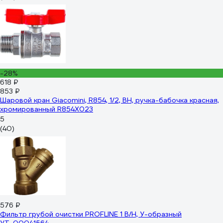
-28%
618 ₽
853 ₽
Шаровой кран Giacomini, R854, 1/2, ВН, ручка-бабочка красная,
хромированный R854X023
5
(40)
576 ₽
Фильтр грубой очистки PROFLINE 1 В/Н, У-образный