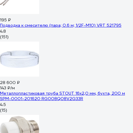
195 ₽
Подводка к смесителю (пара; 0.6 м; 1/2F-M10) VRT 521795
4.8
(151)
28 600 ₽
143 ₽/м
Металлопластиковая труба STOUT 16х2,0 мм, бухта, 200 м
SPM-0001-201620 RG008Q08V2G33R
4.5
(15)