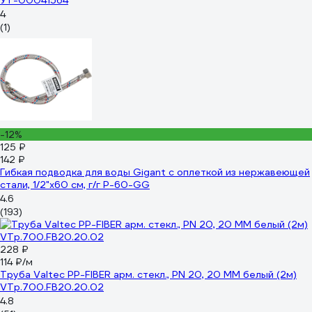
УТ-00041564
4
(1)
-12%
125 ₽
142 ₽
Гибкая подводка для воды Gigant с оплеткой из нержавеющей
стали, 1/2"х60 см, г/г P-60-GG
4.6
(193)
228 ₽
114 ₽/м
Труба Valtec PP-FIBER арм. стекл., PN 20, 20 MM белый (2м)
VTp.700.FB20.20.02
4.8