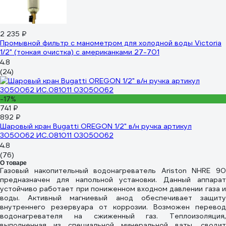
2 235 ₽
Промывной фильтр с манометром для холодной воды Victoria
1/2" (тонкая очистка) с американками 27-701
4.8
(24)
-17%
741 ₽
892 ₽
Шаровый кран Bugatti OREGON 1/2" в/н ручка артикул
3050062 ИС.081011 03050062
4.8
(76)
О товаре
Газовый накопительный водонагреватель Ariston NHRE 90
предназначен для напольной установки. Данный аппарат
устойчиво работает при пониженном входном давлении газа и
воды. Активный магниевый анод обеспечивает защиту
внутреннего резервуара от коррозии. Возможен перевод
водонагревателя на сжиженный газ. Теплоизоляция,
выполненная из специальной минеральной ваты, сводит