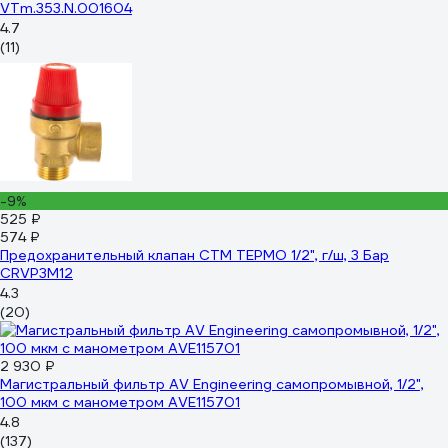
VTm.353.N.001604
4.7
(11)
-9%
525 ₽
574 ₽
Предохранительный клапан СТМ ТЕРМО 1/2", г/ш, 3 Бар
CRVP3M12
4.3
(20)
2 930 ₽
Магистральный фильтр AV Engineering самопромывной, 1/2",
100 мкм с манометром AVE115701
4.8
(137)