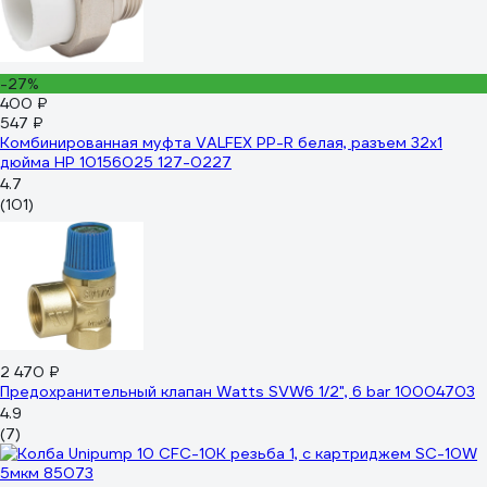
-27%
400 ₽
547 ₽
Комбинированная муфта VALFEX PP-R белая, разъем 32х1
дюйма НР 10156025 127-0227
4.7
(101)
2 470 ₽
Предохранительный клапан Watts SVW6 1/2", 6 bar 10004703
4.9
(7)