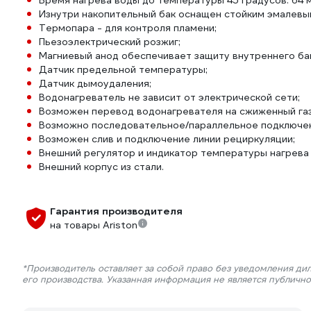
Время нагрева воды до температуры 45 градусов: 64 
Изнутри накопительный бак оснащен стойким эмалевы
Термопара - для контроля пламени;
Пьезоэлектрический розжиг;
Магниевый анод обеспечивает защиту внутреннего бак
Датчик предельной температуры;
Датчик дымоудаления;
Водонагреватель не зависит от электрической сети;
Возможен перевод водонагревателя на сжиженный газ
Возможно последовательное/параллельное подключе
Возможен слив и подключение линии рециркуляции;
Внешний регулятор и индикатор температуры нагрева
Внешний корпус из стали.
Гарантия производителя
на товары Ariston
*Производитель оставляет за собой право без уведомления ди
его производства. Указанная информация не является публичн