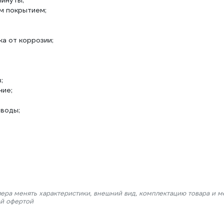
минуты;
м покрытием;
а от коррозии;
;
ние;
 воды;
лера менять характеристики, внешний вид, комплектацию товара и м
ой офертой