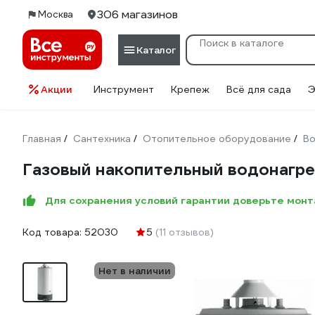
306 магазинов
Москва
Каталог
Акции
Инструмент
Крепеж
Всё для сада
Э
Главная
Сантехника
Отопительное оборудование
Во
/
/
/
Газовый накопительный водонагре
Для сохранения условий гарантии доверьте мон
Код товара:
52030
5
(11 отзывов)
Нет в наличии