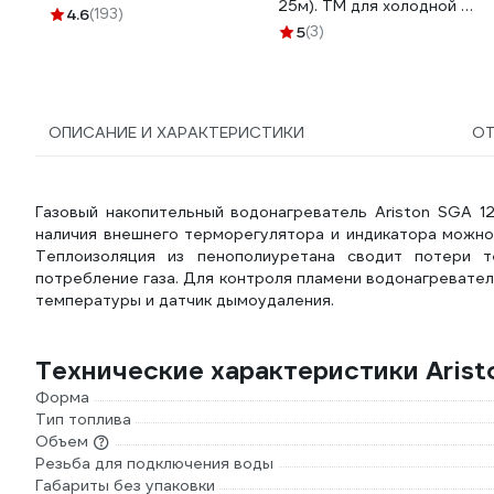
25м). ТМ для холодной и
1/2"х60 см, г/г P-60-GG
4.6
(193)
горячей (до 95С) воды. 16
5
(3)
мм 495/25
ОПИСАНИЕ И ХАРАКТЕРИСТИКИ
О
Газовый накопительный водонагреватель Ariston SGA 1
наличия внешнего терморегулятора и индикатора можно
Теплоизоляция из пенополиуретана сводит потери т
потребление газа. Для контроля пламени водонагревате
температуры и датчик дымоудаления.
Технические характеристики Arist
Форма
Тип топлива
Объем
Резьба для подключения воды
Габариты без упаковки