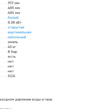
1117 мм
495 мм
495 мм
белый
6.38 кВт
открытая
вертикальная
напольный
эмаль
43 кг
8 бар
есть
нет
нет
нет
SGA
ходном давлении воды и газа;