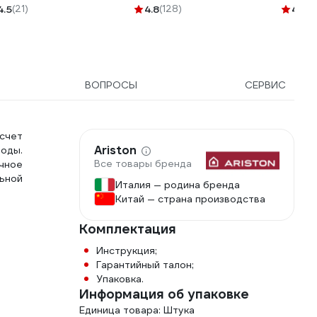
км 85073
биркой LD 47.312.15
4.5
(21)
4.8
(128)
4.9
(6
ВОПРОСЫ
СЕРВИС
счет
Ariston
оды.
Все товары бренда
чное
льной
Италия — родина бренда
Китай — страна производства
Комплектация
Инструкция;
Гарантийный талон;
Упаковка.
Информация об упаковке
Единица товара: Штука