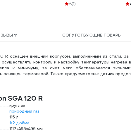
5м
5
(1)
ТЗЫВЫ
11
СОПУТСТВУЮЩИЕ ТОВАРЫ
20 R оснащен внешним корпусом, выполненным из стали. За 
 осуществлять контроль и настройку температуры нагрева в
епла к минимуму, за счет чего обеспечивается экономи
ль оснащен термопарой. Также предусмотрены: датчик преде
on SGA 120 R
круглая
природный газ
115 л
1/2 дюйма
1117х495х495 мм