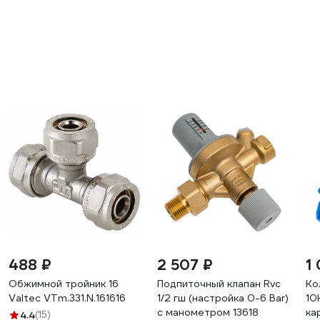
488 ₽
2 507 ₽
1
Обжимной тройник 16
Подпиточный клапан Rvc
Ко
Valtec VTm.331.N.161616
1/2 гш (настройка 0-6 Bar)
10
с манометром 13618
ка
4.4
(15)