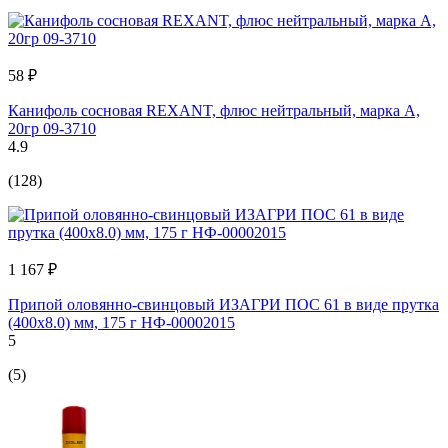
58 ₽
Канифоль сосновая REXANT, флюс нейтральный, марка А,
20гр 09-3710
4.9
(128)
1 167 ₽
Припой оловянно-свинцовый ИЗАГРИ ПОС 61 в виде прутка
(400x8.0) мм, 175 г НФ-00002015
5
(5)