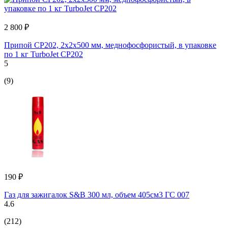
2 800 ₽
Припой СР202, 2x2x500 мм, меднофосфористый, в упаковке
по 1 кг TurboJet CP202
5
(9)
190 ₽
Газ для зажигалок S&B 300 мл, объем 405см3 ГС 007
4.6
(212)